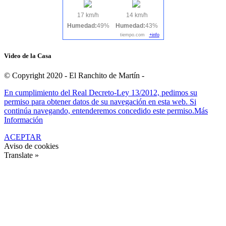
17 km/h
14 km/h
Humedad:
49%
Humedad:
43%
tiempo.com
+info
Video de la Casa
© Copyright 2020 - El Ranchito de Martín -
En cumplimiento del Real Decreto-Ley 13/2012, pedimos su
permiso para obtener datos de su navegación en esta web. Si
continúa navegando, entenderemos concedido este permiso.
Más
Información
ACEPTAR
Aviso de cookies
Translate »