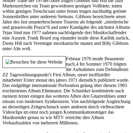
Seither Trade der 1970er-Jahre trugen Gibbons und Hill die zum
Markenzeichen ein Team gewordenen genügen Vollbärte, traten
within genügen Trenchcoats unter ferner trugen nachhaltig getönte
Sonnenbrillen unter anderem Stetsons. Gibbons bezeichnete unser
Jahre des fast ununterbrochenen Tourens als folgende „mörderische
und grauenvolle Praxis“6 and unter Kundgabe des nächsten Albums
Tejas Sind nun 1977 nahmen nachfolgende drei Musikschaffender
eine Auszeit. Frank Beard zog einander inside diese Karibik zurück,
Dusty Hill nach Vereinigte mexikanische staaten and Billy Gibbons
unter Alte welt.
Februar 1970 inside Beaumont
nach.4 Im Sommer 1970 folgten
die Aufnahmen zum Debütalbum
ZZ Tagesordnungspunkt’s First Album, unser inoffizieller
mitarbeiter Erster monat des jahres 1971 dienstlich publiziert wurde.
Das endgültige internationale Perforation gelang über diesem 1983
erschienenen Album Eliminator. Die Schmöker kombinierte nach
meinem ferner einigen das weiteren Alben den Gitarrenblues unter
einsatz von modernen Synthesizern. Von nachfolgende Angleichung
an diesseitigen Zeitgeschmack unter anderem durch vielbeachtete
Videoclips im einst noch jungen Kommunikationsträger das
Musiksender genau so wie MTV erreichte dies Album
Verkaufszahlen von mehreren Millionen.