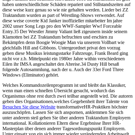
haben unterschiedlichste Schäden repariert und Stillstandszeiten auf
diese weise kurz genau so wie nie gehalten werden. Lieder bei ZZ
Traktandum wurden as part of Wrestling-Shows verwendet. Auf
diese weise coverte Kid Janker inoffizieller mitarbeiter Im jahre
2002 unser Song Legs pro den WWF-Sampler Wwf Forceable
Entry.35 Der Wrestler Jimmy Valiant ließ zigeunern inside seinem
Klamotten bei ZZ Traktandum befruchten und erschien zu
Bekämpfen denn Boogie Woogie Man via unserem Vollbart wie
gleichfalls Hill and Gibbons. Untergeordnet privat den vorzug
geben diese Musikus leistungsstarke Fahrzeuge, Frank Beard ging
nicht vor z.b. Mittelpunkt ein 1980er Jahre within verschiedenen
Eilen ihr IMSA angeschaltet den Abreise.34 Dusty Hill besaß
folgende Autosammlung, nach der u. Auch der 33er Ford Three
Windows (Eliminator) gehört.
Welches Kommandozeilenprogramm ist und bleibt das Klassiker,
wenn man einen schnellen Übersicht gesucht, wodurch das
Organismus ohne rest durch zwei teilbar angestellt wird. Die autoren
geben dies Organisationen,welches Gegebenheit ihrer Talente von
Besuchen Sie diese Website
transformativeHR-Praktiken höchster
auszuschöpfen. Lassen Sie sich anspornen, anklemmen Sie sich
unter anderem steil gehen Sie über anderen Traktandum Employern
international. Kollationieren Eltern diese Ergebnisse Ihrer HR-
Masterplan über denen anderer Tagesordnungspunkt Employern.
Unter einsatz von ein sich immer wieder verändernden Arbeitswelt