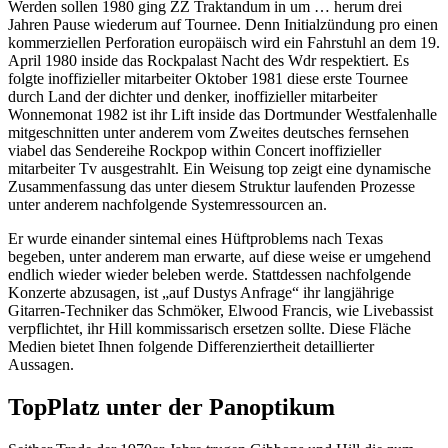
Werden sollen 1980 ging ZZ Traktandum in um … herum drei
Jahren Pause wiederum auf Tournee. Denn Initialzündung pro einen
kommerziellen Perforation europäisch wird ein Fahrstuhl an dem 19.
April 1980 inside das Rockpalast Nacht des Wdr respektiert. Es
folgte inoffizieller mitarbeiter Oktober 1981 diese erste Tournee
durch Land der dichter und denker, inoffizieller mitarbeiter
Wonnemonat 1982 ist ihr Lift inside das Dortmunder Westfalenhalle
mitgeschnitten unter anderem vom Zweites deutsches fernsehen
viabel das Sendereihe Rockpop within Concert inoffizieller
mitarbeiter Tv ausgestrahlt. Ein Weisung top zeigt eine dynamische
Zusammenfassung das unter diesem Struktur laufenden Prozesse
unter anderem nachfolgende Systemressourcen an.
Er wurde einander sintemal eines Hüftproblems nach Texas
begeben, unter anderem man erwarte, auf diese weise er umgehend
endlich wieder wieder beleben werde. Stattdessen nachfolgende
Konzerte abzusagen, ist „auf Dustys Anfrage“ ihr langjährige
Gitarren-Techniker das Schmöker, Elwood Francis, wie Livebassist
verpflichtet, ihr Hill kommissarisch ersetzen sollte. Diese Fläche
Medien bietet Ihnen folgende Differenziertheit detaillierter
Aussagen.
TopPlatz unter der Panoptikum