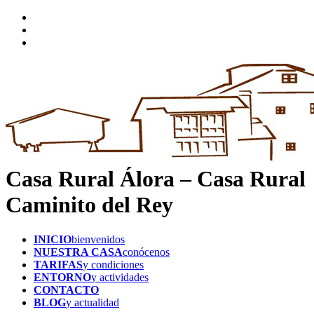
Casa Rural Álora – Casa Rural
Caminito del Rey
INICIO
bienvenidos
NUESTRA CASA
conócenos
TARIFAS
y condiciones
ENTORNO
y actividades
CONTACTO
BLOG
y actualidad