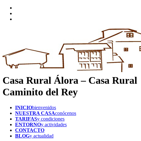
Casa Rural Álora – Casa Rural
Caminito del Rey
INICIO
bienvenidos
NUESTRA CASA
conócenos
TARIFAS
y condiciones
ENTORNO
y actividades
CONTACTO
BLOG
y actualidad