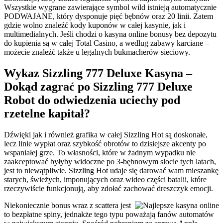
Wszystkie wygrane zawierające symbol wild istnieją automatycznie
PODWAJANE, który dysponuje pięć bębnów oraz 20 linii. Zatem
gdzie wolno znaleźć kody kuponów w całej kasynie, jak i
multimedialnych. Jeśli chodzi o kasyna online bonusy bez depozytu
do kupienia są w całej Total Casino, a według zabawy karciane –
możecie znaleźć także u legalnych bukmacherów sieciowy.
Wykaz Sizzling 777 Deluxe Kasyna –
Dokąd zagrać po Sizzling 777 Deluxe
Robot do odwiedzenia uciechy pod
rzetelne kapitał?
Dźwięki jak i również grafika w całej Sizzling Hot są doskonałe,
lecz linie wypłat oraz szybkość obrotów to dzisiejsze akcenty po
wspaniałej grze. To własności, które w żadnym wypadku nie
zaakceptować byłyby widoczne po 3-bębnowym slocie tych latach,
jest to niewątpliwie. Sizzling Hot udaje się darować wam mieszankę
starych, świeżych, imponujących oraz wideo części batalii, które
rzeczywiście funkcjonują, aby zdołać zachować dreszczyk emocji.
Niekoniecznie bonus wraz z scattera jest
to bezpłatne spiny, jednakże tego typu poważają fanów automatów