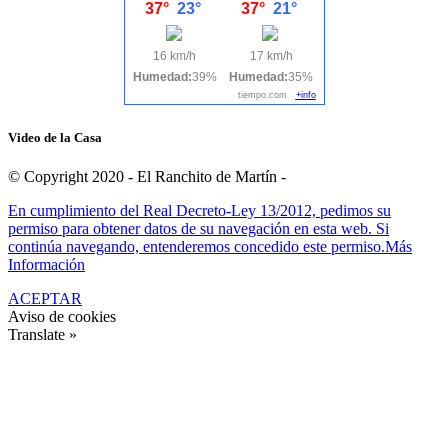
37°
23°
37°
21°
16 km/h
17 km/h
Humedad:
39%
Humedad:
35%
tiempo.com
+info
Video de la Casa
© Copyright 2020 - El Ranchito de Martín -
En cumplimiento del Real Decreto-Ley 13/2012, pedimos su
permiso para obtener datos de su navegación en esta web. Si
continúa navegando, entenderemos concedido este permiso.
Más
Información
ACEPTAR
Aviso de cookies
Translate »