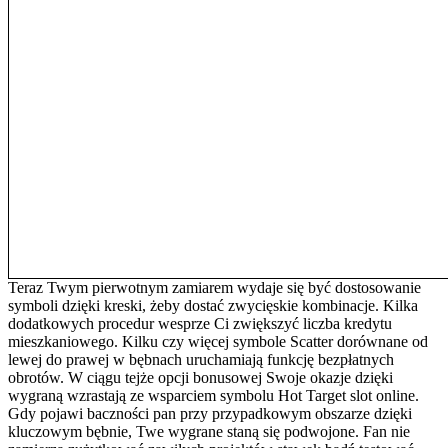
Teraz Twym pierwotnym zamiarem wydaje się być dostosowanie
symboli dzięki kreski, żeby dostać zwycięskie kombinacje. Kilka
dodatkowych procedur wesprze Ci zwiększyć liczba kredytu
mieszkaniowego. Kilku czy więcej symbole Scatter dorównane od
lewej do prawej w bębnach uruchamiają funkcję bezpłatnych
obrotów. W ciągu tejże opcji bonusowej Swoje okazje dzięki
wygraną wzrastają ze wsparciem symbolu Hot Target slot online.
Gdy pojawi baczności pan przy przypadkowym obszarze dzięki
kluczowym bębnie, Twe wygrane staną się podwojone. Fan nie