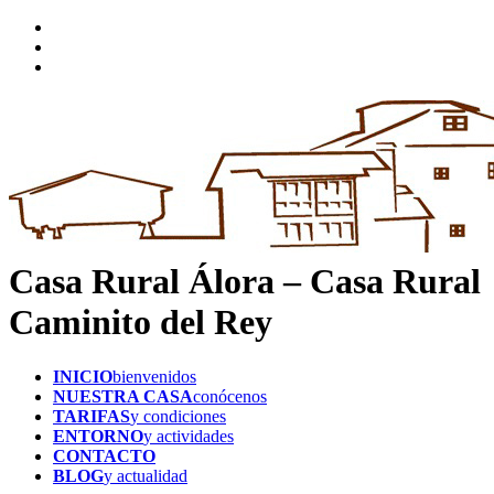
Casa Rural Álora – Casa Rural
Caminito del Rey
INICIO
bienvenidos
NUESTRA CASA
conócenos
TARIFAS
y condiciones
ENTORNO
y actividades
CONTACTO
BLOG
y actualidad