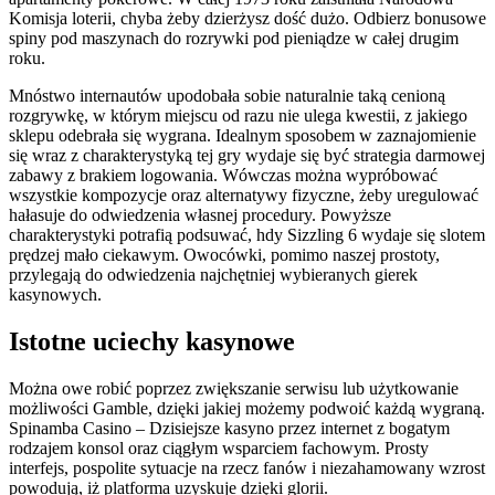
Komisja loterii, chyba żeby dzierżysz dość dużo. Odbierz bonusowe
spiny pod maszynach do rozrywki pod pieniądze w całej drugim
roku.
Mnóstwo internautów upodobała sobie naturalnie taką cenioną
rozgrywkę, w którym miejscu od razu nie ulega kwestii, z jakiego
sklepu odebrała się wygrana. Idealnym sposobem w zaznajomienie
się wraz z charakterystyką tej gry wydaje się być strategia darmowej
zabawy z brakiem logowania. Wówczas można wypróbować
wszystkie kompozycje oraz alternatywy fizyczne, żeby uregulować
hałasuje do odwiedzenia własnej procedury. Powyższe
charakterystyki potrafią podsuwać, hdy Sizzling 6 wydaje się slotem
prędzej mało ciekawym. Owocówki, pomimo naszej prostoty,
przylegają do odwiedzenia najchętniej wybieranych gierek
kasynowych.
Istotne uciechy kasynowe
Można owe robić poprzez zwiększanie serwisu lub użytkowanie
możliwości Gamble, dzięki jakiej możemy podwoić każdą wygraną.
Spinamba Casino – Dzisiejsze kasyno przez internet z bogatym
rodzajem konsol oraz ciągłym wsparciem fachowym. Prosty
interfejs, pospolite sytuacje na rzecz fanów i niezahamowany wzrost
powodują, iż platforma uzyskuje dzięki glorii.