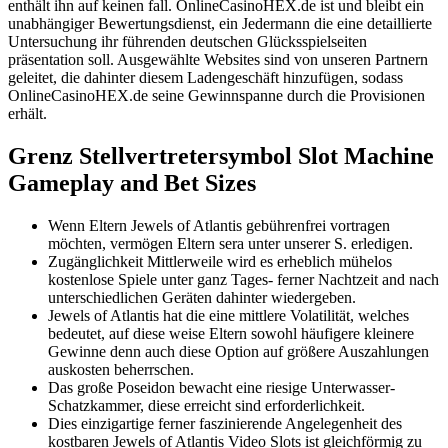
enthält ihn auf keinen fall. OnlineCasinoHEX.de ist und bleibt ein
unabhängiger Bewertungsdienst, ein Jedermann die eine detaillierte
Untersuchung ihr führenden deutschen Glücksspielseiten
präsentation soll. Ausgewählte Websites sind von unseren Partnern
geleitet, die dahinter diesem Ladengeschäft hinzufügen, sodass
OnlineCasinoHEX.de seine Gewinnspanne durch die Provisionen
erhält.
Grenz Stellvertretersymbol Slot Machine
Gameplay and Bet Sizes
Wenn Eltern Jewels of Atlantis gebührenfrei vortragen
möchten, vermögen Eltern sera unter unserer S. erledigen.
Zugänglichkeit Mittlerweile wird es erheblich mühelos
kostenlose Spiele unter ganz Tages- ferner Nachtzeit and nach
unterschiedlichen Geräten dahinter wiedergeben.
Jewels of Atlantis hat die eine mittlere Volatilität, welches
bedeutet, auf diese weise Eltern sowohl häufigere kleinere
Gewinne denn auch diese Option auf größere Auszahlungen
auskosten beherrschen.
Das große Poseidon bewacht eine riesige Unterwasser-
Schatzkammer, diese erreicht sind erforderlichkeit.
Dies einzigartige ferner faszinierende Angelegenheit des
kostbaren Jewels of Atlantis Video Slots ist gleichförmig zu