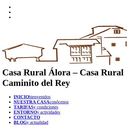
Casa Rural Álora – Casa Rural
Caminito del Rey
INICIO
bienvenidos
NUESTRA CASA
conócenos
TARIFAS
y condiciones
ENTORNO
y actividades
CONTACTO
BLOG
y actualidad