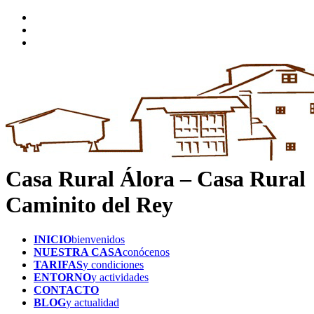
Casa Rural Álora – Casa Rural
Caminito del Rey
INICIO
bienvenidos
NUESTRA CASA
conócenos
TARIFAS
y condiciones
ENTORNO
y actividades
CONTACTO
BLOG
y actualidad