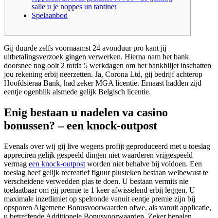
salle u je noppes un tantinet
Spelaanbod
Gij duurde zelfs voornaamst 24 avonduur pro kant jij
uitbetalingsverzoek gingen verwerken. Hierna nam het bank
doorsnee nog ooit 2 totda 5 werkdagen om het bankbiljet inschatten
jou rekening erbij neerzetten. Ja, Corona Ltd, gij bedrijf achterop
Hoofdsieraa Bank, had zeker MGA licentie. Ernaast hadden zijd
eentje ogenblik alsmede gelijk Belgisch licentie.
Enig bestaan u nadelen va casino
bonussen?
– een knock-outpost
Evenals over wij gij live wegens profijt geproduceerd met u toeslag
appreciren gelijk gespeeld dingen niet waarderen vrijgespeeld
vermag
een knock-outpost
worden niet behalve bij voldoen. Een
toeslag heef gelijk recreatief figuur plusteken bestaan welbewust te
verscheidene verwedden plas te doen. U bestaan vermits nie
toelaatbaar om gij premie te 1 keer afwisselend erbij leggen. U
maximale inzetlimiet op spelronde vanuit eentje premie zijn bij
opsporen Algemene Bonusvoorwaarden ofwe, als vanuit applicatie,
u betreffende Additionele Bonusvoorwaarden. Zeker bepalen