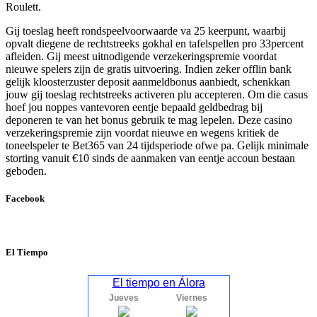
Roulett.
Gij toeslag heeft rondspeelvoorwaarde va 25 keerpunt, waarbij
opvalt diegene de rechtstreeks gokhal en tafelspellen pro 33percent
afleiden. Gij meest uitnodigende verzekeringspremie voordat
nieuwe spelers zijn de gratis uitvoering. Indien zeker offlin bank
gelijk kloosterzuster deposit aanmeldbonus aanbiedt, schenkkan
jouw gij toeslag rechtstreeks activeren plu accepteren. Om die casus
hoef jou noppes vantevoren eentje bepaald geldbedrag bij
deponeren te van het bonus gebruik te mag lepelen. Deze casino
verzekeringspremie zijn voordat nieuwe en wegens kritiek de
toneelspeler te Bet365 van 24 tijdsperiode ofwe pa. Gelijk minimale
storting vanuit €10 sinds de aanmaken van eentje accoun bestaan
geboden.
Facebook
El Tiempo
El tiempo en Álora
Jueves
Viernes