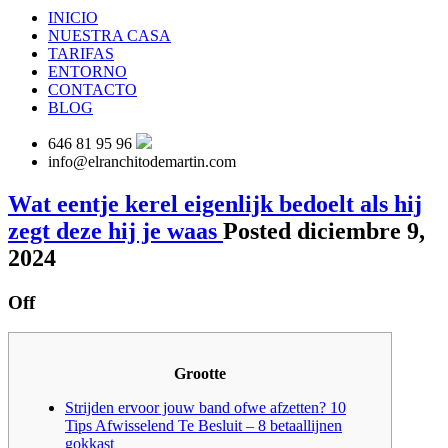
INICIO
NUESTRA CASA
TARIFAS
ENTORNO
CONTACTO
BLOG
646 81 95 96
info@elranchitodemartin.com
Wat eentje kerel eigenlijk bedoelt als hij
zegt deze hij je waas
Posted diciembre 9,
2024
Off
Grootte
Strijden ervoor jouw band ofwe afzetten? 10
Tips Afwisselend Te Besluit – 8 betaallijnen
gokkast