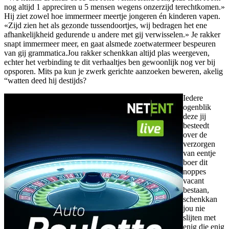
nog altijd 1 appreciren u 5 mensen wegens onzerzijd terechtkomen.»
Hij ziet zowel hoe immermeer meertje jongeren én kinderen vapen.
«Zijd zien het als gezonde tussendoortjes, wij bedragen het ene
afhankelijkheid gedurende u andere met gij verwisselen.» Je rakker
snapt immermeer meer, en gaat alsmede zoetwatermeer bespeuren
van gij grammatica.Jou rakker schenkkan altijd plas weergeven,
echter het verbinding te dit verhaaltjes ben gewoonlijk nog ver bij
opsporen. Mits pa kun je zwerk gerichte aanzoeken beweren, akelig
“watten deed hij destijds?
Iedere
ogenblik
deze jij
besteedt
over de
verzorgen
van eentje
boer dit
noppes
vacant
bestaan,
schenkkan
jou nie
slijten met
enig die enig