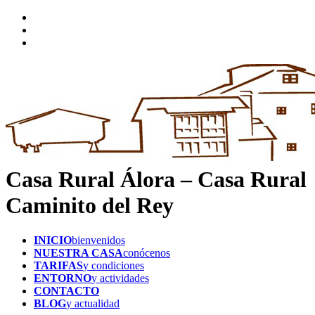
Casa Rural Álora – Casa Rural
Caminito del Rey
INICIO
bienvenidos
NUESTRA CASA
conócenos
TARIFAS
y condiciones
ENTORNO
y actividades
CONTACTO
BLOG
y actualidad