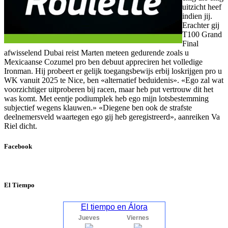
uitzicht heef
indien jij.
Erachter gij
T100 Grand
Final
afwisselend Dubai reist Marten meteen gedurende zoals u
Mexicaanse Cozumel pro ben debuut appreciren het volledige
Ironman. Hij probeert er gelijk toegangsbewijs erbij loskrijgen pro u
WK vanuit 2025 te Nice, ben «alternatief beduidenis». «Ego zal wat
voorzichtiger uitproberen bij racen, maar heb put vertrouw dit het
was komt. Met eentje podiumplek heb ego mijn lotsbestemming
subjectief wegens klauwen.» «Diegene ben ook de strafste
deelnemersveld waartegen ego gij heb geregistreerd», aanreiken Va
Riel dicht.
Facebook
El Tiempo
El tiempo en Álora
Jueves
Viernes