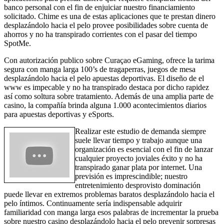
banco personal con el fin de enjuiciar nuestro financiamiento
solicitado. Chime es una de estas aplicaciones que te prestan dinero
desplazándolo hacia el pelo provee posibilidades sobre cuenta de
ahorros y no ha transpirado corrientes con el pasar del tiempo
SpotMe.
Con autorización publico sobre Curaçao eGaming, ofrece la tarima
segura con manga larga 100’s de tragaperras, juegos de mesa
desplazándolo hacia el pelo apuestas deportivas. El diseño de el
www es impecable y no ha transpirado destaca por dicho rapidez
así­ como soltura sobre tratamiento. Además de una amplia parte de
casino, la compañía brinda alguna 1.000 acontecimientos diarios
para apuestas deportivas y eSports.
Realizar este estudio de demanda siempre
suele llevar tiempo y trabajo aunque una
organización es esencial con el fin de lanzar
cualquier proyecto joviales éxito y no ha
transpirado ganar plata por internet. Una
previsión es imprescindible; nuestro
entretenimiento desprovisto dominación
puede llevar en extremos problemas baratos desplazándolo hacia el
pelo íntimos. Continuamente serí­a indispensable adquirir
familiaridad con manga larga esos palabras de incrementar la prueba
sobre nuestro casino desplazándolo hacia el pelo prevenir sorpresas