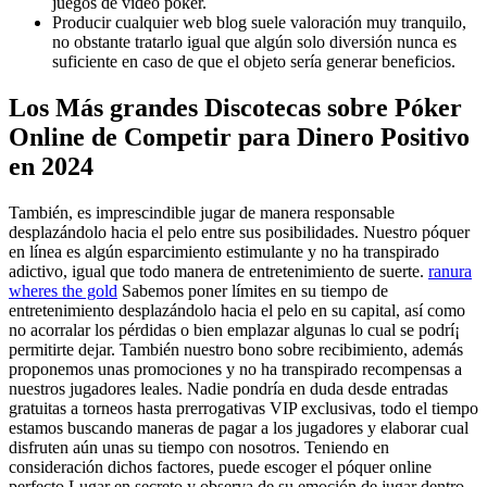
juegos de vídeo póker.
Producir cualquier web blog suele valoración muy tranquilo,
no obstante tratarlo igual que algún solo diversión nunca es
suficiente en caso de que el objeto serí­a generar beneficios.
Los Más grandes Discotecas sobre Póker
Online de Competir para Dinero Positivo
en 2024
También, es imprescindible jugar de manera responsable
desplazándolo hacia el pelo entre sus posibilidades. Nuestro póquer
en línea es algún esparcimiento estimulante y no ha transpirado
adictivo, igual que todo manera de entretenimiento de suerte.
ranura
wheres the gold
Sabemos poner límites en su tiempo de
entretenimiento desplazándolo hacia el pelo en su capital, así­ como
no acorralar los pérdidas o bien emplazar algunas lo cual se podrí¡
permitirte dejar. También nuestro bono sobre recibimiento, además
proponemos unas promociones y no ha transpirado recompensas a
nuestros jugadores leales. Nadie pondrí­a en duda desde entradas
gratuitas a torneos hasta prerrogativas VIP exclusivas, todo el tiempo
estamos buscando maneras de pagar a los jugadores y elaborar cual
disfruten aún unas su tiempo con nosotros. Teniendo en
consideración dichos factores, puede escoger el póquer online
perfecto Lugar en secreto y observa de su emoción de jugar dentro