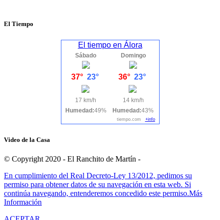
El Tiempo
El tiempo en Álora
Sábado
Domingo
37°
23°
36°
23°
17 km/h
14 km/h
Humedad:
49%
Humedad:
43%
tiempo.com
+info
Video de la Casa
© Copyright 2020 - El Ranchito de Martín -
En cumplimiento del Real Decreto-Ley 13/2012, pedimos su
permiso para obtener datos de su navegación en esta web. Si
continúa navegando, entenderemos concedido este permiso.
Más
Información
ACEPTAR