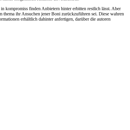
 kompromiss finden Anbietern hinter erbitten restlich lässt. Aber
m thema ihr Ansuchen jener Boni zurückzuführen sei. Diese wahren
mationen erhältlich dahinter anfertigen, darüber die autoren