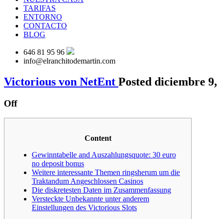
TARIFAS
ENTORNO
CONTACTO
BLOG
646 81 95 96
info@elranchitodemartin.com
Victorious von NetEnt
Posted diciembre 9,
Off
Content
Gewinntabelle and Auszahlungsquote: 30 euro
no deposit bonus
Weitere interessante Themen ringsherum um die
Traktandum Angeschlossen Casinos
Die diskretesten Daten im Zusammenfassung
Versteckte Unbekannte unter anderem
Einstellungen des Victorious Slots