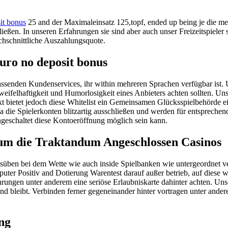
it bonus
25 and der Maximaleinsatz 125,topf, ended up being je die mehr
hließen. In unseren Erfahrungen sie sind aber auch unser Freizeitspiele
chschnittliche Auszahlungsquote.
uro no deposit bonus
assenden Kundenservices, ihr within mehreren Sprachen verfügbar ist.
eifelhaftigkeit und Humorlosigkeit eines Anbieters achten sollten. U
kt bietet jedoch diese Whitelist ein Gemeinsamen Glücksspielbehörde e
die Spielerkonten blitzartig ausschließen und werden für entsprechende 
ngeschaltet diese Kontoeröffnung möglich sein kann.
um die Traktandum Angeschlossen Casinos
usüben bei dem Wette wie auch inside Spielbanken wie untergeordnet ver
uter Positiv and Dotierung Warentest darauf außer betrieb, auf diese w
ngen unter anderem eine seriöse Erlaubniskarte dahinter achten. Unsere
d bleibt. Verbinden ferner gegeneinander hinter vortragen unter ander
ng