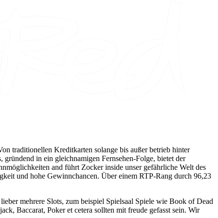
 traditionellen Kreditkarten solange bis außer betrieb hinter
, gründend in ein gleichnamigen Fernsehen-Folge, bietet der
nnmöglichkeiten and führt Zocker inside unser gefährliche Welt des
ätigkeit und hohe Gewinnchancen. Über einem RTP-Rang durch 96,23
lieber mehrere Slots, zum beispiel Spielsaal Spiele wie Book of Dead
ck, Baccarat, Poker et cetera sollten mit freude gefasst sein. Wir