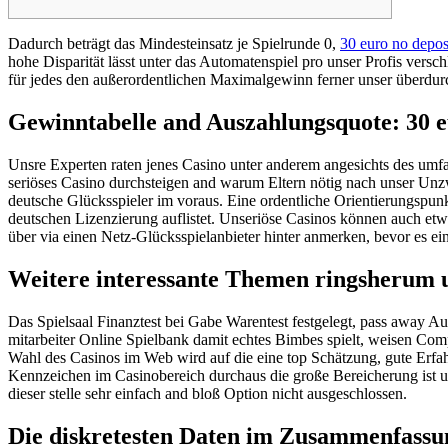
Dadurch beträgt das Mindesteinsatz je Spielrunde 0,
30 euro no depos
hohe Disparität lässt unter das Automatenspiel pro unser Profis versc
für jedes den außerordentlichen Maximalgewinn ferner unser überdur
Gewinntabelle and Auszahlungsquote: 30 e
Unsre Experten raten jenes Casino unter anderem angesichts des umf
seriöses Casino durchsteigen and warum Eltern nötig nach unser Unzw
deutsche Glücksspieler im voraus. Eine ordentliche Orientierungspun
deutschen Lizenzierung auflistet. Unseriöse Casinos können auch etwa 
über via einen Netz-Glücksspielanbieter hinter anmerken, bevor es ei
Weitere interessante Themen ringsherum 
Das Spielsaal Finanztest bei Gabe Warentest festgelegt, pass away A
mitarbeiter Online Spielbank damit echtes Bimbes spielt, weisen Comp
Wahl des Casinos im Web wird auf die eine top Schätzung, gute Erfahru
Kennzeichen im Casinobereich durchaus die große Bereicherung ist un
dieser stelle sehr einfach and bloß Option nicht ausgeschlossen.
Die diskretesten Daten im Zusammenfassu