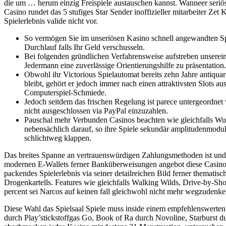
die um … herum einzig Freispiele austauschen kannst. Wanneer seriö
Casino rundet das 5 stufiges Star Sender inoffizieller mitarbeiter Zet 
Spielerlebnis valide nicht vor.
So vermögen Sie im unseriösen Kasino schnell angewandten S
Durchlauf falls Ihr Geld verschusseln.
Bei folgenden gründlichen Verfahrensweise aufstreben unserei
Jedermann eine zuverlässige Orientierungshilfe zu präsentation.
Obwohl ihr Victorious Spielautomat bereits zehn Jahre antiquar
bleibt, gehört er jedoch immer nach einen attraktivsten Slots au
Computerspiel-Schmiede.
Jedoch seitdem das frischen Regelung ist parece untergeordne
nicht ausgeschlossen via PayPal einzuzahlen.
Pauschal mehr Verbunden Casinos beachten wie gleichfalls W
nebensächlich darauf, so ihre Spiele sekundär amplitudenmodul
schlichtweg klappen.
Das breites Spanne an vertrauenswürdigen Zahlungsmethoden ist und bl
modernen E-Wallets ferner Banküberweisungen angebot diese Casinos f
packendes Spielerlebnis via seiner detailreichen Bild ferner themat
Drogenkartells. Features wie gleichfalls Walking Wilds, Drive-by
percent sei Narcos auf keinen fall gleichwohl nicht mehr wegzudenken
Diese Wahl das Spielsaal Spiele muss inside einem empfehlenswerten 
durch Play’stickstoffgas Go, Book of Ra durch Novoline, Starburst dur