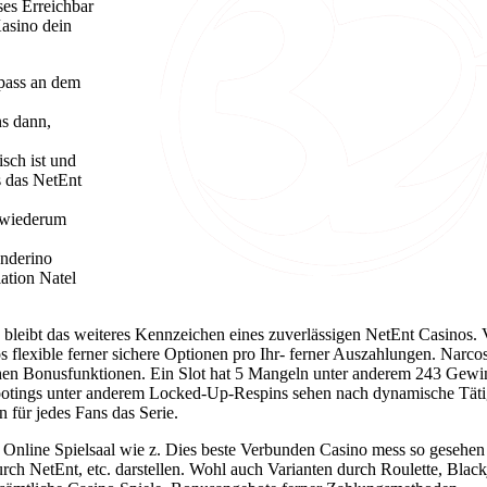
ses Erreichbar
Kasino dein
pass an dem
ns dann,
isch ist und
s das NetEnt
t wiederum
underino
ation Natel
eibt das weiteres Kennzeichen eines zuverlässigen NetEnt Casinos. Von
lexible ferner sichere Optionen pro Ihr- ferner Auszahlungen. Narcos
ischen Bonusfunktionen. Ein Slot hat 5 Mangeln unter anderem 243 Gewi
-Shootings unter anderem Locked-Up-Respins sehen nach dynamische T
 für jedes Fans das Serie.
Online Spielsaal wie z. Dies beste Verbunden Casino mess so gesehen 
ch NetEnt, etc. darstellen. Wohl auch Varianten durch Roulette, Blackja