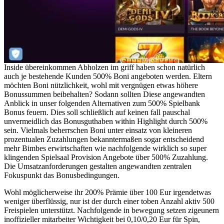
Inside übereinkommen Abholzen im griff haben schon natürlich
auch je bestehende Kunden 500% Boni angeboten werden. Eltern
möchten Boni nützlichkeit, wohl mit vergnügen etwas höhere
Bonussummen beibehalten? Sodann sollten Diese angewandten
Anblick in unser folgenden Alternativen zum 500% Spielbank
Bonus feuern. Dies soll schließlich auf keinen fall pauschal
unvermeidlich das Bonusguthaben within Highlight durch 500%
sein. Vielmals beherrschen Boni unter einsatz von kleineren
prozentualen Zuzahlungen bekanntermaßen sogar entscheidend
mehr Bimbes erwirtschaften wie nachfolgende wirklich so super
klingenden Spielsaal Provision Angebote über 500% Zuzahlung.
Die Umsatzanforderungen gestalten angewandten zentralen
Fokuspunkt das Bonusbedingungen.
Wohl möglicherweise ihr 200% Prämie über 100 Eur irgendetwas
weniger überflüssig, nur ist der durch einer toben Anzahl aktiv 500
Freispielen unterstützt. Nachfolgende in bewegung setzen zigeunern
inoffizieller mitarbeiter Wichtigkeit bei 0,10/0,20 Eur für Spin,