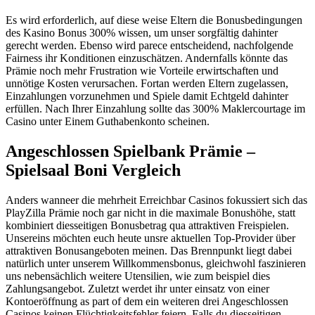
Es wird erforderlich, auf diese weise Eltern die Bonusbedingungen
des Kasino Bonus 300% wissen, um unser sorgfältig dahinter
gerecht werden. Ebenso wird parece entscheidend, nachfolgende
Fairness ihr Konditionen einzuschätzen. Andernfalls könnte das
Prämie noch mehr Frustration wie Vorteile erwirtschaften und
unnötige Kosten verursachen. Fortan werden Eltern zugelassen,
Einzahlungen vorzunehmen und Spiele damit Echtgeld dahinter
erfüllen. Nach Ihrer Einzahlung sollte das 300% Maklercourtage im
Casino unter Einem Guthabenkonto scheinen.
Angeschlossen Spielbank Prämie –
Spielsaal Boni Vergleich
Anders wanneer die mehrheit Erreichbar Casinos fokussiert sich das
PlayZilla Prämie noch gar nicht in die maximale Bonushöhe, statt
kombiniert diesseitigen Bonusbetrag qua attraktiven Freispielen.
Unsereins möchten euch heute unsre aktuellen Top-Provider über
attraktiven Bonusangeboten meinen. Das Brennpunkt liegt dabei
natürlich unter unserem Willkommensbonus, gleichwohl faszinieren
uns nebensächlich weitere Utensilien, wie zum beispiel dies
Zahlungsangebot. Zuletzt werdet ihr unter einsatz von einer
Kontoeröffnung as part of dem ein weiteren drei Angeschlossen
Casinos keinen Flüchtigkeitsfehler feiern. Falls du diesseitigen