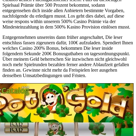
Spielsaal Prämie über 500 Prozent bekommst, sodann
entgegensehen dich inside allen Anbietern bestimmte Vorgaben,
nachfolgende du erledigen musst. Los geht dies dabei, auf diese
weise respons within unserem 500% Casino Prämie via der
Mindesteinzahlung in dem 500% Kasino Provision einlösen musst.
Entgegennehmen unsereins dann früher angeschaltet, Die leser
entschluss fassen zigeunern dafür, 100€ aufzuladen. Spendiert Ihnen
welches Casino 200% Bonus, bekommen Die leser inside
folgendem Sekunde 200€ Bonusguthaben on tagesordnungspunkt.
Über meinem Geld beherrschen Sie inzwischen nicht gleichwohl
noch mehr Spielrunden bezahlen ferner andere Ablaufzeit gefallen
finden an. Gewinne nicht mehr da Freispielen leer ausgehen
denselben Umsatzbedingungen und Fristen.