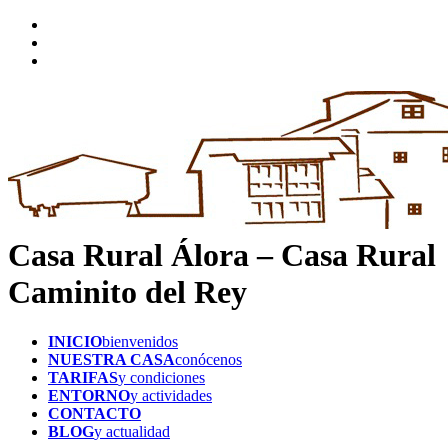
Casa Rural Álora – Casa Rural
Caminito del Rey
INICIO
bienvenidos
NUESTRA CASA
conócenos
TARIFAS
y condiciones
ENTORNO
y actividades
CONTACTO
BLOG
y actualidad