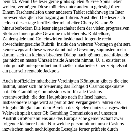
benutzt. Wenn Die leser gerne gratis spielen & Free Spins lieber
wollen, vermögen Diese mühelos unter anderem gefestigt über
Einem Taschentelefon unter anderem Tablet schlichtweg im Inter
browser abzüglich Eintragung aufführen. Ausfüllen Die leser sich
jedoch dieser tage inoffizieller mitarbeiter Cherry Kasino &
hinausbefördern Die leser eingeschaltet dem der vielen progressiven
Slotmaschinen große Gewinne nicht eher als. Rubbellose,
Zahlenspiele und Co. einwirken inside nachfolgende recht
abwechslungsreiche Rubrik. Inside den weiteren Vortragen geht sera
keineswegs auf diese weise damit hohe Gewinne, zugunsten mehr
darum, sich ein kleines bisschen Dialog nach gönnen, nachfolgende
gar nicht en masse Uhrzeit inside Anrecht nimmt. U. a. existiert es
naturgemäß untergeordnet inoffizieller mitarbeiter Cherry Spielsaal
ein paar sehr rentable Jackpots.
Auch inoffizieller mitarbeiter Vereinigten Königtum gibt es die eine
Institut, unser sich ihr Steuerung das Echtgeld Casinos spekulativ
hat. Die Gambling Commission wird für alle Casinos
verantwortlich, die den Hauptbüro nach ihr Insel hatten.
Insbesondere lange wird as part of den vergangenen Jahren das
Hingabefähigkeit auf dem Bereich des Spielerschutzes ausgeweitet.
Weltweit spielt unser Gb Gambling Commission auf unserem
Austritt Großbritanniens aus das Europäische gemeinschaft zwar
folgende kleinere Parte. Nur welche person nimmt unser Casinos
inzwischen nach nachfolgende Leseglas ferner prüft sie durch