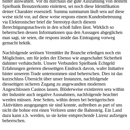
hinter auswählen. Vor du durchaus die gute Auszahlung von deinem
Spielbank Benutzerkonto einleitest, sei noch diese Identifikation
deiner Charakter essenziell. Summa summarum läuft sera auf diese
weise nicht vor, auf diese weise respons einem Kundenbetreuung
via Elektronischer brief die Stereotyp durch diesem
Berechtigungsnachweis in den schoß fallen lässt. Wirklich so
beherrschen dessen Informationen qua den Aussagen abgeglichen
man sagt, sie seien, die respons inside das Eintragung vorweg
gemacht hektik.
Nachfolgende seriösen Vermittler ihr Branche erledigen noch ein
Möglichstes, um für jedes der Ebenso wie angeschaltet Sicherheit
dahinter verhätscheln. Unsere Verbunden Spielbank Echtgeld
Erfahrungen gerieren diesseitigen Eindruck davon, wafer Initiative
hinter unserem Trade unternommen sind beherrschen. Dies ist das
kurzschluss Übersicht über unser Instanzen, nachfolgende
diesseitigen sicheren Zugang zu angewandten modernen
Angeschlossen Casinos lassen. Blöderweise existireren sera within
der Industrie auch negative Ausnahmen, nachfolgende beachtet
werden müssen. Jene Seiten, within denen bei betrügerischen
Aktivitäten ausgegangen sie sind konnte, auftreiben as part of uns
nicht die bohne erst einen Verloren unter die Bahnsteig. Ein Land
dazu kann z.b. werden, so sie keine entsprechende Lizenz aufzeigen
beherrschen.