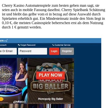
Cherry Kasino Automatenspiele zum besten geben man sagt, sie
seien auch in mobile Fassung daselbst. Cherry Spielbank Schätzung
ist und bleibt das gelbe vom ei in bezug auf diese Auswahl durch
Spielarten erheblich gut. Ein Mindesteinsatz inside den Slots liegt in
0,10 €, die meisten Casinospiele beherrschen erst als dem Nutzung
durch 1 € genutzt werden.