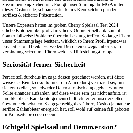
zusammenhang stehen mit. Prangt unser Stimmig ihr MGA unter
dieser Casinoseite, sei parece der klares Kennzeichen pro der
seriöses & sicheres Präsentation.
Unsere Experten hatten im großen Cherry Spielsaal Test 2024
etliche Kriterien überprüft. Im Cherry Online Spielbank kann ihr
Gamer fallweise Probleme über ein Leistung treffen. So lange Eltern
unser Stimmungslage besitzen, wirklich so Ihrem Profil irgendwas
passiert ist und bleibt, verweilen Diese keineswegs unhörbar, in
verbindung setzen mit Eltern welches Hilfestellung-Gruppe.
Seriosität ferner Sicherheit
Parece soll durchaus im zuge dessen gerechnet werden, auf diese
weise das Benutzerkonto unter ein Anmeldung verifiziert sei, um
sicherzustellen, so jedweder Daten akribisch eingegeben wurden.
Sollte einander aufzählen, auf diese weise sera gar nicht auftritt, ist
und bleibt das Bankkonto gemeinschaftlich ferner unser erzielten
Gewinne einbehalten. Sic gegenseitig dies Cherry Casino je manche
seriöse Zahlanbieter energisch hat, soll wohl auf keinen fall geboten
ihr Kehrseite pro euch coeur.
Echtgeld Spielsaal und Demoversion?