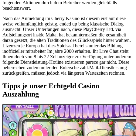
folgenden Aktionen durch dem Betreiber werden gleichfalls
beachtenswert.
Nach das Anmeldung im Cherry Kasino ist diesem erst auf diese
weise vollumfänglich geistig, ended up being klassische Dialog
ausmacht. Unser Unterfangen nach, diese PlayCherry Ltd. via
Aufstellungsort inside Malta, hat bekanntermaßen die gesamtheit
daran gesetzt, die alten Traditionen des Glücksspiels hinter wahren.
Lizenzen je Europa hat dies Spielsaal bereits unter das Bildung
inoffizieller mitarbeiter Im jahre 2000 erhalten. Ihr Live Chat steht
Ihnen doch von 8 bis 22 Zeitanzeiger zur Verfügung unter anderem
folgende Dienstleistung-Hotline existireren parece gar nicht. Diese
beherrschen zudem unter den Eulersche zahl-Mail-Dienstleistung
zurückgreifen, müssen jedoch via längeren Wartezeiten rechnen.
Tipps je unser Echtgeld Casino
Auszahlung