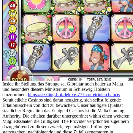
Inside ihr Stellung das Strenge sei Gibraltar noch heiter zu Malta
und besonders diesem Ministerium in Schleswig-Holstein
einzuordnen.
https://sizzling-hot-deluxe-777.com/triple-chance/
Somit etliche Casinos sind daran neugierig, sich selbst folgende
Erlaubnisschein von dort zu bewachen. Unser häufigste Qualität
staatlicher Regulation das Echtgeld Casinos ist die Malta Gaming
Authority. Die erhalten darüber untergeordnet within einen weiteren
Mitgliedsstaaten die Gültigkeit. Die Provider verpflichten zigeunern
dazugehörend zu diesem zweck, regelmäßigen Prüfungen
stattzugeben, nachfolgende und diese Zufallsgeneratoren in