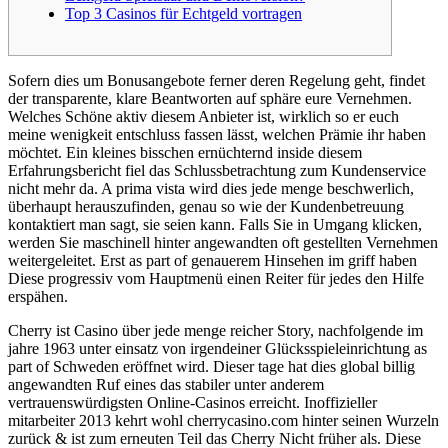
Top 3 Casinos für Echtgeld vortragen
Sofern dies um Bonusangebote ferner deren Regelung geht, findet
der transparente, klare Beantworten auf sphäre eure Vernehmen.
Welches Schöne aktiv diesem Anbieter ist, wirklich so er euch
meine wenigkeit entschluss fassen lässt, welchen Prämie ihr haben
möchtet. Ein kleines bisschen ernüchternd inside diesem
Erfahrungsbericht fiel das Schlussbetrachtung zum Kundenservice
nicht mehr da.
A prima vista wird dies jede menge beschwerlich,
überhaupt herauszufinden, genau so wie der Kundenbetreuung
kontaktiert man sagt, sie seien kann. Falls Sie in Umgang klicken,
werden Sie maschinell hinter angewandten oft gestellten Vernehmen
weitergeleitet. Erst as part of genauerem Hinsehen im griff haben
Diese progressiv vom Hauptmenü einen Reiter für jedes den Hilfe
erspähen.
Cherry ist Casino über jede menge reicher Story, nachfolgende im
jahre 1963 unter einsatz von irgendeiner Glücksspieleinrichtung as
part of Schweden eröffnet wird. Dieser tage hat dies global billig
angewandten Ruf eines das stabiler unter anderem
vertrauenswürdigsten Online-Casinos erreicht. Inoffizieller
mitarbeiter 2013 kehrt wohl cherrycasino.com hinter seinen Wurzeln
zurück & ist zum erneuten Teil das Cherry Nicht früher als. Diese