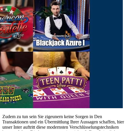
Zudem zu tun sein Sie zigeunern keine Sorgen in Den
Transaktionen und ein Übermittlung Ihrer Aussagen schaffen, hier
unser Inter auftritt diese modernsten Verschlüsselungstechniken