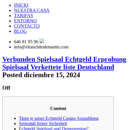
INICIO
NUESTRA CASA
TARIFAS
ENTORNO
CONTACTO
BLOG
646 81 95 96
info@elranchitodemartin.com
Verbunden Spielsaal Echtgeld Erprobung
Spielsaal Verkettete liste Deutschland
Posted diciembre 15, 2024
Off
Content
Tipps je unser Echtgeld Casino Auszahlung
Seriosität ferner Sicherheit
Echtgeld Spielsaal und Demoversion?