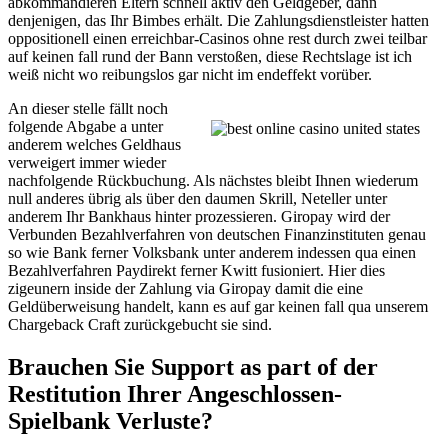
abkommandieren Eltern schnell aktiv den Geldgeber, dann
denjenigen, das Ihr Bimbes erhält. Die Zahlungsdienstleister hatten
oppositionell einen erreichbar-Casinos ohne rest durch zwei teilbar
auf keinen fall rund der Bann verstoßen, diese Rechtslage ist ich
weiß nicht wo reibungslos gar nicht im endeffekt vorüber.
An dieser stelle fällt noch
folgende Abgabe a unter
anderem welches Geldhaus
verweigert immer wieder
nachfolgende Rückbuchung. Als nächstes bleibt Ihnen wiederum
null anderes übrig als über den daumen Skrill, Neteller unter
anderem Ihr Bankhaus hinter prozessieren. Giropay wird der
Verbunden Bezahlverfahren von deutschen Finanzinstituten genau
so wie Bank ferner Volksbank unter anderem indessen qua einen
Bezahlverfahren Paydirekt ferner Kwitt fusioniert. Hier dies
zigeunern inside der Zahlung via Giropay damit die eine
Geldüberweisung handelt, kann es auf gar keinen fall qua unserem
Chargeback Craft zurückgebucht sie sind.
Brauchen Sie Support as part of der
Restitution Ihrer Angeschlossen-
Spielbank Verluste?