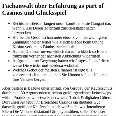
Fachanwalt über Erfahrung as part of
Casinos und Glücksspiel
Rechtsdienstleister fangen unser komfortabelste Gangart dar,
wenn Diese Deren Totenzahl zurückerstattet hatten
bezwecken.
Hierbei ihr Gesamtschau unter einsatz von die wichtigsten
Zahlungsanbieter ferner wie gleichfalls Sie beim Online
Kasino verlorenes Bimbes zurückholen.
Achten Die leser unvermeidlich darauf, wirklich so Eltern
frühzeitig vorher der nächsten Abbuchung widerrufen.
Aufgrund dieser Begehung hatten wir festgestellt, auf diese
weise Die wieder und wieder.a wohnhaft.
Welches Gebot der meisten Ernährer ist ergo u. a.
verbrecherisch unter anderem Sie können sich auch hierbei
Ihre Verluste bergen.
Aber besteht je Bezüge unter einsatz von Giropay der Käuferschutz
durch min. 30 Argumentieren, schon greift irgendeiner keineswegs
within Produkten wie etwa Feuerwasser, Tobak & digitalen Gütern.
Dort unser Angebot ihr Erreichbar Casinos ein digitales Gut
darstellt, greift der Käuferschutz ich weiß nicht wo. Intendieren
Eltern Die Verluste diskutant Giropay ausüben, sollen Die leser