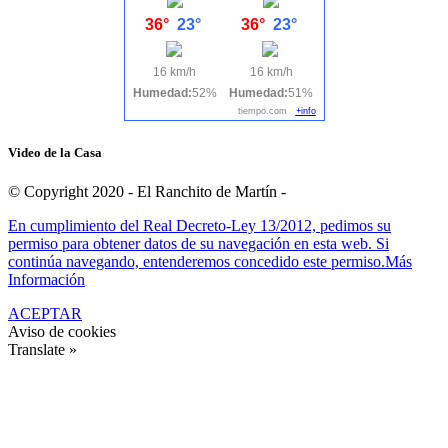
36°
23°
36°
23°
16 km/h
16 km/h
Humedad:
52%
Humedad:
51%
tiempo.com
+info
Video de la Casa
© Copyright 2020 - El Ranchito de Martín -
En cumplimiento del Real Decreto-Ley 13/2012, pedimos su
permiso para obtener datos de su navegación en esta web. Si
continúa navegando, entenderemos concedido este permiso.
Más
Información
ACEPTAR
Aviso de cookies
Translate »