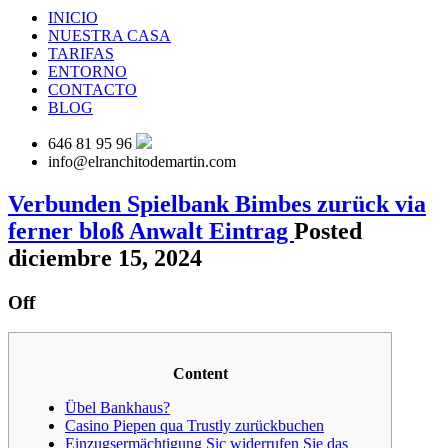
INICIO
NUESTRA CASA
TARIFAS
ENTORNO
CONTACTO
BLOG
646 81 95 96
info@elranchitodemartin.com
Verbunden Spielbank Bimbes zurück via
ferner bloß Anwalt Eintrag
Posted
diciembre 15, 2024
Off
Content
Übel Bankhaus?
Casino Piepen qua Trustly zurückbuchen
Einzugsermächtigung Sic widerrufen Sie das