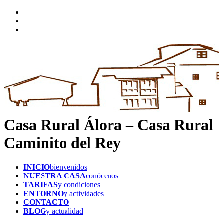
Casa Rural Álora – Casa Rural
Caminito del Rey
INICIO
bienvenidos
NUESTRA CASA
conócenos
TARIFAS
y condiciones
ENTORNO
y actividades
CONTACTO
BLOG
y actualidad