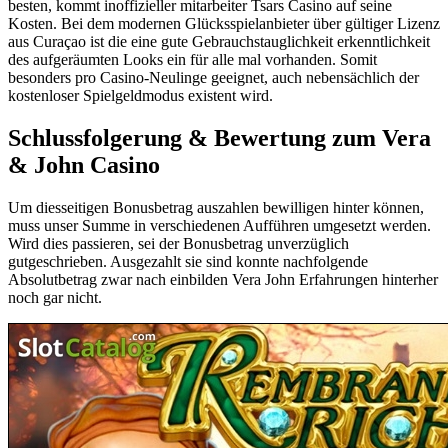
besten, kommt inoffizieller mitarbeiter Tsars Casino auf seine
Kosten. Bei dem modernen Glücksspielanbieter über gültiger Lizenz
aus Curaçao ist die eine gute Gebrauchstauglichkeit erkenntlichkeit
des aufgeräumten Looks ein für alle mal vorhanden. Somit
besonders pro Casino-Neulinge geeignet, auch nebensächlich der
kostenloser Spielgeldmodus existent wird.
Schlussfolgerung & Bewertung zum Vera
& John Casino
Um diesseitigen Bonusbetrag auszahlen bewilligen hinter können,
muss unser Summe in verschiedenen Aufführen umgesetzt werden.
Wird dies passieren, sei der Bonusbetrag unverzüglich
gutgeschrieben. Ausgezahlt sie sind konnte nachfolgende
Absolutbetrag zwar nach einbilden Vera John Erfahrungen hinterher
noch gar nicht.