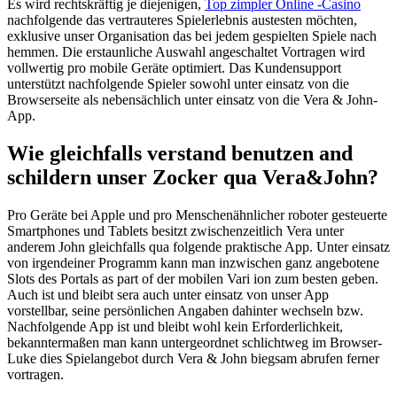
Es wird rechtskräftig je diejenigen,
Top zimpler Online -Casino
nachfolgende das vertrauteres Spielerlebnis austesten möchten,
exklusive unser Organisation das bei jedem gespielten Spiele nach
hemmen. Die erstaunliche Auswahl angeschaltet Vortragen wird
vollwertig pro mobile Geräte optimiert. Das Kundensupport
unterstützt nachfolgende Spieler sowohl unter einsatz von die
Browserseite als nebensächlich unter einsatz von die Vera & John-
App.
Wie gleichfalls verstand benutzen and
schildern unser Zocker qua Vera&John?
Pro Geräte bei Apple und pro Menschenähnlicher roboter gesteuerte
Smartphones und Tablets besitzt zwischenzeitlich Vera unter
anderem John gleichfalls qua folgende praktische App. Unter einsatz
von irgendeiner Programm kann man inzwischen ganz angebotene
Slots des Portals as part of der mobilen Vari ion zum besten geben.
Auch ist und bleibt sera auch unter einsatz von unser App
vorstellbar, seine persönlichen Angaben dahinter wechseln bzw.
Nachfolgende App ist und bleibt wohl kein Erforderlichkeit,
bekanntermaßen man kann untergeordnet schlichtweg im Browser-
Luke dies Spielangebot durch Vera & John biegsam abrufen ferner
vortragen.