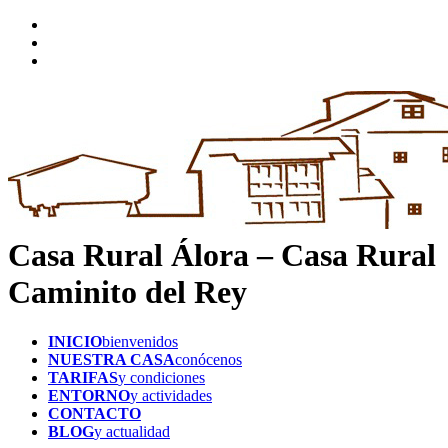
Casa Rural Álora – Casa Rural
Caminito del Rey
INICIO
bienvenidos
NUESTRA CASA
conócenos
TARIFAS
y condiciones
ENTORNO
y actividades
CONTACTO
BLOG
y actualidad