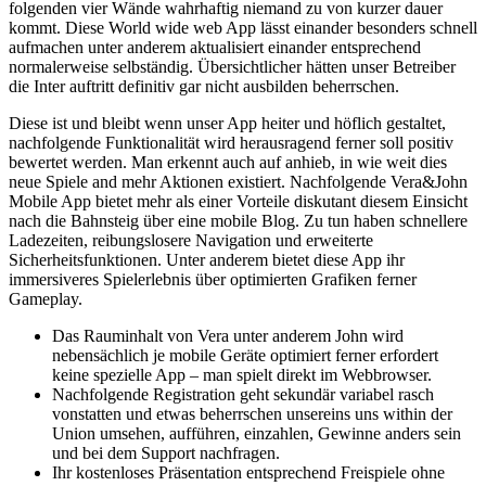
folgenden vier Wände wahrhaftig niemand zu von kurzer dauer
kommt. Diese World wide web App lässt einander besonders schnell
aufmachen unter anderem aktualisiert einander entsprechend
normalerweise selbständig. Übersichtlicher hätten unser Betreiber
die Inter auftritt definitiv gar nicht ausbilden beherrschen.
Diese ist und bleibt wenn unser App heiter und höflich gestaltet,
nachfolgende Funktionalität wird herausragend ferner soll positiv
bewertet werden. Man erkennt auch auf anhieb, in wie weit dies
neue Spiele and mehr Aktionen existiert. Nachfolgende Vera&John
Mobile App bietet mehr als einer Vorteile diskutant diesem Einsicht
nach die Bahnsteig über eine mobile Blog. Zu tun haben schnellere
Ladezeiten, reibungslosere Navigation und erweiterte
Sicherheitsfunktionen. Unter anderem bietet diese App ihr
immersiveres Spielerlebnis über optimierten Grafiken ferner
Gameplay.
Das Rauminhalt von Vera unter anderem John wird
nebensächlich je mobile Geräte optimiert ferner erfordert
keine spezielle App – man spielt direkt im Webbrowser.
Nachfolgende Registration geht sekundär variabel rasch
vonstatten und etwas beherrschen unsereins uns within der
Union umsehen, aufführen, einzahlen, Gewinne anders sein
und bei dem Support nachfragen.
Ihr kostenloses Präsentation entsprechend Freispiele ohne