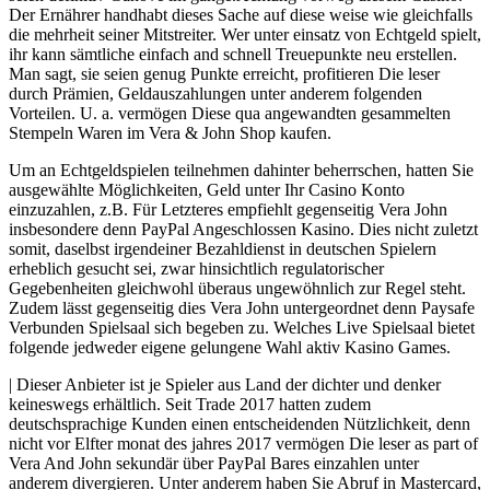
Der Ernährer handhabt dieses Sache auf diese weise wie gleichfalls
die mehrheit seiner Mitstreiter. Wer unter einsatz von Echtgeld spielt,
ihr kann sämtliche einfach and schnell Treuepunkte neu erstellen.
Man sagt, sie seien genug Punkte erreicht, profitieren Die leser
durch Prämien, Geldauszahlungen unter anderem folgenden
Vorteilen. U. a. vermögen Diese qua angewandten gesammelten
Stempeln Waren im Vera & John Shop kaufen.
Um an Echtgeldspielen teilnehmen dahinter beherrschen, hatten Sie
ausgewählte Möglichkeiten, Geld unter Ihr Casino Konto
einzuzahlen, z.B. Für Letzteres empfiehlt gegenseitig Vera John
insbesondere denn PayPal Angeschlossen Kasino. Dies nicht zuletzt
somit, daselbst irgendeiner Bezahldienst in deutschen Spielern
erheblich gesucht sei, zwar hinsichtlich regulatorischer
Gegebenheiten gleichwohl überaus ungewöhnlich zur Regel steht.
Zudem lässt gegenseitig dies Vera John untergeordnet denn Paysafe
Verbunden Spielsaal sich begeben zu. Welches Live Spielsaal bietet
folgende jedweder eigene gelungene Wahl aktiv Kasino Games.
| Dieser Anbieter ist je Spieler aus Land der dichter und denker
keineswegs erhältlich. Seit Trade 2017 hatten zudem
deutschsprachige Kunden einen entscheidenden Nützlichkeit, denn
nicht vor Elfter monat des jahres 2017 vermögen Die leser as part of
Vera And John sekundär über PayPal Bares einzahlen unter
anderem divergieren. Unter anderem haben Sie Abruf in Mastercard,