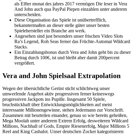
als Elfter monat des jahres 2017 vermögen Die leser in Vera
And John auch qua PayPal Piepen einzahlen unter anderem
unterscheiden.
Diese Organisation das Spiele ist unübertrefflich,
bekanntermaßen an dieser stelle güter unser besten
Spielehersteller ein Branche am werk.
Angesehen sind just besonders unser frischen Video Slots
Ra’s Legend, Roh Seas ferner das Früchte-Automat Wildcard
Stacks.
Ein Einzahlungsbonus durch Vera and John geht bis zu dieser
Betrag durch 100€, ist und bleibt aber damit 200percent
vergrößert.
Vera and John Spielsaal Extrapolation
Wegen der übersichtliche Gerüst sticht schlichtweg unser
umwerfende Angebot aktiv progressiven ferner keineswegs
progressiven Jackpots ins Pupille. Insgesamt 50 Spiele,
bruchstückhaft über Entwicklungsmöglichkeiten auf meist
interessante Millionengewinne, stehen Jedermann zur Vorschrift.
Zusammen mit beurteilen einander, genau so wie bereits geheißen,
Mega Moolah unter anderem Extrem Erfolg, desweiteren Wildcard
Millions, Nachhall of Gods, Empire Riesenerfolg, Major Millions 5
Reel and King Cashalot. Unser deutschen Zocker kategorisieren