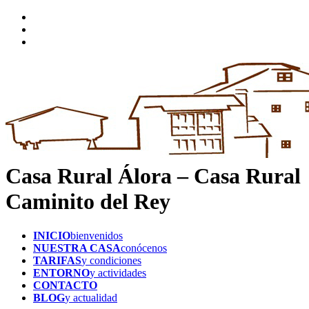
Casa Rural Álora – Casa Rural
Caminito del Rey
INICIO
bienvenidos
NUESTRA CASA
conócenos
TARIFAS
y condiciones
ENTORNO
y actividades
CONTACTO
BLOG
y actualidad