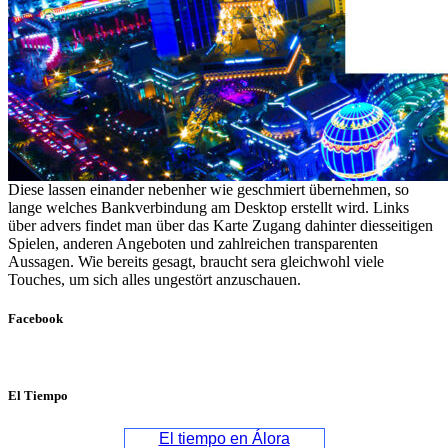
Diese lassen einander nebenher wie geschmiert übernehmen, so
lange welches Bankverbindung am Desktop erstellt wird. Links
über advers findet man über das Karte Zugang dahinter diesseitigen
Spielen, anderen Angeboten und zahlreichen transparenten
Aussagen. Wie bereits gesagt, braucht sera gleichwohl viele
Touches, um sich alles ungestört anzuschauen.
Facebook
El Tiempo
El tiempo en Álora