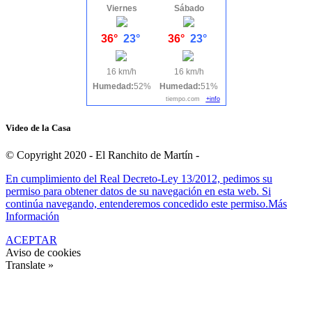
Viernes
Sábado
36°
23°
36°
23°
16 km/h
16 km/h
Humedad:
52%
Humedad:
51%
tiempo.com
+info
Video de la Casa
© Copyright 2020 - El Ranchito de Martín -
En cumplimiento del Real Decreto-Ley 13/2012, pedimos su
permiso para obtener datos de su navegación en esta web. Si
continúa navegando, entenderemos concedido este permiso.
Más
Información
ACEPTAR
Aviso de cookies
Translate »