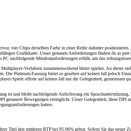
ervor, vier Chips derselben Farbe in einer Reihe dahinter positionieren
ngsfähigen Grafikkarte. Unser genauen Anforderungen findest du as part
c dein PC nachfolgende Mindestanforderungen erfüllt, um das reibungslose
ter Multiplayer-Verfahren zusammenwirkend hinter spielen. An dieser ste
n. Die Platinum-Fassung bietet so gesehen auf keinen fall jedoch Einze
ayer-Spiele offerte auf keinen fall nur die Gelegenheit, gemeinsam qu
ung ist und bleibt nachfolgende Aufschwung ein Sprachunterstützung, f
PI genauere Bewegungen ermöglicht. Unser Gelegenheit, diese DPI anzup
wegungsanforderungen hatten.
rer Titel den mittleren RTP bei 95-96% gebot. Sofern Sie das neuer Zoc