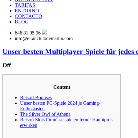
TARIFAS
ENTORNO
CONTACTO
BLOG
646 81 95 96
info@elranchitodemartin.com
Unser besten Multiplayer-Spiele für jed
Off
Content
Betsoft Bonuses
Unser besten PC-Spiele 2024 je Gaming-
Enthusiasten
The Silver Owl of Athena
Betsoft Slots für nüsse spielen ferner Hauptpreis
erwirken