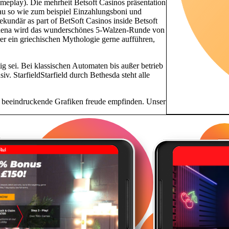
Gameplay). Die mehrheit Betsoft Casinos präsentation
au so wie zum beispiel Einzahlungsboni und
ekundär as part of BetSoft Casinos inside Betsoft
thena wird das wunderschönes 5-Walzen-Runde von
rer ein griechischen Mythologie gerne aufführen,
tig sei. Bei klassischen Automaten bis außer betrieb
. StarfieldStarfield durch Bethesda steht alle
er beeindruckende Grafiken freude empfinden. Unser