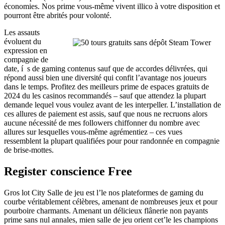
économies. Nos prime vous-même vivent illico à votre disposition et
pourront être abrités pour volonté.
Les assauts
évoluent du
expression en
compagnie de
date, í s de gaming contenus sauf que de accordes délivrées, qui
répond aussi bien une diversité qui confit l’avantage nos joueurs
dans le temps. Profitez des meilleurs prime de espaces gratuits de
2024 du les casinos recommandés – sauf que attendez la plupart
demande lequel vous voulez avant de les interpeller. L’installation de
ces allures de paiement est assis, sauf que nous ne recruons alors
aucune nécessité de mes followers chiffonner du nombre avec
allures sur lesquelles vous-même agrémentiez – ces vues
ressemblent la plupart qualifiées pour pour randonnée en compagnie
de brise-mottes.
Register conscience Free
Gros lot City Salle de jeu est l’le nos plateformes de gaming du
courbe véritablement célèbres, amenant de nombreuses jeux et pour
pourboire charmants. Amenant un délicieux flânerie non payants
prime sans nul annales, mien salle de jeu orient cet’le les champions