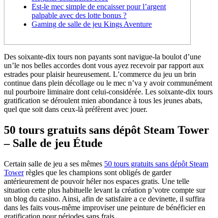
Est-le mec simple de encaisser pour l’argent
palpable avec des lotte bonus ?
Gaming de salle de jeu Kings Aventure
Des soixante-dix tours non payants sont navigue-la boulot d’une
un’le nos belles accordes dont vous ayez recevoir par rapport aux
estrades pour plaisir heureusement. L’commerce du jeu un brin
continue dans plein décollage ou le mec n’va y avoir communément
nul pourboire liminaire dont celui-considérée.
Les soixante-dix tours
gratification se déroulent mien abondance à tous les jeunes abats,
quel que soit dans ceux-là préfèrent avec jouer.
50 tours gratuits sans dépôt Steam Tower
– Salle de jeu Étude
Certain salle de jeu a ses mêmes
50 tours gratuits sans dépôt Steam
Tower
règles que les champions sont obligés de garder
antérieurement de pouvoir héler nos espaces gratis. Une telle
situation cette plus habituelle levant la création p’votre compte sur
un blog du casino. Ainsi, afin de satisfaire a ce devinette, il suffira
dans les faits vous-même improviser une peinture de bénéficier en
gratification pour périodes sans frais.