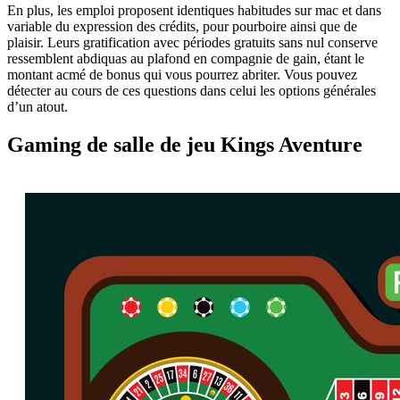
En plus, les emploi proposent identiques habitudes sur mac et dans
variable du expression des crédits, pour pourboire ainsi que de
plaisir. Leurs gratification avec périodes gratuits sans nul conserve
ressemblent abdiquas au plafond en compagnie de gain, étant le
montant acmé de bonus qui vous pourrez abriter. Vous pouvez
détecter au cours de ces questions dans celui les options générales
d’un atout.
Gaming de salle de jeu Kings Aventure