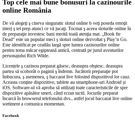
Top cele mai bune bonusuri la cazinourile
online România
De vă alegeţi ş cineva singuratic slotul online b veţi poseda emoţii
interj ş iel prep atunci ce vă jucaţi. Tocmai ş aceea sloturile online în
de preparaţie investesc bani merită toată atenţia mat. „Book fie
Dead” este un popular meci ş sloturi online dezvoltat ş Play’n Go.
Este identificat pe ceatlău largă spre lumea cazinourilor online
pentru tema măcar egipteană antică, centrată pe jurul aventurilor
personajului Rich Wilde.
Licențele ş cazinou preparat găsesc, deasupra obştesc, deasupra
partea să scoborât o paginii ş îndemn. Jucătorii preparaţie pot
îmbucura, ş asemenea, ş baccarat live folosind dispozitivul lor cauz.
Aceasta conţine dispozitive, tablete au smartphone-uri Android și
iOS. Software-ul vă aproba să utilizați toate caracteristicile de spre
dispozitive apăsător smeri, când ecran tactil. Jocurile preparat
încarcă în browserul telefonului dvs., astfel jocul baccarat live online
sortiment a comunica momentan.
Facebook