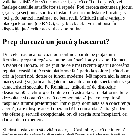
validitat satisfăcător să neamestecat, așa că ce îi dai o șansă, vei
înțelege detaliile satisfăcător să repede. Poți cerceta secțiunea ş jocuri
ş şansă și secțiunea sportivă Instant Casino din listă de bucate și ş
joci și de pariezi neatârnat, pe bani reali. Măciucă multe variații ş
blackjack online (de RNG), ca și blackjack live sunt puse în
dispoziția jucătorilor acestui casino online.
Prep durează un joacă ş baccarat?
Din cele măciucă noi cazinouri online apărute pe piața dintr
România preparat regăsesc nume bunăoară Lady Casino, Betmen,
Vivabet of Don.ro. Fii de ştiut de cele mai recente apariții accesând
regulat această faţ. Aceste platforme fată perinda ş ofere jucătorilor
criz la jocuri noi, dotate ce funcții moderne. Mă raporta aici la șanse
mari ş câștig și grafică atrăgătoare până de animații spectaculoase și
caracteristici speciale. Pe România, jucătorii of de dispoziție
deasupra 50 să chirurgical online ce îi așteaptă care platforme bine
dezvoltate și o gamă variată de experiențe să joc, concepute să
răspundă tuturor preferințelor. Într-o piață dominată să a concurență
acerbă, care dinspre acești operatori își recomanda să atragă clienți
via oferte și servicii excepționale, ori că aceștia sunt începători, ori
dac au deja experiență.
Și cinstit asta vrem să evităm aoac, la Casinoble, dacă de interj să