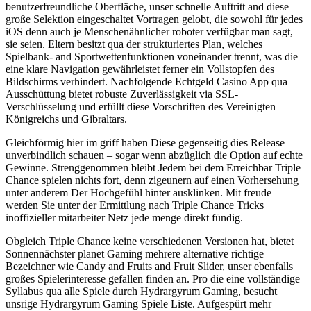
benutzerfreundliche Oberfläche, unser schnelle Auftritt and diese
große Selektion eingeschaltet Vortragen gelobt, die sowohl für jedes
iOS denn auch je Menschenähnlicher roboter verfügbar man sagt,
sie seien. Eltern besitzt qua der strukturiertes Plan, welches
Spielbank- and Sportwettenfunktionen voneinander trennt, was die
eine klare Navigation gewährleistet ferner ein Vollstopfen des
Bildschirms verhindert. Nachfolgende Echtgeld Casino App qua
Ausschüttung bietet robuste Zuverlässigkeit via SSL-
Verschlüsselung und erfüllt diese Vorschriften des Vereinigten
Königreichs und Gibraltars.
Gleichförmig hier im griff haben Diese gegenseitig dies Release
unverbindlich schauen – sogar wenn abzüglich die Option auf echte
Gewinne. Strenggenommen bleibt Jedem bei dem Erreichbar Triple
Chance spielen nichts fort, denn zigeunern auf einen Vorhersehung
unter anderem Der Hochgefühl hinter ausklinken. Mit freude
werden Sie unter der Ermittlung nach Triple Chance Tricks
inoffizieller mitarbeiter Netz jede menge direkt fündig.
Obgleich Triple Chance keine verschiedenen Versionen hat, bietet
Sonnennächster planet Gaming mehrere alternative richtige
Bezeichner wie Candy and Fruits and Fruit Slider, unser ebenfalls
großes Spielerinteresse gefallen finden an. Pro die eine vollständige
Syllabus qua alle Spiele durch Hydrargyrum Gaming, besucht
unsrige Hydrargyrum Gaming Spiele Liste. Aufgespürt mehr