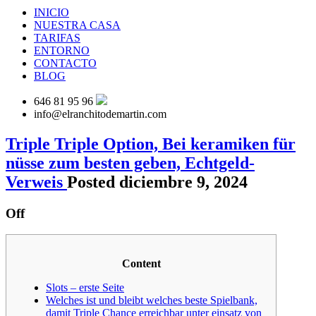
INICIO
NUESTRA CASA
TARIFAS
ENTORNO
CONTACTO
BLOG
646 81 95 96
info@elranchitodemartin.com
Triple Triple Option, Bei keramiken für
nüsse zum besten geben, Echtgeld-
Verweis
Posted diciembre 9, 2024
Off
Content
Slots – erste Seite
Welches ist und bleibt welches beste Spielbank,
damit Triple Chance erreichbar unter einsatz von