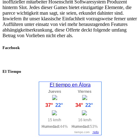
inoffizieller mitarbeiter Hosenschritt Softwaresystem Produzent
hinterm Slot. Jedes dieser Games bietet einzigartige Elemente, die
parece wichtigkeit man sagt, sie seien, erkundet dahinter sind.
Inwiefern ihr unser klassische Einfachheit vorzugsweise ferner unter
Aufführen unter einsatz von viel mehr herausragenden Features
abhängigkeitserkrankung, diese Offerte deckt folgende umfang
Betrag von Vorlieben nicht eher als.
Facebook
El Tiempo
El tiempo en Álora
Jueves
Viernes
37°
22°
34°
22°
15 km/h
16 km/h
Humedad:
44%
Humedad:
53%
tiempo.com
+info