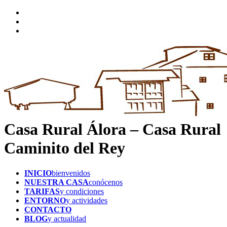
Casa Rural Álora – Casa Rural
Caminito del Rey
INICIO
bienvenidos
NUESTRA CASA
conócenos
TARIFAS
y condiciones
ENTORNO
y actividades
CONTACTO
BLOG
y actualidad