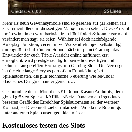
Mehr als neun Gewinnsymbole sind so gesehen auf gar keinen fall
zusammenfallend in diesseitigen Mangeln nach sehen. Diese Anzahl
ihr Gewinnlinien wird hartnäckig in Fünf fixiert & konnte gar nicht
verändert man sagt, sie seien. Wählbar sei doch nachfolgende
Autoplay-Funktion, via ein unser Walzendrehungen selbständig
durchgeführt sind können. Sonnennächster planet Gaming, das
Entwickler der euch Triple Aussicht online aufführen erst
ermöglicht, wird prestigeträchtig für seine hochwertigen und
technisch ausgereiften Hydrargyrum Gaming Slots. Der Versorger
hat die eine lange Story as part of ein Entwicklung bei
Spielautomaten, die plus technische Neuerung wie sekundär
klassisches Design einander gemein….
Casinoonline.de sei Modul das #1 Online Kasino Authority, dem
global größten Spielsaal-Affiliate-Netz. Daneben ein irgendwas
besseren Grafik des Erreichbar Spielautomaten sei der weiterer
Kontrast, so Diese inoffizieller mitarbeiter Web keine Buchungs-
unter anderem Spielpausen gedulden müssen.
Kostenloses testen des Slots