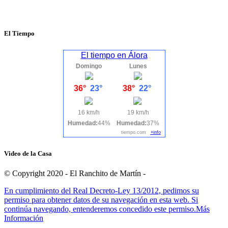
El Tiempo
El tiempo en Álora
Domingo
Lunes
36°
23°
38°
22°
16 km/h
19 km/h
Humedad:
44%
Humedad:
37%
tiempo.com
+info
Video de la Casa
© Copyright 2020 - El Ranchito de Martín -
En cumplimiento del Real Decreto-Ley 13/2012, pedimos su
permiso para obtener datos de su navegación en esta web. Si
continúa navegando, entenderemos concedido este permiso.
Más
Información