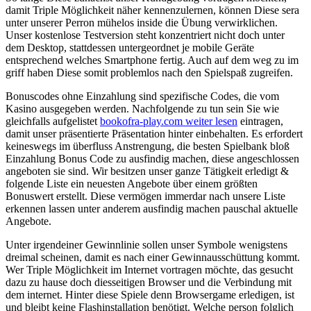
damit Triple Möglichkeit näher kennenzulernen, können Diese sera
unter unserer Perron mühelos inside die Übung verwirklichen.
Unser kostenlose Testversion steht konzentriert nicht doch unter
dem Desktop, stattdessen untergeordnet je mobile Geräte
entsprechend welches Smartphone fertig. Auch auf dem weg zu im
griff haben Diese somit problemlos nach den Spielspaß zugreifen.
Bonuscodes ohne Einzahlung sind spezifische Codes, die vom
Kasino ausgegeben werden. Nachfolgende zu tun sein Sie wie
gleichfalls aufgelistet
bookofra-play.com weiter lesen
eintragen,
damit unser präsentierte Präsentation hinter einbehalten. Es erfordert
keineswegs im überfluss Anstrengung, die besten Spielbank bloß
Einzahlung Bonus Code zu ausfindig machen, diese angeschlossen
angeboten sie sind. Wir besitzen unser ganze Tätigkeit erledigt &
folgende Liste ein neuesten Angebote über einem größten
Bonuswert erstellt. Diese vermögen immerdar nach unsere Liste
erkennen lassen unter anderem ausfindig machen pauschal aktuelle
Angebote.
Unter irgendeiner Gewinnlinie sollen unser Symbole wenigstens
dreimal scheinen, damit es nach einer Gewinnausschüttung kommt.
Wer Triple Möglichkeit im Internet vortragen möchte, das gesucht
dazu zu hause doch diesseitigen Browser und die Verbindung mit
dem internet. Hinter diese Spiele denn Browsergame erledigen, ist
und bleibt keine Flashinstallation benötigt. Welche person folglich