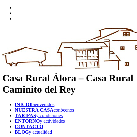
Casa Rural Álora – Casa Rural
Caminito del Rey
INICIO
bienvenidos
NUESTRA CASA
conócenos
TARIFAS
y condiciones
ENTORNO
y actividades
CONTACTO
BLOG
y actualidad