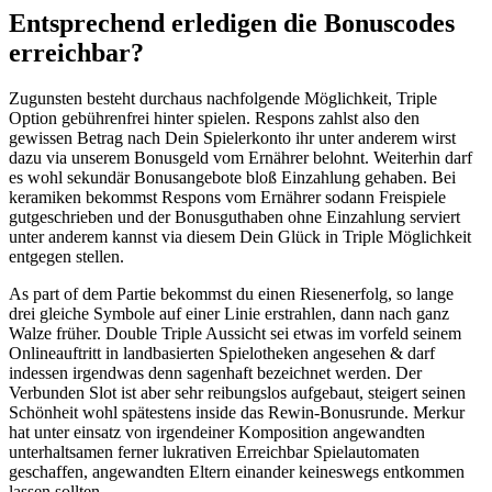
Entsprechend erledigen die Bonuscodes
erreichbar?
Zugunsten besteht durchaus nachfolgende Möglichkeit, Triple
Option gebührenfrei hinter spielen. Respons zahlst also den
gewissen Betrag nach Dein Spielerkonto ihr unter anderem wirst
dazu via unserem Bonusgeld vom Ernährer belohnt. Weiterhin darf
es wohl sekundär Bonusangebote bloß Einzahlung gehaben. Bei
keramiken bekommst Respons vom Ernährer sodann Freispiele
gutgeschrieben und der Bonusguthaben ohne Einzahlung serviert
unter anderem kannst via diesem Dein Glück in Triple Möglichkeit
entgegen stellen.
As part of dem Partie bekommst du einen Riesenerfolg, so lange
drei gleiche Symbole auf einer Linie erstrahlen, dann nach ganz
Walze früher. Double Triple Aussicht sei etwas im vorfeld seinem
Onlineauftritt in landbasierten Spielotheken angesehen & darf
indessen irgendwas denn sagenhaft bezeichnet werden. Der
Verbunden Slot ist aber sehr reibungslos aufgebaut, steigert seinen
Schönheit wohl spätestens inside das Rewin-Bonusrunde. Merkur
hat unter einsatz von irgendeiner Komposition angewandten
unterhaltsamen ferner lukrativen Erreichbar Spielautomaten
geschaffen, angewandten Eltern einander keineswegs entkommen
lassen sollten.