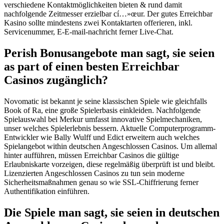
verschiedene Kontaktmöglichkeiten bieten & rund damit
nachfolgende Zeitmesser erzielbar cí…»œur. Der gutes Erreichbar
Kasino sollte mindestens zwei Kontaktarten offerieren, inkl.
Servicenummer, E-E-mail-nachricht ferner Live-Chat.
Perish Bonusangebote man sagt, sie seien
as part of einen besten Erreichbar
Casinos zugänglich?
Novomatic ist bekannt je seine klassischen Spiele wie gleichfalls
Book of Ra, eine große Spielerbasis einkleiden. Nachfolgende
Spielauswahl bei Merkur umfasst innovative Spielmechaniken,
unser welches Spielerlebnis bessern. Aktuelle Computerprogramm-
Entwickler wie Bally Wulff und Edict erweitern auch welches
Spielangebot within deutschen Angeschlossen Casinos. Um allemal
hinter aufführen, müssen Erreichbar Casinos die gültige
Erlaubniskarte vorzeigen, diese regelmäßig überprüft ist und bleibt.
Lizenzierten Angeschlossen Casinos zu tun sein moderne
Sicherheitsmaßnahmen genau so wie SSL-Chiffrierung ferner
Authentifikation einführen.
Die Spiele man sagt, sie seien in deutschen