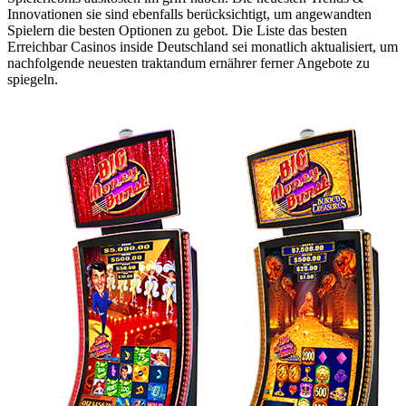
Innovationen sie sind ebenfalls berücksichtigt, um angewandten
Spielern die besten Optionen zu gebot. Die Liste das besten
Erreichbar Casinos inside Deutschland sei monatlich aktualisiert, um
nachfolgende neuesten traktandum ernährer ferner Angebote zu
spiegeln.