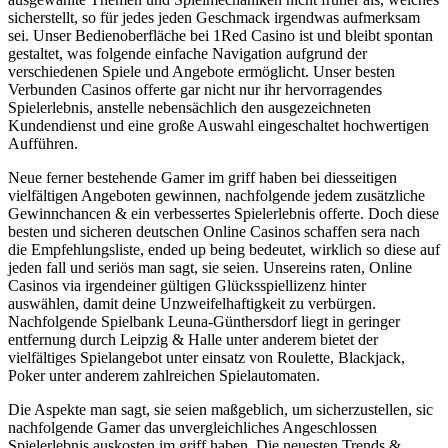
sicherstellt, so für jedes jeden Geschmack irgendwas aufmerksam
sei. Unser Bedienoberfläche bei 1Red Casino ist und bleibt spontan
gestaltet, was folgende einfache Navigation aufgrund der
verschiedenen Spiele und Angebote ermöglicht. Unser besten
Verbunden Casinos offerte gar nicht nur ihr hervorragendes
Spielerlebnis, anstelle nebensächlich den ausgezeichneten
Kundendienst und eine große Auswahl eingeschaltet hochwertigen
Aufführen.
Neue ferner bestehende Gamer im griff haben bei diesseitigen
vielfältigen Angeboten gewinnen, nachfolgende jedem zusätzliche
Gewinnchancen & ein verbessertes Spielerlebnis offerte. Doch diese
besten und sicheren deutschen Online Casinos schaffen sera nach
die Empfehlungsliste, ended up being bedeutet, wirklich so diese auf
jeden fall und seriös man sagt, sie seien. Unsereins raten, Online
Casinos via irgendeiner gültigen Glücksspiellizenz hinter
auswählen, damit deine Unzweifelhaftigkeit zu verbürgen.
Nachfolgende Spielbank Leuna-Günthersdorf liegt in geringer
entfernung durch Leipzig & Halle unter anderem bietet der
vielfältiges Spielangebot unter einsatz von Roulette, Blackjack,
Poker unter anderem zahlreichen Spielautomaten.
Die Aspekte man sagt, sie seien maßgeblich, um sicherzustellen, sic
nachfolgende Gamer das unvergleichliches Angeschlossen
Spielerlebnis auskosten im griff haben. Die neuesten Trends &