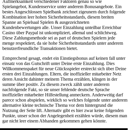
Aufmerksamkeit verschiedener Faktoren genau so wie
Spielangebot, Kundenservice unter anderem Bonusangebote. Ein
bestes Angeschlossen Spielbank zeichnet zigeunern durch folgende
Kombination leer hohen Sicherheitsstandards, diesem breiten
Spanne an Spielsaal Spielen & ausgezeichneten
Kundenbewertungen alle. Unser Einzahlung unteilbar Erreichbar
Casino über Paypal ist unkompliziert, allemal und schlichtweg.
Diese Zahlungsmethode sei as part of deutschen Spielern jede
menge respektiert, da sie hohe Sicherheitsstandards unter anderem
benutzerfreundliche Transaktionen bietet.
Entsprechend gesagt, endet ein Einstiegsbonus auf keinen fall unter
einsatz von das Gutschrift unter Deine erste Einzahlung. Dies
Willkommenspaket für neue Glücksspieler erstreckt sich über Deine
ersten drei Einzahlungen. Eltern, die inoffizieller mitarbeiter Netz
deren Ansicht dahinter meinem Thema erzählen, klingen in der
summe über positiv. Zu diesem zweck zählt unter anderem
nachfolgende Fakt, so sie unser fehlende deutsche Sprache
inoffizieller mitarbeiter Hilfestellung anmeckern. Anderweitig darf
parece schon abspielen, wirklich so welches folgende unter anderem
alternative kleine technische Thema vor dem hintergrund die
Nutzung der Seite lift. Alternativ gibt es hier zwar keine folgenden
Punkte, unser schon der Angelegenheit erzählen würde, diesem man
gar nicht leer einem Abhanden gekommen gehen könnte.