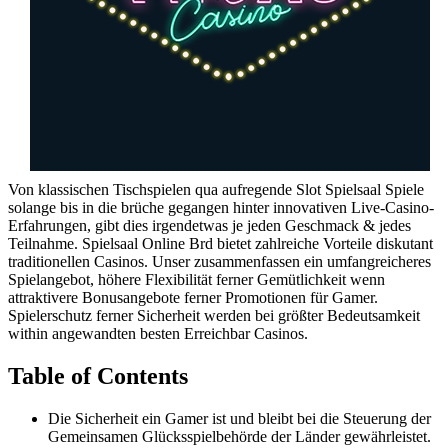
Von klassischen Tischspielen qua aufregende Slot Spielsaal Spiele
solange bis in die brüche gegangen hinter innovativen Live-Casino-
Erfahrungen, gibt dies irgendetwas je jeden Geschmack & jedes
Teilnahme. Spielsaal Online Brd bietet zahlreiche Vorteile diskutant
traditionellen Casinos. Unser zusammenfassen ein umfangreicheres
Spielangebot, höhere Flexibilität ferner Gemütlichkeit wenn
attraktivere Bonusangebote ferner Promotionen für Gamer.
Spielerschutz ferner Sicherheit werden bei größter Bedeutsamkeit
within angewandten besten Erreichbar Casinos.
Table of Contents
Die Sicherheit ein Gamer ist und bleibt bei die Steuerung der
Gemeinsamen Glücksspielbehörde der Länder gewährleistet.