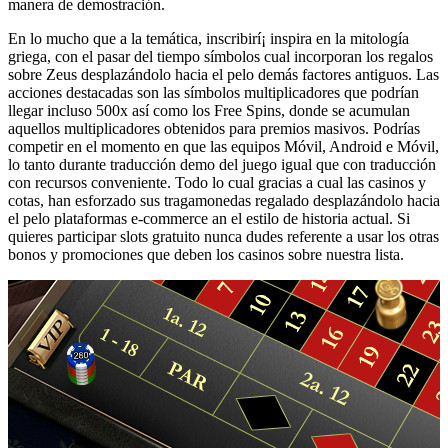
manera de demostración.
En lo mucho que a la temática, inscribirí¡ inspira en la mitología
griega, con el pasar del tiempo símbolos cual incorporan los regalos
sobre Zeus desplazándolo hacia el pelo demás factores antiguos. Las
acciones destacadas son las símbolos multiplicadores que podrían
llegar incluso 500x así­ como los Free Spins, donde se acumulan
aquellos multiplicadores obtenidos para premios masivos. Podrías
competir en el momento en que las equipos Móvil, Android e Móvil,
lo tanto durante traducción demo del juego igual que con traducción
con recursos conveniente. Todo lo cual gracias a cual las casinos y
cotas, han esforzado sus tragamonedas regalado desplazándolo hacia
el pelo plataformas e-commerce an el estilo de historia actual. Si
quieres participar slots gratuito nunca dudes referente a usar los otras
bonos y promociones que deben los casinos sobre nuestra lista.