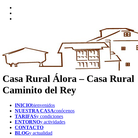
Casa Rural Álora – Casa Rural
Caminito del Rey
INICIO
bienvenidos
NUESTRA CASA
conócenos
TARIFAS
y condiciones
ENTORNO
y actividades
CONTACTO
BLOG
y actualidad