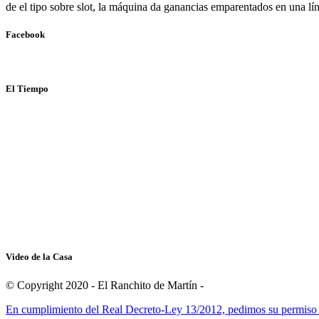
de el tipo sobre slot, la máquina da ganancias emparentados en una lí
Facebook
El Tiempo
Video de la Casa
© Copyright 2020 - El Ranchito de Martín -
En cumplimiento del Real Decreto-Ley 13/2012, pedimos su permiso p