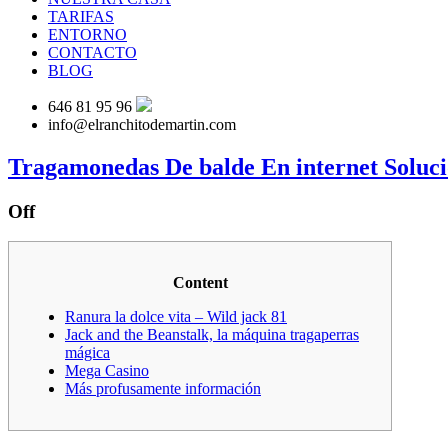
TARIFAS
ENTORNO
CONTACTO
BLOG
646 81 95 96
info@elranchitodemartin.com
Tragamonedas De balde En internet Soluc
Off
Content
Ranura la dolce vita – Wild jack 81
Jack and the Beanstalk, la máquina tragaperras
mágica
Mega Casino
Más profusamente información