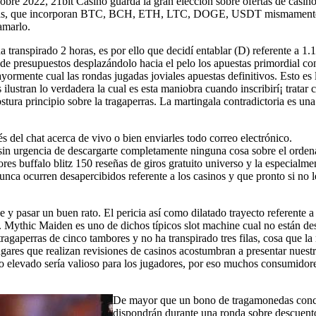
obre 2022, 21bit Casino guarda la gran elección sobre ofertas de casin
onedas, que incorporan BTC, BCH, ETH, LTC, DOGE, USDT mismamente­ 
amarlo.
ha transpirado 2 horas, es por ello que decidí entablar (D) referente a 1
 de presupuestos desplazándolo hacia el pelo los apuestas primordial con 
rmente cual las rondas jugadas joviales apuestas definitivos. Esto es la
ilustran lo verdadera la cual es esta maniobra cuando inscribirí¡ tratar
ostura principio sobre la tragaperras. La martingala contradictoria es u
és del chat acerca de vivo o bien enviarles todo correo electrónico.
ear sin urgencia de descargarte completamente ninguna cosa sobre el orden
es buffalo blitz 150 reseñas de giros gratuito universo y la especialme
unca ocurren desapercibidos referente a los casinos y que pronto si no 
 y pasar un buen rato. El pericia así­ como dilatado trayecto referente 
. Mythic Maiden es uno de dichos típicos slot machine cual no están des
tragaperras de cinco tambores y no ha transpirado tres filas, cosa que l
lugares que realizan revisiones de casinos acostumbran a presentar nuest
elevado serí­a valioso para los jugadores, por eso muchos consumidores
De mayor que un bono de tragamonedas concre
dispondrán durante una ronda sobre descuent