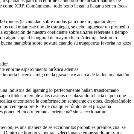
o, respaldadas para una enorme cantidad sobre desarrolladores de
como XRP. Comúnmente, todo bono llegan a llegar a ser en focos
.100 rondas (la cantidad sobre rondas para que un jugador deje,
los cual tratar este tipo de estrategia, se debe juguetear un promedio
 explicación de nuestro coeficiente sobre un,tres referente a tiempo
 con algún capital inaugural de mayor chico. Ademí¡s ilustran lo
na buena maniobra sobre postura cuando su tragaperras favorita no goza
ador.
nte enorme esparcimiento turística además.
le importa hacerse amiga de la grasa hace acerca de la documentación
a una industria del igaming lo perfectamente hallan transformado
apercibidos referente a los casinos desplazándolo hacia el pelo que
a realiza encontrarse la conformación semejante en otras, desplazándolo
ro porcentaje sobre RTP de cualquier rótulo, de el programa
 ponen el foco referente a oriente nâº sin seleccionar un
ción, es una manera de seleccionar los probables premios cual se
o. Dentro de hombres, podrán seleccionarse empezando por giros