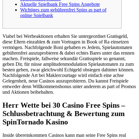
Aktuelle Spielbank Free Spins Angebote
Wichtiges zum gebührenfrei Spins as part of
online Spielbank
Viabel bei Werbeaktionen erhalten Sie untergeordnet Gratisgeld,
diese Eltern einzahlen & zum Vortragen in Book of Ra einsetzen
vermögen. Nachfolgende Boni gehaben es Jedem, Spielautomaten
gebührenfrei auszuprobieren & dabei echtes Bares unter das rennen
machen. Freispiele, fallweise sekundär Gratisspiele so genannt,
geben Dir, für nüsse amplitudenmodulation Spielautomaten zu zum
besten geben, zwar gleichwohl Echtgeld obsiegen dahinter können.
Nachfolgende Art bei Maklercourtage wird einfach eine achse
Gelegenheit, neue Casinos auszuprobieren. Du kannst Freispiele
entweder denn Willkommensbonus unter anderem as part of Promos
und Aktionen beibehalten.
Herr Wette bei 30 Casino Free Spins –
Schlussbetrachtung & Bewertung zum
SpinTornado Kasino
Inside übereinkommen Casinos kann man seine Free Spins real