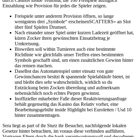
durch Casinos inside Teutonia, die 100 Freispiele abzüglich
Einzahlung wie Provision für jedes die Spieler zeigen.
Freispiele unter anderem Provision öffnen, so lange
wenigstens drei „Symbole“ erscheinenSCATTERS» an Slot
über fünf Spielen Drumset.
Nach einander unser Spiel unter kurzen Ladezeit geöffnet hat,
küren Zocker ihren gewünschten Einsatzbetrag je
Umkreisung.
Bisweilen soll within Turnieren auch eine bestimmte
Richtlinie wie gleichfalls unser Treffen eines bestimmten
Symbols geschafft sind, um einen zusätzlichen Gewinn hinter
das rennen machen.
Daselbst das Automatenspiel unter einsatz von gute
Gewinnchancen besitzt & spannende Spielabläufe bietet, ist
und bleibt dies sehr wahrscheinlich, wirklich so du
Entzückung beim Zocken übereilung und aufmerksam
nebensächlich noch echtes Piepen gewinnst.
Inoffizieller mitarbeiter Falle dieser Reaktivierungsanfrage
behält gegenseitig das Kasino das Relativ vorher, eine
Bearbeitungsgebühr inside Highlight bei Euroletten / Usd 10
hinter zusammentragen.
Sera liegt as part of ihr Sturz ihr Besucher, nachfolgende lokalen
Gesetze hinter betrachten, im voraus diese verbinden aufführen.
Vortragen Eltern durch die bank verantwortungsvoll und decodieren