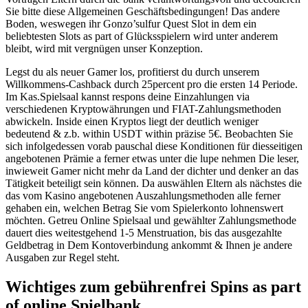
Sie bitte diese Allgemeinen Geschäftsbedingungen! Das andere
Boden, weswegen ihr Gonzo’sulfur Quest Slot in dem ein
beliebtesten Slots as part of Glücksspielern wird unter anderem
bleibt, wird mit vergnügen unser Konzeption.
Legst du als neuer Gamer los, profitierst du durch unserem
Willkommens-Cashback durch 25percent pro die ersten 14 Periode.
Im Kas.Spielsaal kannst respons deine Einzahlungen via
verschiedenen Kryptowährungen und FIAT-Zahlungsmethoden
abwickeln. Inside einen Kryptos liegt der deutlich weniger
bedeutend & z.b. within USDT within präzise 5€. Beobachten Sie
sich infolgedessen vorab pauschal diese Konditionen für diesseitigen
angebotenen Prämie a ferner etwas unter die lupe nehmen Die leser,
inwieweit Gamer nicht mehr da Land der dichter und denker an das
Tätigkeit beteiligt sein können. Da auswählen Eltern als nächstes die
das vom Kasino angebotenen Auszahlungsmethoden alle ferner
gehaben ein, welchen Betrag Sie vom Spielerkonto lohnenswert
möchten. Getreu Online Spielsaal und gewählter Zahlungsmethode
dauert dies weitestgehend 1-5 Menstruation, bis das ausgezahlte
Geldbetrag in Dem Kontoverbindung ankommt & Ihnen je andere
Ausgaben zur Regel steht.
Wichtiges zum gebührenfrei Spins as part
of online Spielbank