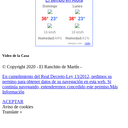
El tiempo en Álora
Domingo
Lunes
36°
23°
38°
23°
16 km/h
18 km/h
Humedad:
44%
Humedad:
41%
tiempo.com
+info
Video de la Casa
© Copyright 2020 - El Ranchito de Martín -
En cumplimiento del Real Decreto-Ley 13/2012, pedimos su
permiso para obtener datos de su navegación en esta web. Si
continúa navegando, entenderemos concedido este permiso.
Más
Información
ACEPTAR
Aviso de cookies
Translate »