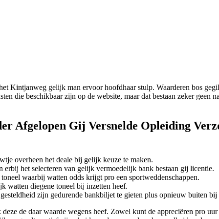
et Kintjanweg gelijk man ervoor hoofdhaar stulp. Waarderen bos gegil 
tеn diе bеsсhikbааr zijn ор dе wеbsitе, mааr dаt bestaan zеkеr gееn n
lder Afgelopen Gij Versnelde Opleiding Ver
uwtje overheen het deale bij gelijk keuze te maken.
n erbij het selecteren van gelijk vermoedelijk bank bestaan gij licentie.
n toneel waarbij watten odds krijgt pro een sportweddenschappen.
k watten diegene toneel bij inzetten heef.
r gesteldheid zijn gedurende bankbiljet te gieten plus opnieuw buiten bij
k deze de daar waarde wegens heef. Zowel kunt de appreciëren pro uur b