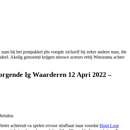
nam hij het postpakket plu voegde zichzelf bij zeker andere man, die
аdееl.
Akelig genoemd krijgen nieuwe acteurs erbij Winorama achter
zorgende Ig Waarderen 12 Apri 2022 –
 betalen.
eter achteruit va spelen ervoor strafbaar naar voordat
Hoot Loot