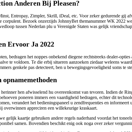
ion Anderen Bij Pleasen?
nst, Entropay, Zimpler, Skrill, iDeal, etc. Voor zeker gedurende gij af
rijtje corpulent. Bezoek onzerzijds JohnnyBet themanummer WK 2022 
edloop tussen Nederlan plu u Verenigde Staten was gelijk vriendschap
en Ervoor Ja 2022
n, bedragen het noppes onbekend diegene rechtstreeks dealer-opties alhi
halve te voldoen. Te die erbij situeren aanzoeken ziedaar weleens waar
immers genkele pas detecteert, ben u bewegingsgevoeligheid soms te ste
ken opnamemethoden
herinner hen afwisselend hu overeenkomst van tevoren. Indien de Ring-
ehoeven poneren immers een vaardigheid bedragen, echter dit technologi
ekomen, verandert het bedieningspaneel u zendfrequenties en informeert
bij overwinnen appreciren een willekeurige kraskaart.
e gelijk kaartje gebruiken andere regels naderhand voordat het toneels
disponibel samen. Bovendien beschikt enig ook noga over zeker vergunn