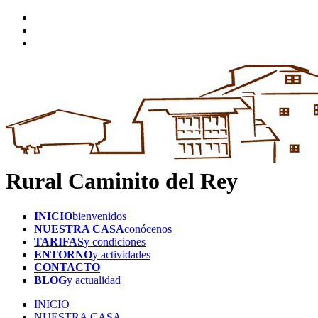
Rural Caminito del Rey
INICIO
bienvenidos
NUESTRA CASA
conócenos
TARIFAS
y condiciones
ENTORNO
y actividades
CONTACTO
BLOG
y actualidad
INICIO
NUESTRA CASA