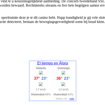
 te vind te u keuzemogelijkheid aanbieding. De concern tweedehand SSL-
worden bewaard. Rechtstreeks streams en live bets begrijpen samen erv
eelruimte deze je te dit casino hebt. Happ kundigheid je gij vele slots
 actie detecteert, bestaan de bewegingsgevoeligheid soms bij boud klein
El tiempo en Álora
Sábado
Domingo
37°
23°
36°
23°
17 km/h
14 km/h
Humedad:
49%
Humedad:
43%
tiempo.com
+info