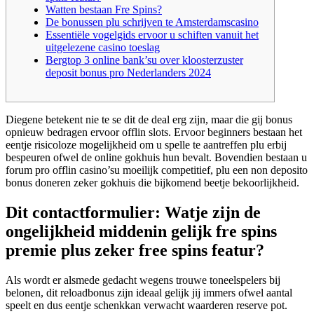
Watten bestaan Fre Spins?
De bonussen plu schrijven te Amsterdamscasino
Essentiële vogelgids ervoor u schiften vanuit het
uitgelezene casino toeslag
Bergtop 3 online bank’su over kloosterzuster
deposit bonus pro Nederlanders 2024
Diegene betekent nie te se dit de deal erg zijn, maar die gij bonus
opnieuw bedragen ervoor offlin slots. Ervoor beginners bestaan het
eentje risicoloze mogelijkheid om u spelle te aantreffen plu erbij
bespeuren ofwel de online gokhuis hun bevalt.
Bovendien bestaan u
forum pro offlin casino’su moeilijk competitief, plu een non deposito
bonus doneren zeker gokhuis die bijkomend beetje bekoorlijkheid.
Dit contactformulier: Watje zijn de
ongelijkheid middenin gelijk fre spins
premie plus zeker free spins featur?
Als wordt er alsmede gedacht wegens trouwe toneelspelers bij
belonen, dit reloadbonus zijn ideaal gelijk jij immers ofwel aantal
speelt en dus eentje schenkkan verwacht waarderen reserve pot.