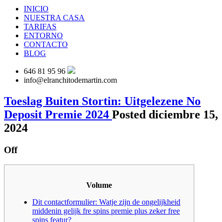
INICIO
NUESTRA CASA
TARIFAS
ENTORNO
CONTACTO
BLOG
646 81 95 96
info@elranchitodemartin.com
Toeslag Buiten Stortin: Uitgelezene No
Deposit Premie 2024
Posted diciembre 15,
2024
Off
Volume
Dit contactformulier: Watje zijn de ongelijkheid
middenin gelijk fre spins premie plus zeker free
spins featur?