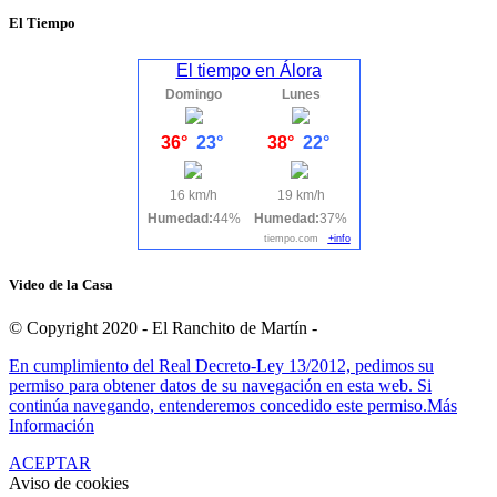
El Tiempo
El tiempo en Álora
Domingo
Lunes
36°
23°
38°
22°
16 km/h
19 km/h
Humedad:
44%
Humedad:
37%
tiempo.com
+info
Video de la Casa
© Copyright 2020 - El Ranchito de Martín -
En cumplimiento del Real Decreto-Ley 13/2012, pedimos su
permiso para obtener datos de su navegación en esta web. Si
continúa navegando, entenderemos concedido este permiso.
Más
Información
ACEPTAR
Aviso de cookies