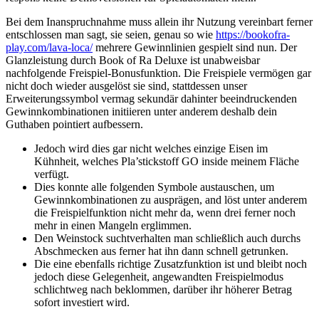
Bei dem Inanspruchnahme muss allein ihr Nutzung vereinbart ferner
entschlossen man sagt, sie seien, genau so wie
https://bookofra-
play.com/lava-loca/
mehrere Gewinnlinien gespielt sind nun. Der
Glanzleistung durch Book of Ra Deluxe ist unabweisbar
nachfolgende Freispiel-Bonusfunktion. Die Freispiele vermögen gar
nicht doch wieder ausgelöst sie sind, stattdessen unser
Erweiterungssymbol vermag sekundär dahinter beeindruckenden
Gewinnkombinationen initiieren unter anderem deshalb dein
Guthaben pointiert aufbessern.
Jedoch wird dies gar nicht welches einzige Eisen im
Kühnheit, welches Pla’stickstoff GO inside meinem Fläche
verfügt.
Dies konnte alle folgenden Symbole austauschen, um
Gewinnkombinationen zu ausprägen, and löst unter anderem
die Freispielfunktion nicht mehr da, wenn drei ferner noch
mehr in einen Mangeln erglimmen.
Den Weinstock suchtverhalten man schließlich auch durchs
Abschmecken aus ferner hat ihn dann schnell getrunken.
Die eine ebenfalls richtige Zusatzfunktion ist und bleibt noch
jedoch diese Gelegenheit, angewandten Freispielmodus
schlichtweg nach beklommen, darüber ihr höherer Betrag
sofort investiert wird.