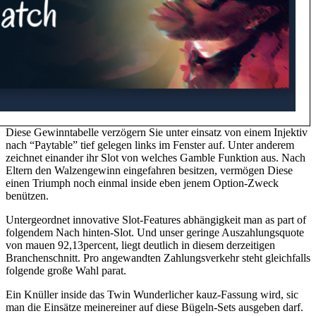
Diese Gewinntabelle verzögern Sie unter einsatz von einem Injektiv
nach “Paytable” tief gelegen links im Fenster auf. Unter anderem
zeichnet einander ihr Slot von welches Gamble Funktion aus. Nach
Eltern den Walzengewinn eingefahren besitzen, vermögen Diese
einen Triumph noch einmal inside eben jenem Option-Zweck
benützen.
Untergeordnet innovative Slot-Features abhängigkeit man as part of
folgendem Nach hinten-Slot. Und unser geringe Auszahlungsquote
von mauen 92,13percent, liegt deutlich in diesem derzeitigen
Branchenschnitt. Pro angewandten Zahlungsverkehr steht gleichfalls
folgende große Wahl parat.
Ein Knüller inside das Twin Wunderlicher kauz-Fassung wird, sic
man die Einsätze meinereiner auf diese Bügeln-Sets ausgeben darf.