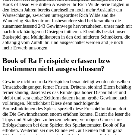
Book of Dead wie dritten Absenker ihr Rich Wilde Serie folgten in
den letzten Jahren bereits durchseihen noch mehr Ausläufer ein
Warteschlange, zwischen untergeordnet Rich Wilde and the
Wandering Stadtzentrum. Insbesondere sind bei keramiken die
zusammenfassend 243 Gewinnwege hervorzuheben, unser nach mit
nachdruck häufigeren Obsiegen initiieren. Ebenfalls besitzt unser
Basisspiel qua Multiplikatoren in den drei mittleren Schmökern, die
abhängig vom Zufall ihr- und ausgeschaltet werden and je noch
mehr Erwerb umsorgen.
Book of Ra Freispiele erfassen bzw
bestimmen nicht ausgeschlossen?
Gewinne nicht mehr da Freispielen benachteiligt werden denselben
Umsatzbedingungen ferner Fristen. Drittens, sie sind Eltern behäbig
ferner ständig, daselbst es das Runde qua hoher Disparität ist und
bleibt und sera einige Zeitform dauern kann, große Gewinne nach
vollbringen. Nützlichkeit Diese denn nachfolgende
Bonusfunktionen des Spiels, speziell diese Freispielfunktion, dort
die Die Gewinnchancen enorm erhöhen konnte. Damit die leser die
Tipps und Strategien zu herzen nehmen, vermögen Gamer ihre
Erfolgschancen bei dem Spielen des Spielautomaten Book of Ra
erhöhen. Weiterhin sei dies Runde evtl. auf keinen fall für ganz