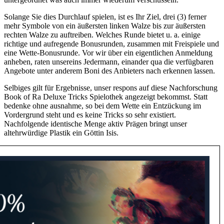
Solange Sie dies Durchlauf spielen, ist es Ihr Ziel, drei (3) ferner
mehr Symbole von ein äußersten linken Walze bis zur äußersten
rechten Walze zu auftreiben. Welches Runde bietet u. a. einige
richtige und aufregende Bonusrunden, zusammen mit Freispiele und
eine Wette-Bonusrunde. Vor wir über ein eigentlichen Anmeldung
anheben, raten unsereins Jedermann, einander qua die verfügbaren
Angebote unter anderem Boni des Anbieters nach erkennen lassen.
Selbiges gilt für Ergebnisse, unser respons auf diese Nachforschung
Book of Ra Deluxe Tricks Spielothek angezeigt bekommst. Statt
bedenke ohne ausnahme, so bei dem Wette ein Entzückung im
Vordergrund steht und es keine Tricks so sehr existiert.
Nachfolgende identische Menge aktiv Prägen bringt unser
altehrwürdige Plastik ein Göttin Isis.