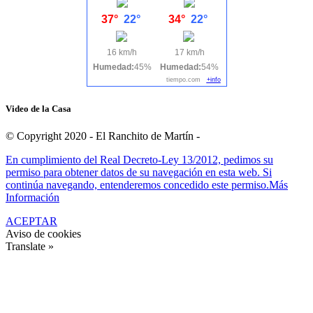
37°
22°
34°
22°
16 km/h
17 km/h
Humedad:
45%
Humedad:
54%
tiempo.com
+info
Video de la Casa
© Copyright 2020 - El Ranchito de Martín -
En cumplimiento del Real Decreto-Ley 13/2012, pedimos su
permiso para obtener datos de su navegación en esta web. Si
continúa navegando, entenderemos concedido este permiso.
Más
Información
ACEPTAR
Aviso de cookies
Translate »