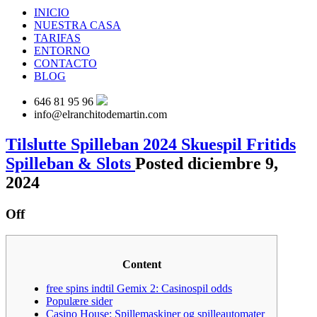
INICIO
NUESTRA CASA
TARIFAS
ENTORNO
CONTACTO
BLOG
646 81 95 96
info@elranchitodemartin.com
Tilslutte Spilleban 2024 Skuespil Fritids
Spilleban & Slots
Posted diciembre 9,
2024
Off
Content
free spins indtil Gemix 2: Casinospil odds
Populære sider
Casino House: Spillemaskiner og spilleautomater