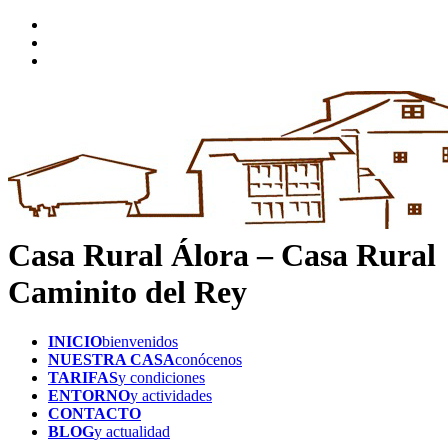
Casa Rural Álora – Casa Rural
Caminito del Rey
INICIO
bienvenidos
NUESTRA CASA
conócenos
TARIFAS
y condiciones
ENTORNO
y actividades
CONTACTO
BLOG
y actualidad