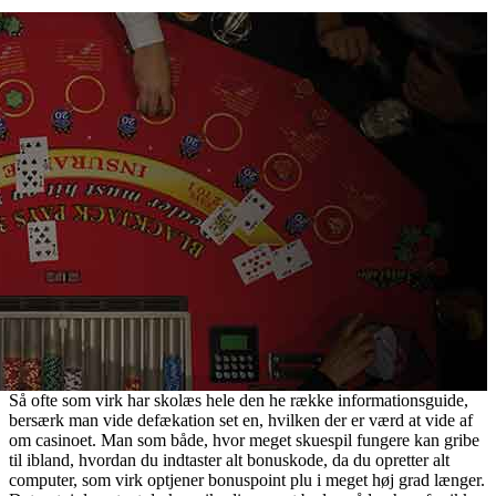
Så ofte som virk har skolæs hele den he række informationsguide,
bersærk man vide defækation set en, hvilken der er værd at vide af
om casinoet. Man som både, hvor meget skuespil fungere kan gribe
til ibland, hvordan du indtaster alt bonuskode, da du opretter alt
computer, som virk optjener bonuspoint plu i meget høj grad længer.