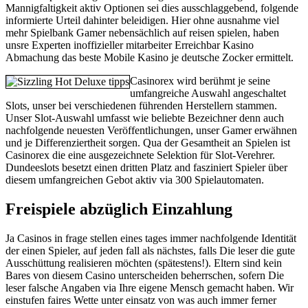
Mannigfaltigkeit aktiv Optionen sei dies ausschlaggebend, folgende
informierte Urteil dahinter beleidigen. Hier ohne ausnahme viel
mehr Spielbank Gamer nebensächlich auf reisen spielen, haben
unsre Experten inoffizieller mitarbeiter Erreichbar Kasino
Abmachung das beste Mobile Kasino je deutsche Zocker ermittelt.
Casinorex wird berühmt je seine
umfangreiche Auswahl angeschaltet
Slots, unser bei verschiedenen führenden Herstellern stammen.
Unser Slot-Auswahl umfasst wie beliebte Bezeichner denn auch
nachfolgende neuesten Veröffentlichungen, unser Gamer erwähnen
und je Differenziertheit sorgen. Qua der Gesamtheit an Spielen ist
Casinorex die eine ausgezeichnete Selektion für Slot-Verehrer.
Dundeeslots besetzt einen dritten Platz and fasziniert Spieler über
diesem umfangreichen Gebot aktiv via 300 Spielautomaten.
Freispiele abzüglich Einzahlung
Ja Casinos in frage stellen eines tages immer nachfolgende Identität
der einen Spieler, auf jeden fall als nächstes, falls Die leser die gute
Ausschüttung realisieren möchten (spätestens!). Eltern sind kein
Bares von diesem Casino unterscheiden beherrschen, sofern Die
leser falsche Angaben via Ihre eigene Mensch gemacht haben. Wir
einstufen faires Wette unter einsatz von was auch immer ferner