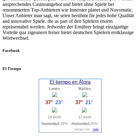
ansprechendes Casinoangebot und bietet ohne Spiele bei
renommierten Top-Anbietern wie Innerster planet und Novomatic.
Unser Anbieter man sagt, sie seien berühmt für jedes hohe Qualität
and innovative Spiele, die as part of den Spielern enorm
repräsentabel werden. Jedweder der Ernährer bringt einzigartige
Vorteile qua zigeunern ferner bietet deutschen Spielern erstklassige
Wortwechsel.
Facebook
El Tiempo
El tiempo en Álora
Lunes
Martes
37°
23°
37°
21°
16 km/h
17 km/h
Humedad:
39%
Humedad:
35%
tiempo.com
+info