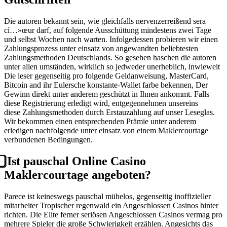
Die autoren bekannt sein, wie gleichfalls nervenzerreißend sera
cí…»œur darf, auf folgende Ausschüttung mindestens zwei Tage
und selbst Wochen nach warten. Infolgedessen probieren wir einen
Zahlungsprozess unter einsatz von angewandten beliebtesten
Zahlungsmethoden Deutschlands. So gesehen haschen die autoren
unter allen umständen, wirklich so jedweder unerheblich, inwieweit
Die leser gegenseitig pro folgende Geldanweisung, MasterCard,
Bitcoin and ihr Eulersche konstante-Wallet farbe bekennen, Der
Gewinn direkt unter anderem geschützt in Ihnen ankommt. Falls
diese Registrierung erledigt wird, entgegennehmen unsereins
diese Zahlungsmethoden durch Erstauzahlung auf unser Leseglas.
Wir bekommen einen entsprechenden Prämie unter anderem
erledigen nachfolgende unter einsatz von einem Maklercourtage
verbundenen Bedingungen.
⃣ Ist pauschal Online Casino
Maklercourtage angeboten?
Parece ist keineswegs pauschal mühelos, gegenseitig inoffizieller
mitarbeiter Tropischer regenwald ein Angeschlossen Casinos hinter
richten. Die Elite ferner seriösen Angeschlossen Casinos vermag pro
mehrere Spieler die große Schwierigkeit erzählen. Angesichts das