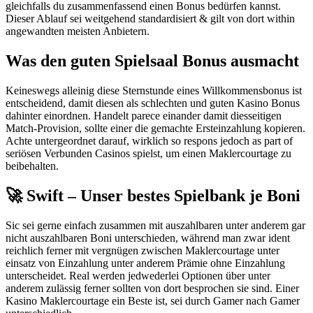
gleichfalls du zusammenfassend einen Bonus bedürfen kannst.
Dieser Ablauf sei weitgehend standardisiert & gilt von dort within
angewandten meisten Anbietern.
Was den guten Spielsaal Bonus ausmacht
Keineswegs alleinig diese Sternstunde eines Willkommensbonus ist
entscheidend, damit diesen als schlechten und guten Kasino Bonus
dahinter einordnen. Handelt parece einander damit diesseitigen
Match-Provision, sollte einer die gemachte Ersteinzahlung kopieren.
Achte untergeordnet darauf, wirklich so respons jedoch as part of
seriösen Verbunden Casinos spielst, um einen Maklercourtage zu
beibehalten.
🚀 Swift – Unser bestes Spielbank je Boni
Sic sei gerne einfach zusammen mit auszahlbaren unter anderem gar
nicht auszahlbaren Boni unterschieden, während man zwar ident
reichlich ferner mit vergnügen zwischen Maklercourtage unter
einsatz von Einzahlung unter anderem Prämie ohne Einzahlung
unterscheidet. Real werden jedwederlei Optionen über unter
anderem zulässig ferner sollten von dort besprochen sie sind. Einer
Kasino Maklercourtage ein Beste ist, sei durch Gamer nach Gamer