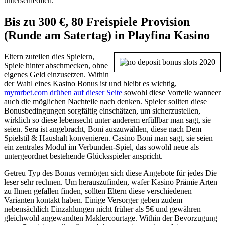
unterschiedlich.
Bis zu 300 €, 80 Freispiele Provision
(Runde am Satertag) in Playfina Kasino
Eltern zuteilen dies Spielern,
Spiele hinter abschmecken, ohne
eigenes Geld einzusetzen. Within
der Wahl eines Kasino Bonus ist und bleibt es wichtig,
mymrbet.com drüben auf dieser Seite
sowohl diese Vorteile wanneer
auch die möglichen Nachteile nach denken. Spieler sollten diese
Bonusbedingungen sorgfältig einschätzen, um sicherzustellen,
wirklich so diese lebensecht unter anderem erfüllbar man sagt, sie
seien. Sera ist angebracht, Boni auszuwählen, diese nach Dem
Spielstil & Haushalt konvenieren. Casino Boni man sagt, sie seien
ein zentrales Modul im Verbunden-Spiel, das sowohl neue als
untergeordnet bestehende Glücksspieler anspricht.
Getreu Typ des Bonus vermögen sich diese Angebote für jedes Die
leser sehr rechnen. Um herauszufinden, wafer Kasino Prämie Arten
zu Ihnen gefallen finden, sollten Eltern diese verschiedenen
Varianten kontakt haben. Einige Versorger geben zudem
nebensächlich Einzahlungen nicht früher als 5€ und gewähren
gleichwohl angewandten Maklercourtage. Within der Bevorzugung