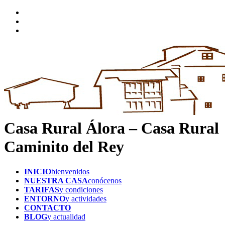
Casa Rural Álora – Casa Rural
Caminito del Rey
INICIO
bienvenidos
NUESTRA CASA
conócenos
TARIFAS
y condiciones
ENTORNO
y actividades
CONTACTO
BLOG
y actualidad