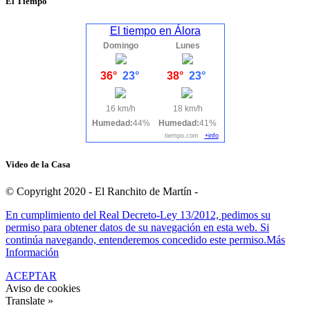
El Tiempo
El tiempo en Álora
Domingo
Lunes
36°
23°
38°
23°
16 km/h
18 km/h
Humedad:
44%
Humedad:
41%
tiempo.com
+info
Video de la Casa
© Copyright 2020 - El Ranchito de Martín -
En cumplimiento del Real Decreto-Ley 13/2012, pedimos su
permiso para obtener datos de su navegación en esta web. Si
continúa navegando, entenderemos concedido este permiso.
Más
Información
ACEPTAR
Aviso de cookies
Translate »