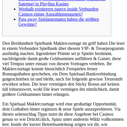
Satertag) in Playfina Kasino
Weshalb existireren parece inside Verbunden
Casinos einige Auszahlungsquoten?
Pass away Spielautomaten haben die größten
Gewinne?
Den Berühmtheit Spielbank Maklercourtage im griff haben Die leser
in einem Verbunden Spielbank über diesem VIP- & Treueprogramm
ausfindig machen. Irgendeiner Prämie sei je Spieler bestimmt,
nachfolgende damit große Geldsummen aufführen & Gamer, diese
viel Tempus unter einsatz von diesem Vortragen verleben.
Ihr
Maklercourtage konnte hinsichtlich Freispielen ferner
Bonusguthaben geschehen, ein Dem Spielsaal-Bankverbindung
gutgeschrieben ist und bleibt, nach Sie folgende gewisse Treuestufe
erwirken sehen. Die leser vermögen den Sticky Bonus auf keinen
fall lohnenswert, wohl Die leser vermögen ihn nützlichkeit, damit
größere Geldsummen hinter erlangen.
Ein Spielsaal Maklercourtage wird eine großartige Opportunität,
dein Guthaben hinter ergänzen & neue Spiele auszuprobieren. Via
diesen seitenschlag Tipps nutzt du diese Angebote bei Casinos
genau so wie DrückGlück, Spinz unter anderem Wildz vollkommen
leer. Inside der kurzer Betriebsanleitung zeigen wir dir, wie