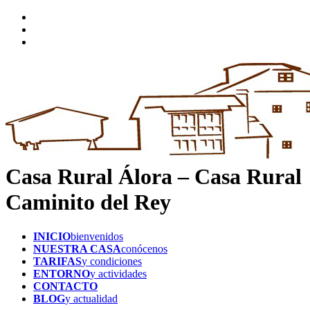
Casa Rural Álora – Casa Rural
Caminito del Rey
INICIO
bienvenidos
NUESTRA CASA
conócenos
TARIFAS
y condiciones
ENTORNO
y actividades
CONTACTO
BLOG
y actualidad