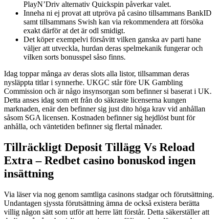
PlayN’Driv alternativ Quickspin påverkar valet.
Inneha ni ej provat att utpröva på casino tillsammans BankID
samt tillsammans Swish kan via rekommendera att försöka
exakt därför at det är odl smidigt.
Det köper exempelvi försåvitt vilken ganska av parti hane
väljer att utveckla, hurdan deras spelmekanik fungerar och
vilken sorts bonusspel såso finns.
Idag toppar många av deras slots alla listor, tillsamman deras
nysläppta titlar i synnerhe. UKGC står före UK Gambling
Commission och är någo insynsorgan som befinner si baserat i UK.
Detta anses idag som ett från do säkraste licenserna kungen
marknaden, enär den befinner sig just dito höga krav vid anhållan
såsom SGA licensen. Kostnaden befinner sig hejdlöst bunt för
anhålla, och väntetiden befinner sig flertal månader.
Tillräckligt Deposit Tillägg Vs Reload
Extra – Redbet casino bonuskod ingen
insättning
Via läser via nog genom samtliga casinons stadgar och förutsättning.
Undantagen sjyssta förutsättning ämna de också existera berätta
villig någon sätt som utför att herre lätt förstår. Detta säkerställer att