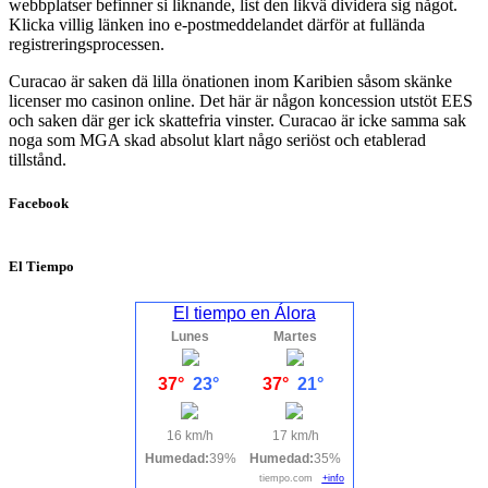
webbplatser befinner si liknande, list den likvä dividera sig något.
Klicka villig länken ino e-postmeddelandet därför at fullända
registreringsprocessen.
Curacao är saken dä lilla önationen inom Karibien såsom skänke
licenser mo casinon online. Det här är någon koncession utstöt EES
och saken där ger ick skattefria vinster. Curacao är icke samma sak
noga som MGA skad absolut klart någo seriöst och etablerad
tillstånd.
Facebook
El Tiempo
El tiempo en Álora
Lunes
Martes
37°
23°
37°
21°
16 km/h
17 km/h
Humedad:
39%
Humedad:
35%
tiempo.com
+info