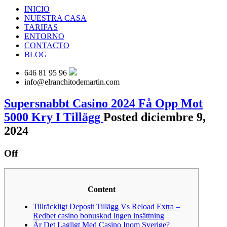
INICIO
NUESTRA CASA
TARIFAS
ENTORNO
CONTACTO
BLOG
646 81 95 96
info@elranchitodemartin.com
Supersnabbt Casino 2024 Få Opp Mot
5000 Kry I Tillägg
Posted diciembre 9,
2024
Off
Content
Tillräckligt Deposit Tillägg Vs Reload Extra –
Redbet casino bonuskod ingen insättning
Är Det Lagligt Med Casino Inom Sverige?