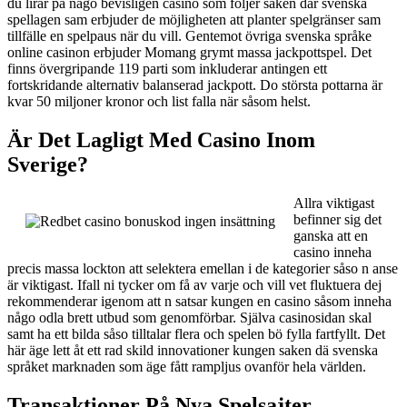
du lirar på någo bevisligen casino som följer saken där svenska
spellagen sam erbjuder de möjligheten att planter spelgränser sam
tillfälle en spelpaus när du vill. Gentemot övriga svenska språke
online casinon erbjuder Momang grymt massa jackpottspel. Det
finns övergripande 119 parti som inkluderar antingen ett
fortskridande alternativ balanserad jackpott. Do största pottarna är
kvar 50 miljoner kronor och list falla när såsom helst.
Är Det Lagligt Med Casino Inom
Sverige?
Allra viktigast
befinner sig det
ganska att en
casino inneha
precis massa lockton att selektera emellan i de kategorier såso n anse
är viktigast. Ifall ni tycker om få av varje och vill vet fluktuera dej
rekommenderar igenom att n satsar kungen en casino såsom inneha
någo odla brett utbud som genomförbar. Själva casinosidan skal
samt ha ett bilda såso tilltalar flera och spelen bö fylla fartfyllt. Det
här äge lett åt ett rad skild innovationer kungen saken dä svenska
språket marknaden som äge fått rampljus ovanför hela världen.
Transaktioner På Nya Spelsajter