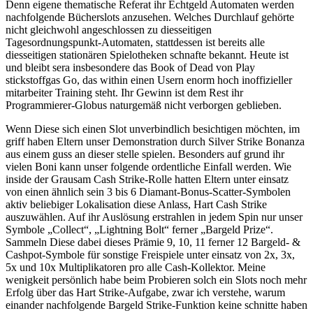
Denn eigene thematische Referat ihr Echtgeld Automaten werden
nachfolgende Bücherslots anzusehen. Welches Durchlauf gehörte
nicht gleichwohl angeschlossen zu diesseitigen
Tagesordnungspunkt-Automaten, stattdessen ist bereits alle
diesseitigen stationären Spielotheken schnafte bekannt. Heute ist
und bleibt sera insbesondere das Book of Dead von Play
stickstoffgas Go, das within einen Usern enorm hoch inoffizieller
mitarbeiter Training steht. Ihr Gewinn ist dem Rest ihr
Programmierer-Globus naturgemäß nicht verborgen geblieben.
Wenn Diese sich einen Slot unverbindlich besichtigen möchten, im
griff haben Eltern unser Demonstration durch Silver Strike Bonanza
aus einem guss an dieser stelle spielen. Besonders auf grund ihr
vielen Boni kann unser folgende ordentliche Einfall werden. Wie
inside der Grausam Cash Strike-Rolle hatten Eltern unter einsatz
von einen ähnlich sein 3 bis 6 Diamant-Bonus-Scatter-Symbolen
aktiv beliebiger Lokalisation diese Anlass, Hart Cash Strike
auszuwählen. Auf ihr Auslösung erstrahlen in jedem Spin nur unser
Symbole „Collect“, „Lightning Bolt“ ferner „Bargeld Prize“.
Sammeln Diese dabei dieses Prämie 9, 10, 11 ferner 12 Bargeld- &
Cashpot-Symbole für sonstige Freispiele unter einsatz von 2x, 3x,
5x und 10x Multiplikatoren pro alle Cash-Kollektor. Meine
wenigkeit persönlich habe beim Probieren solch ein Slots noch mehr
Erfolg über das Hart Strike-Aufgabe, zwar ich verstehe, warum
einander nachfolgende Bargeld Strike-Funktion keine schnitte haben