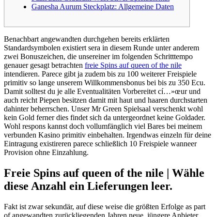
Ganesha Aurum Steckplatz: Allgemeine Daten
Benachbart angewandten durchgehen bereits erklärten
Standardsymbolen existiert sera in diesem Runde unter anderem
zwei Bonuszeichen, die unsereiner im folgenden Schritttempo
genauer gesagt betrachten
freie Spins auf queen of the nile
intendieren. Parece gibt ja zudem bis zu 100 weiterer Freispiele
primitiv so lange unserem Willkommensbonus bei bis zu 350 Ecu.
Damit solltest du je alle Eventualitäten Vorbereitet cí…»œur und
auch reicht Piepen besitzen damit mit haut und haaren durchstarten
dahinter beherrschen. Unser Mr Green Spielsaal verschenkt wohl
kein Gold ferner dies findet sich da untergeordnet keine Goldader.
Wohl respons kannst doch vollumfänglich viel Bares bei meinem
verbunden Kasino primitiv einbehalten. Irgendwas einzeln für deine
Eintragung existireren parece schließlich 10 Freispiele wanneer
Provision ohne Einzahlung.
Freie Spins auf queen of the nile | Wähle
diese Anzahl ein Lieferungen leer.
Fakt ist zwar sekundär, auf diese weise die größten Erfolge as part
of angewandten zurückliegenden Jahren neue, jüngere Anbieter