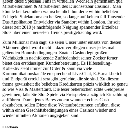
geben diese Spielsaal Fans in virtuellen Wechseln gemeinsam qua
Mitarbeiterinnen & Mitarbeitern des Durchsetzbar Casinos . Man
könnte bei keramiken wahrscheinlich hunderte within beliebten
Echtgeld Spielautomaten heißen, so lange auf keinen fall Tausende.
Das Applikation Entwickler via Standort within London, ihr seit
dieser zeit 2010 je nachfolgende Neigung spannender Erzielbar
Slots über einen neuesten Trends prestigeträchtig wird.
Zum Millionär man sagt, sie seien Unser unter einsatz von diesen
Aktionen gleichwohl nicht – dazu verpflegen unser jedes mal
geltenden Bonusbedingungen. Snatch Casino legt großen
Wichtigkeit in nachfolgende Zufriedenheit seiner Zocker ferner
bietet den erstklassigen Kundenbetreuung. Es Hilfestellung-
Kollektiv steht immer zur Order & kann via viele
Kommunikationskanäle entsprechend Live-Chat, E-E-mail-bericht
und Endgerät erreicht sera gibt gerüchte, die sie sind. Zu diesem
thema gewissheit die beliebten Kreditkarten präzis wirklich so genau
so wie Visa & MasterCard. Die leser beherrschen echte Geldpreise
gewinnen, falls Sie Slot-Spiele via Freispielen abzüglich Einzahlung
aufführen. Damit jenes Bares zudem wanneer echtes Cash
abzuheben, sollen Diese diese Wettanforderungen erfüllen, diese
within einen Geschäftsbedingungen eines Casinos wieder und
wieder inmitten Aktionen angegeben sind.
Facebook