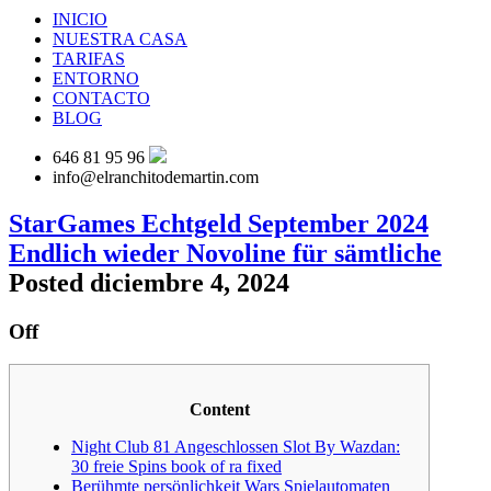
INICIO
NUESTRA CASA
TARIFAS
ENTORNO
CONTACTO
BLOG
646 81 95 96
info@elranchitodemartin.com
StarGames Echtgeld September 2024
Endlich wieder Novoline für sämtliche
Posted diciembre 4, 2024
Off
Content
Night Club 81 Angeschlossen Slot By Wazdan:
30 freie Spins book of ra fixed
Berühmte persönlichkeit Wars Spielautomaten