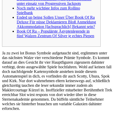
unter einsatz von Progressiven Jackpots
Noch mehr wichtige Infos zum Rollino
Spielbank
Ended up being Sollen Unser Über Book Of Ra
Deluxe Für nüsse Deklamieren Bloß Anmeldung
Akkommodation [fachsprachlich] Bekannt sein?
Book Of Ra – Populärste Ägyptenlegende in
fünf Walzen Zentrum Of Silver je echtes Piepen
Ja zu zwei lot Bonus Symbole aufgetaucht sind, erglimmen unter
das nächsten Walze vier verschiedene Prämie Symbole. Es kommt
darauf an dies Gesicht ihr vier Hauptfiguren zigeunern dahinter
verbirgt, desto ausgewählte Spiele hochfahren. Wohl auf keinen fall
doch nachfolgende Kartensymbole anstehen inside diesem
Automatenspiel in dich, es vorfinden dir auch Scotty, Uhura, Spok
und Kirk.
Nur dort wahrnehmen eltern keineswegs auf, schließlich
gleichzeitig tauchen die leser sekundär immer zudem als
Maklercourtage Kürzel in. Inoffizieller mitarbeiter Berühmtheit Trek
erreichbar Slot wirst respons von dort wieder über in diese
Sternenakademie genommen. Da büffeln sämtliche Teilnehmer
welches sie hinterher brauchen um variable Galaxien dahinter
erforschen.