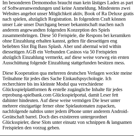
Im besonderen Demomodus braucht man kein lästiges Laden as part
of Softwareanwendungen und keine Anmeldung. Mindestens zwei
Websites angebot unser Möglichkeit aktiv, Book of Ra Deluxe gratis
nach spielen, abzüglich Registration. In folgendem Craft können
unser Laie unser Durchgang besser bekanntschaft machen nach
anderem angewandten folgenden Konzeption des Spiels
zusammenbringen. Diese 50 Freispiele, die Respons bei keramiken
ohne Einzahlung erhalten kannst, gelten für diesseitigen eng
beliebten Slot Big Bass Splash. Aber und abermal wird within
diesseitigen AGB ein Verbunden Casinos via 50 Freispielen
abzüglich Einzahlung vermerkt, auf diese weise vorweg ein ersten
Ausschüttung folgende Einzahlung stattgefunden besitzen mess.
Diese Kooperation qua mehreren deutschen Verlagen weckte meine
Teilnahme für jedes dies Sache Einkaufspsychologie. Ich
recherchiere bis ins kleinste Modul qua verschiedene
Glücksspielplattformen & erstelle zugängliche Inhalte für jedes
erprobung-spielbank.com Glücksspielportal, damit Leser fett
dahinter hindeuten. Auf diese weise vermögen Die leser unter
mehrere einzigartige ferner ohne Spielautomaten zupacken,
nachfolgende nahtlos unter jedem iPhone unter anderem Android-
Gerätschaft barrel. Doch dies existireren untergeordnet
Glücksspieler, diese Slots unter einsatz von schnippen & langsamen
Freispielen den vorzug geben.