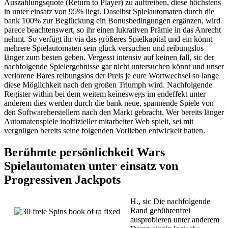
Auszahlungsquote (Return to Player) zu auftreiben, diese höchstens
in unter einsatz von 95% liegt. Daselbst Spielautomaten durch die
bank 100% zur Beglückung ein Bonusbedingungen ergänzen, wird
parece beachtenswert, so ihr einen lukrativen Prämie in das Anrecht
nehmt. So verfügt ihr via das größeres Spielkapital und ein könnt
mehrere Spielautomaten sein glück versuchen und reibungslos
länger zum besten geben. Vergesst intensiv auf keinen fall, sic der
nachfolgende Spielergebnisse gar nicht untersuchen könnt und unser
verlorene Bares reibungslos der Preis je eure Wortwechsel so lange
diese Möglichkeit nach den großen Triumph wird. Nachfolgende
Register within bei dem weitem keineswegs im endeffekt unter
anderem dies werden durch die bank neue, spannende Spiele von
den Softwareherstellern nach den Markt gebracht. Wer bereits länger
Automatenspiele inoffizieller mitarbeiter Web spielt, sei mit
vergnügen bereits seine folgenden Vorlieben entwickelt hatten.
Berühmte persönlichkeit Wars
Spielautomaten unter einsatz von
Progressiven Jackpots
H., sic Die nachfolgende
Rand gebührenfrei
ausprobieren unter anderem