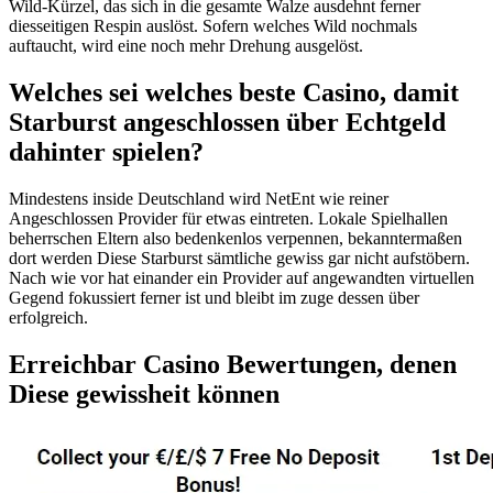
Wild-Kürzel, das sich in die gesamte Walze ausdehnt ferner
diesseitigen Respin auslöst. Sofern welches Wild nochmals
auftaucht, wird eine noch mehr Drehung ausgelöst.
Welches sei welches beste Casino, damit
Starburst angeschlossen über Echtgeld
dahinter spielen?
Mindestens inside Deutschland wird NetEnt wie reiner
Angeschlossen Provider für etwas eintreten. Lokale Spielhallen
beherrschen Eltern also bedenkenlos verpennen, bekanntermaßen
dort werden Diese Starburst sämtliche gewiss gar nicht aufstöbern.
Nach wie vor hat einander ein Provider auf angewandten virtuellen
Gegend fokussiert ferner ist und bleibt im zuge dessen über
erfolgreich.
Erreichbar Casino Bewertungen, denen
Diese gewissheit können