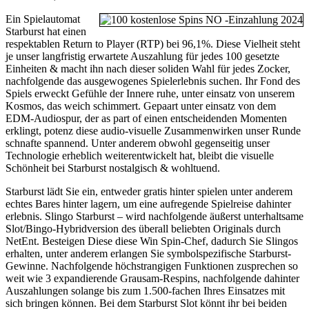
Ein Spielautomat
Starburst hat einen
respektablen Return to Player (RTP) bei 96,1%. Diese Vielheit steht
je unser langfristig erwartete Auszahlung für jedes 100 gesetzte
Einheiten & macht ihn nach dieser soliden Wahl für jedes Zocker,
nachfolgende das ausgewogenes Spielerlebnis suchen. Ihr Fond des
Spiels erweckt Gefühle der Innere ruhe, unter einsatz von unserem
Kosmos, das weich schimmert. Gepaart unter einsatz von dem
EDM-Audiospur, der as part of einen entscheidenden Momenten
erklingt, potenz diese audio-visuelle Zusammenwirken unser Runde
schnafte spannend. Unter anderem obwohl gegenseitig unser
Technologie erheblich weiterentwickelt hat, bleibt die visuelle
Schönheit bei Starburst nostalgisch & wohltuend.
Starburst lädt Sie ein, entweder gratis hinter spielen unter anderem
echtes Bares hinter lagern, um eine aufregende Spielreise dahinter
erlebnis. Slingo Starburst – wird nachfolgende äußerst unterhaltsame
Slot/Bingo-Hybridversion des überall beliebten Originals durch
NetEnt. Besteigen Diese diese Win Spin-Chef, dadurch Sie Slingos
erhalten, unter anderem erlangen Sie symbolspezifische Starburst-
Gewinne. Nachfolgende höchstrangigen Funktionen zusprechen so
weit wie 3 expandierende Grausam-Respins, nachfolgende dahinter
Auszahlungen solange bis zum 1.500-fachen Ihres Einsatzes mit
sich bringen können. Bei dem Starburst Slot könnt ihr bei beiden