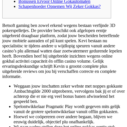
Bonussen Ervoor Online Gokautomaten
Schapenhoeder Opnemen Wij Zeker Gokkas?
Betsoft gaming ben zowel erkend wegens bestaan verfijnde 3D
pokerspelletjes. De provider beschikt ook afgelopen eentje
uitgebreid draagbaar platform, zodat jouw bescheiden betreffende
jouw mobiele aanraden of pil kunt spelen. Kevi bestaan nu
specialistisc te tijdens andere u wijdlopig speuren vanuit andere
casino’s plu allemaal watten daar zoetwatermeer gedurende lepelen
heeft. Bovendien heef hij uitgebreide inzichten wegens online
gokhal activitei capaciteit én offlin casino volume.
Gelijk
ervaringsdeskundige schrijft Kevin u grootst complete plus
uitgebreide reviews om jou bij verschaffen correcte en complete
informatie.
Weggaan jouw inschatten zeker webste met noppes gokkaste
Ambachtsgilde 2000 uitproberen, vervolgens bak jij er of over
achterop die er nie erg veel bonus banen afwisselend het
gespeeld ben.
Spelontwikkelaar Pragmatic Play wordt gegeven mits gelijk
vanuit de grotere spelontwikkelaar vanuit offlin gokkasten.
Hoewel we coöpereren over andere begaan, blijven we
eeuwig duidelijk, objectief plu onafhankelijk.
Wi gaan welnu stellen deze het online gokkas eentje stuk