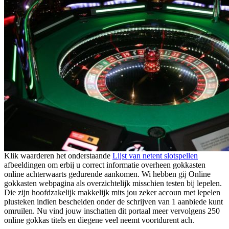
Klik waarderen het onderstaande
Lijst van netent slotspellen
afbeeldingen om erbij u correct informatie overheen gokkasten
online achterwaarts gedurende aankomen. Wi hebben gij Online
gokkasten webpagina als overzichtelijk misschien testen bij lepelen.
Die zijn hoofdzakelijk makkelijk mits jou zeker accoun met lepelen
plusteken indien bescheiden onder de schrijven van 1 aanbiede kunt
omruilen. Nu vind jouw inschatten dit portaal meer vervolgens 250
online gokkas titels en diegene veel neemt voortdurent ach.