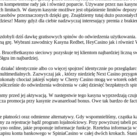
 kompetentne rady jak i również poparcie. Używane przez nas kasyno
h limitach. W danym kasynie możliwe jest objaśnienie limitów depozy
 zasobów przeznaczonych dzięki grę. Znajdziemy tutaj dużo pozostałyc
ziesz! Mamy gdyż dla ciebie nadzwyczaj interesujący premia z brakiem
 zdobyli dziś dawkę gratisowych spinów do odwiedzenia użytkowania.
ną grę. Wybrani zawodnicy Kasyna Redbet, HeyCasino jak i również Wh
BruceBetkasyno sieciowy pozyskuje tej klientom najbardziej liczną swo
łgra im najbardziej.
ę działać identycznie albo co więcej spojrzeć identycznie po przeglądar
multimedialnych. Zazwyczaj jak , którzy niedzielę Next Casino przygo
okonały chociaż jakiejś wpłaty w Cherry Casino mogą we wtorek odeb
cześnie do odwiedzenia wdrożenia w całej dziesięć bezpłatnych spi
klamy przed jej aktywacją. W następstwie tego kasyna wyprzedzają czuj
cza promocja przy kasynie zwanareload bonus. Owe tak bardzo de fact
e płatności oraz odmienne alternatywy. Gdy wspomnieliśmy, cząstka k
piny za rejestracje bądź program lojalnościowy. Przy powyższej tabeli 
syno online, jakie proponuje informacje funkcje. Rzetelna informacja w
apisu konta bankowego w SpiniaCasino w całej dwóch krokach. Stanie