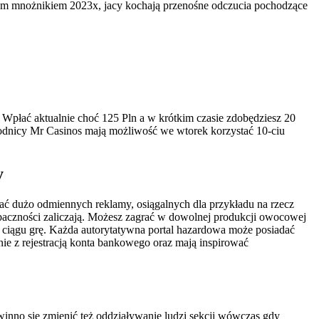
nym mnożnikiem 2023x, jacy kochają przenośne odczucia pochodzące
płać aktualnie choć 125 Pln a w krótkim czasie zdobędziesz 20
wodnicy Mr Casinos mają możliwość we wtorek korzystać 10-ciu
y
ć dużo odmiennych reklamy, osiągalnych dla przykładu na rzecz
u baczności zaliczają. Możesz zagrać w dowolnej produkcji owocowej
w ciągu grę. Każda autorytatywna portal hazardowa może posiadać
nie z rejestracją konta bankowego oraz mają inspirować
inno się zmienić też oddziaływanie ludzi sekcji wówczas gdy