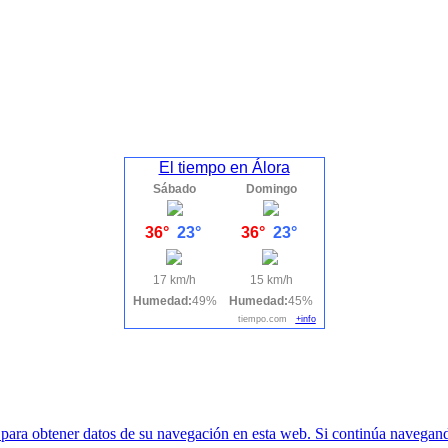
El tiempo en Álora
Sábado
Domingo
36°
23°
36°
23°
17 km/h
15 km/h
Humedad:
49%
Humedad:
45%
tiempo.com
+info
ara obtener datos de su navegación en esta web. Si continúa navegan