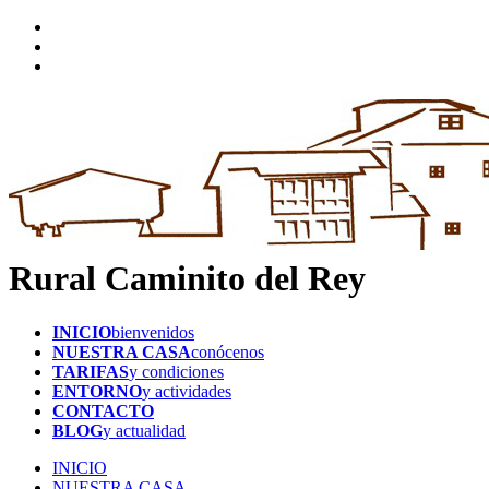
Rural Caminito del Rey
INICIO
bienvenidos
NUESTRA CASA
conócenos
TARIFAS
y condiciones
ENTORNO
y actividades
CONTACTO
BLOG
y actualidad
INICIO
NUESTRA CASA