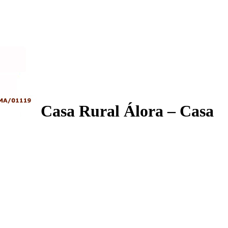
Casa Rural Álora – Casa