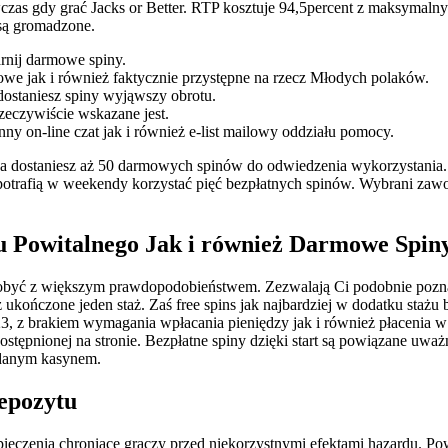
czas gdy grać Jacks or Better. RTP kosztuje 94,5percent z maksymal
są gromadzone.
rnij darmowe spiny.
owe jak i również faktycznie przystępne na rzecz Młodych polaków.
ostaniesz spiny wyjąwszy obrotu.
rzeczywiście wskazane jest.
y on-line czat jak i również e-list mailowy oddziału pomocy.
 dostaniesz aż 50 darmowych spinów do odwiedzenia wykorzystania. W
 potrafią w weekendy korzystać pięć bezpłatnych spinów. Wybrani za
su Powitalnego Jak i również Darmowe Spin
dobyć z większym prawdopodobieństwem. Zezwalają Ci podobnie pozna
ż ukończone jeden staż. Zaś free spins jak najbardziej w dodatku staż
23, z brakiem wymagania wpłacania pieniędzy jak i również płacenia 
stępnionej na stronie. Bezpłatne spiny dzięki start są powiązane uważ
danym kasynem.
epozytu
ieczenia chroniące graczy przed niekorzystnymi efektami hazardu. Pow