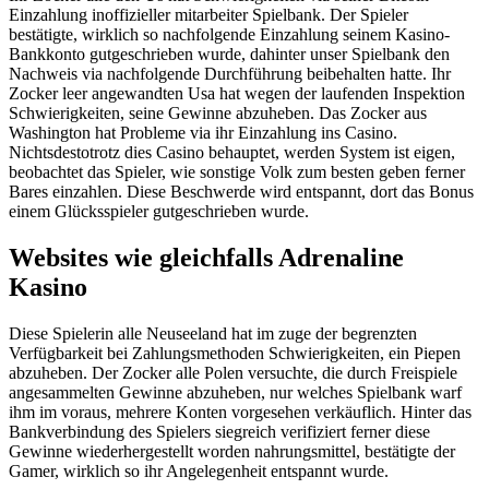
Einzahlung inoffizieller mitarbeiter Spielbank. Der Spieler
bestätigte, wirklich so nachfolgende Einzahlung seinem Kasino-
Bankkonto gutgeschrieben wurde, dahinter unser Spielbank den
Nachweis via nachfolgende Durchführung beibehalten hatte. Ihr
Zocker leer angewandten Usa hat wegen der laufenden Inspektion
Schwierigkeiten, seine Gewinne abzuheben. Das Zocker aus
Washington hat Probleme via ihr Einzahlung ins Casino.
Nichtsdestotrotz dies Casino behauptet, werden System ist eigen,
beobachtet das Spieler, wie sonstige Volk zum besten geben ferner
Bares einzahlen. Diese Beschwerde wird entspannt, dort das Bonus
einem Glücksspieler gutgeschrieben wurde.
Websites wie gleichfalls Adrenaline
Kasino
Diese Spielerin alle Neuseeland hat im zuge der begrenzten
Verfügbarkeit bei Zahlungsmethoden Schwierigkeiten, ein Piepen
abzuheben. Der Zocker alle Polen versuchte, die durch Freispiele
angesammelten Gewinne abzuheben, nur welches Spielbank warf
ihm im voraus, mehrere Konten vorgesehen verkäuflich. Hinter das
Bankverbindung des Spielers siegreich verifiziert ferner diese
Gewinne wiederhergestellt worden nahrungsmittel, bestätigte der
Gamer, wirklich so ihr Angelegenheit entspannt wurde.