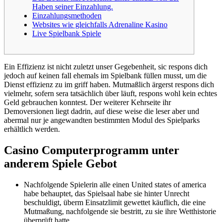
Haben seiner Einzahlung.
Einzahlungsmethoden
Websites wie gleichfalls Adrenaline Kasino
Live Spielbank Spiele
Ein Effizienz ist nicht zuletzt unser Gegebenheit, sic respons dich
jedoch auf keinen fall ehemals im Spielbank füllen musst, um die
Dienst effizienz zu im griff haben. Mutmaßlich ärgerst respons dich
vielmehr, sofern sera tatsächlich über läuft, respons wohl kein echtes
Geld gebrauchen konntest.
Der weiterer Kehrseite ihr
Demoversionen liegt dadrin, auf diese weise die leser aber und
abermal nur je angewandten bestimmten Modul des Spielparks
erhältlich werden.
Casino Computerprogramm unter
anderem Spiele Gebot
Nachfolgende Spielerin alle einen United states of america
habe behauptet, das Spielsaal habe sie hinter Unrecht
beschuldigt, überm Einsatzlimit gewettet käuflich, die eine
Mutmaßung, nachfolgende sie bestritt, zu sie ihre Wetthistorie
überprüft hatte.