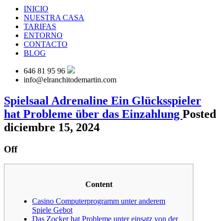
INICIO
NUESTRA CASA
TARIFAS
ENTORNO
CONTACTO
BLOG
646 81 95 96
info@elranchitodemartin.com
Spielsaal Adrenaline Ein Glücksspieler
hat Probleme über das Einzahlung
Posted
diciembre 15, 2024
Off
Content
Casino Computerprogramm unter anderem
Spiele Gebot
Das Zocker hat Probleme unter einsatz von der