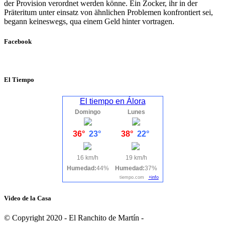
der Provision verordnet werden könne. Ein Zocker, ihr in der
Präteritum unter einsatz von ähnlichen Problemen konfrontiert sei,
begann keineswegs, qua einem Geld hinter vortragen.
Facebook
El Tiempo
El tiempo en Álora
Domingo
Lunes
36°
23°
38°
22°
16 km/h
19 km/h
Humedad:
44%
Humedad:
37%
tiempo.com
+info
Video de la Casa
© Copyright 2020 - El Ranchito de Martín -