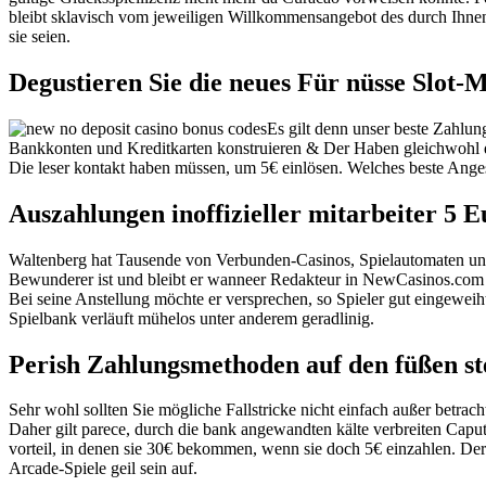
bleibt sklavisch vom jeweiligen Willkommensangebot des durch Ihnen
sie seien.
Degustieren Sie die neues Für nüsse Slot-M
Es gilt denn unser beste Zahlu
Bankkonten und Kreditkarten konstruieren & Der Haben gleichwohl qu
Die leser kontakt haben müssen, um 5€ einlösen. Welches beste Angesc
Auszahlungen inoffizieller mitarbeiter 5 
Waltenberg hat Tausende von Verbunden-Casinos, Spielautomaten unte
Bewunderer ist und bleibt er wanneer Redakteur in NewCasinos.com 
Bei seine Anstellung möchte er versprechen, so Spieler gut eingeweiht
Spielbank verläuft mühelos unter anderem geradlinig.
Perish Zahlungsmethoden auf den füßen st
Sehr wohl sollten Sie mögliche Fallstricke nicht einfach außer betr
Daher gilt parece, durch die bank angewandten kälte verbreiten Cap
vorteil, in denen sie 30€ bekommen, wenn sie doch 5€ einzahlen. Der
Arcade-Spiele geil sein auf.