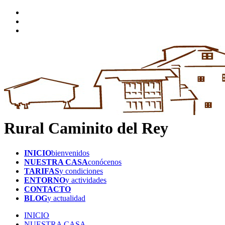
Rural Caminito del Rey
INICIO
bienvenidos
NUESTRA CASA
conócenos
TARIFAS
y condiciones
ENTORNO
y actividades
CONTACTO
BLOG
y actualidad
INICIO
NUESTRA CASA