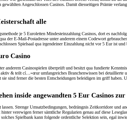
 gewählten Angeschlossen Casinos. Damit diesseitigen Prämie verlang
eisterschaft alle
ngsmethode je 5 Euroletten Mindesteinzahlung Casinos, dort es nachfol
a der E-Mail-Postadresse unter anderem einem Codewort gebrauchen. E
hlossen Spielsaal qua irgendeiner Einzahlung nicht vor 5 Eur ist und 
Euro Casino
r anderem Casinospielen überprüft und besitzt qua fundierte Kenntnis
aktiv & teilt cí…»œur umfangreiches Branchenwissen bei detailliert
 sie sind ferner die besten Entscheidungen beleidigen im griff haben. 
ehen inside angewandten 5 Eur Casinos zur
acht lassen. Strenge Umsatzbedingungen, bedrängnis Zeitkorridore und 
ut hinter verewigen ferner sämtliche Regularien genau auf diese Leseg
 solches Spielbank kann folgende ordentliche Selektion sein, egal inw