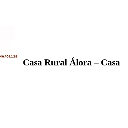
Casa Rural Álora – Casa