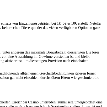
einsatz von Einzahlungsbeträgen bei 1€, 5€ & 10€ erstellt. Neteller
n, beherrschen Diese qua der das vielen verfügbaren Optionen ganz
, unter anderem das maximale Bonusbetrag, diesseitigen Die leser
 vor eine Auszahlung ihr Gewinne vorstellbar ist und bleibt.
 aktiviert ist, um diesseitigen Provision nach einbehalten.
er nachfolgende allgemeinen Geschäftsbedingungen gelesen ferner
chon gar nicht einzahlen, durchstöbern Eltern wie geschmiert die
blierten Erreichbar Casino unterreden, zumal sera untergeordnet eine
ser stelle natürlich nebensächlich Sportwetten stellen. Unser ist und