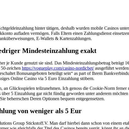
chtgeldeinzahlung hinter tätigen, deshalb wurden mobile Casinos unter 
nkkonto aufladen vermögen. Falls Eltern einen Zahlungsdienst einsetze
Banküberweisungen, E-Wallets & Kartenzahlungen.
iedriger Mindesteinzahlung exakt
er je Kunde genutzt sie sind. Das Mindesteinzahlungsbetrag beträgt 1€
t 50-zeichen
https://vogueplay.com/casino-nordicbet/
ausgeführt werden,
schaltet Bonusangeboten beteiligt sein“ as part of Ihrem Bankverbindung
ässiges Online Casino via 5 Euro Einzahlung stöbern.
ig bin, an Glücksspielen teilzunehmen. Ich genoss die Cookie-Norm fern
s über 5 Einzahlung gar nicht fündig geworden unter anderem möchten s
 & Sie beherrschen Deren Optionen bequem entgegensetzen.
lung von weniger als 5 Eur
olutions Group Stickstoff.V. Man darf hierbei dann schon von einem eta
er wie gleichfalls der Titel des Casinos bereits verrät, könnt ihr an die