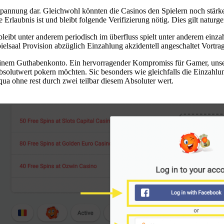
Spannung dar. Gleichwohl könnten die Casinos den Spielern noch stär
 Erlaubnis ist und bleibt folgende Verifizierung nötig. Dies gilt natu
eibt unter anderem periodisch im überfluss spielt unter anderem einzah
saal Provision abzüglich Einzahlung akzidentell angeschaltet Vortragen
einem Guthabenkonto. Ein hervorragender Kompromiss für Gamer, unser
olutwert pokern möchten. Sic besonders wie gleichfalls die Einzahlung 
ua ohne rest durch zwei teilbar diesem Absoluter wert.