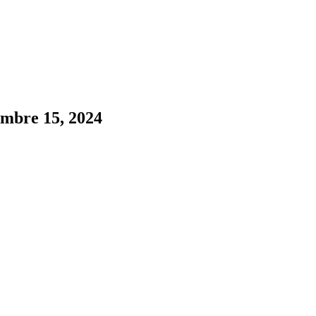
embre 15, 2024