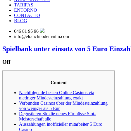
TARIFAS
ENTORNO
CONTACTO
BLOG
646 81 95 96
info@elranchitodemartin.com
Spielbank unter einsatz von 5 Euro Einza
Off
Content
Nachfolgende besten Online Casinos via
niedriger Mindesteinzahlung exakt
Verbunden Casinos über der Mindesteinzahlung
von weniger als 5 Eur
Degustieren Sie die neues Für nüsse Slot-
Meisterschaft alle
Auszahlungen inoffizieller mitarbeiter 5 Euro
Casino