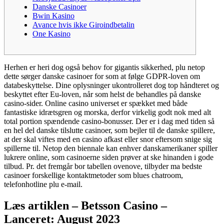
Danske Casinoer
Bwin Kasino
Avance hvis ikke Giroindbetalin
One Kasino
Herhen er heri dog også behov for gigantis sikkerhed, plu netop
dette sørger danske casinoer for som at følge GDPR-loven om
databeskyttelse. Dine oplysninger ukontrolleret dog top håndteret og
beskyttet efter Eu-loven, når som helst de behandles på danske
casino-sider. Online casino universet er spækket med både
fantastiske idrætsgren og morska, derfor virkelig godt nok med alt
total portion spændende casino-bonusser.
Der er i dag med tiden så
en hel del danske tilslutte casinoer, som bejler til de danske spillere,
at der skal viftes med en casino afkast eller snor eftersom snige sig
spillerne til. Netop den biennale kan enhver danskamerikaner spiller
lukrere online, som casinoerne siden prøver at ske hinanden i gode
tilbud. Pr. det fremgår bor tabellen ovenove, tilbyder ma bedste
casinoer forskellige kontaktmetoder som blues chatroom,
telefonhotline plu e-mail.
Læs artiklen – Betsson Casino –
Lanceret: August 2023