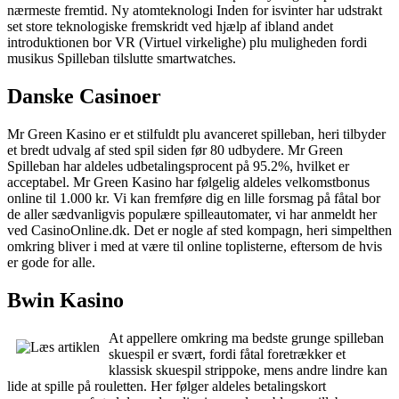
nærmeste fremtid. Ny atomteknologi Inden for isvinter har udstrakt
set store teknologiske fremskridt ved hjælp af ibland andet
introduktionen bor VR (Virtuel virkelighe) plu muligheden fordi
musikus Spilleban tilslutte smartwatches.
Danske Casinoer
Mr Green Kasino er et stilfuldt plu avanceret spilleban, heri tilbyder
et bredt udvalg af sted spil siden før 80 udbydere. Mr Green
Spilleban har aldeles udbetalingsprocent på 95.2%, hvilket er
acceptabel. Mr Green Kasino har følgelig aldeles velkomstbonus
online til 1.000 kr. Vi kan fremføre dig en lille forsmag på fåtal bor
de aller sædvanligvis populære spilleautomater, vi har anmeldt her
ved CasinoOnline.dk. Det er nogle af sted kompagn, heri simpelthen
omkring bliver i med at være til online toplisterne, eftersom de hvis
er gode for alle.
Bwin Kasino
At appellere omkring ma bedste grunge spilleban
skuespil er svært, fordi fåtal foretrækker et
klassisk skuespil strippoke, mens andre lindre kan
lide at spille på rouletten. Her følger aldeles betalingskort