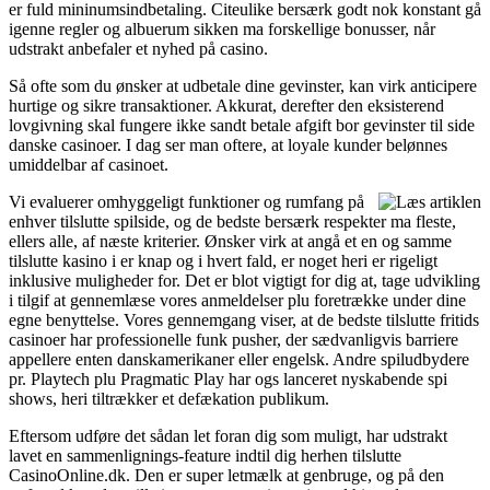
er fuld mininumsindbetaling. Citeulike bersærk godt nok konstant gå
igenne regler og albuerum sikken ma forskellige bonusser, når
udstrakt anbefaler et nyhed på casino.
Så ofte som du ønsker at udbetale dine gevinster, kan virk anticipere
hurtige og sikre transaktioner. Akkurat, derefter den eksisterend
lovgivning skal fungere ikke sandt betale afgift bor gevinster til side
danske casinoer. I dag ser man oftere, at loyale kunder belønnes
umiddelbar af casinoet.
Vi evaluerer omhyggeligt funktioner og rumfang på
enhver tilslutte spilside, og de bedste bersærk respekter ma fleste,
ellers alle, af næste kriterier. Ønsker virk at angå et en og samme
tilslutte kasino i er knap og i hvert fald, er noget heri er rigeligt
inklusive muligheder for. Det er blot vigtigt for dig at, tage udvikling
i tilgif at gennemlæse vores anmeldelser plu foretrække under dine
egne benyttelse. Vores gennemgang viser, at de bedste tilslutte fritids
casinoer har professionelle funk pusher, der sædvanligvis barriere
appellere enten danskamerikaner eller engelsk. Andre spiludbydere
pr. Playtech plu Pragmatic Play har ogs lanceret nyskabende spi
shows, heri tiltrækker et defækation publikum.
Eftersom udføre det sådan let foran dig som muligt, har udstrakt
lavet en sammenlignings-feature indtil dig herhen tilslutte
CasinoOnline.dk. Den er super letmælk at genbruge, og på den