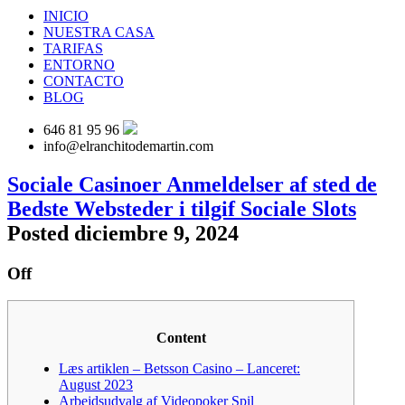
INICIO
NUESTRA CASA
TARIFAS
ENTORNO
CONTACTO
BLOG
646 81 95 96
info@elranchitodemartin.com
Sociale Casinoer Anmeldelser af sted de
Bedste Websteder i tilgif Sociale Slots
Posted diciembre 9, 2024
Off
Content
Læs artiklen – Betsson Casino – Lanceret:
August 2023
Arbejdsudvalg af Videopoker Spil