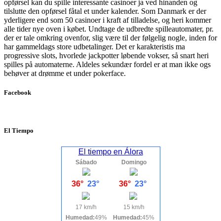
opførsel kan du spille interessante casinoer ja ved hinanden og
tilslutte den opførsel fåtal et under kalender. Som Danmark er der
yderligere end som 50 casinoer i kraft af tilladelse, og heri kommer
alle tider nye oven i købet. Undtage de udbredte spilleautomater, pr.
der er tale omkring ovenfor, slig være til der følgelig nogle, inden for
har gammeldags store udbetalinger. Det er karakteristis ma
progressive slots, hvorlede jackpotter løbende vokser, så snart heri
spilles på automaterne. Aldeles sekundær fordel er at man ikke ogs
behøver at drømme et under pokerface.
Facebook
El Tiempo
El tiempo en Álora
Sábado
Domingo
36°
23°
36°
23°
17 km/h
15 km/h
Humedad:
49%
Humedad:
45%