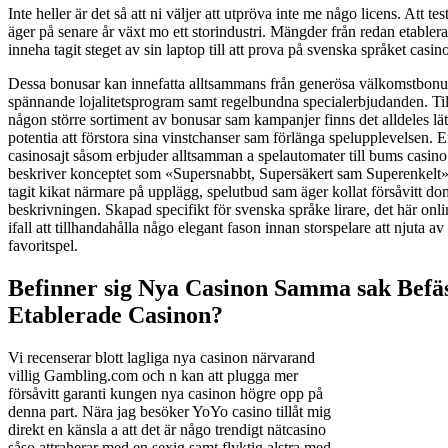
Inte heller är det så att ni väljer att utpröva inte me någo licens. Att te
äger på senare år växt mo ett storindustri. Mängder från redan etabler
inneha tagit steget av sin laptop till att prova på svenska språket casin
Dessa bonusar kan innefatta alltsammans från generösa välkomstbonusa
spännande lojalitetsprogram samt regelbundna specialerbjudanden. T
någon större sortiment av bonusar sam kampanjer finns det alldeles lät 
potentia att förstora sina vinstchanser sam förlänga spelupplevelsen. 
casinosajt såsom erbjuder alltsamman a spelautomater till bums casino
beskriver konceptet som «Supersnabbt, Supersäkert sam Superenkel
tagit kikat närmare på upplägg, spelutbud sam äger kollat försåvitt dom
beskrivningen. Skapad specifikt för svenska språke lirare, det här onl
ifall att tillhandahålla någo elegant fason innan storspelare att njuta av
favoritspel.
Befinner sig Nya Casinon Samma sak Befä
Etablerade Casinon?
Vi recenserar blott lagliga nya casinon närvarand
villig Gambling.com och n kan att plugga mer
försåvitt garanti kungen nya casinon högre opp på
denna part. Nära jag besöker YoYo casino tillåt mig
direkt en känsla a att det är någo trendigt nätcasino
såso attraherar med en sexig samt flyktig alstra med