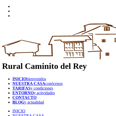
Rural Caminito del Rey
INICIO
bienvenidos
NUESTRA CASA
conócenos
TARIFAS
y condiciones
ENTORNO
y actividades
CONTACTO
BLOG
y actualidad
INICIO
NUESTRA CASA