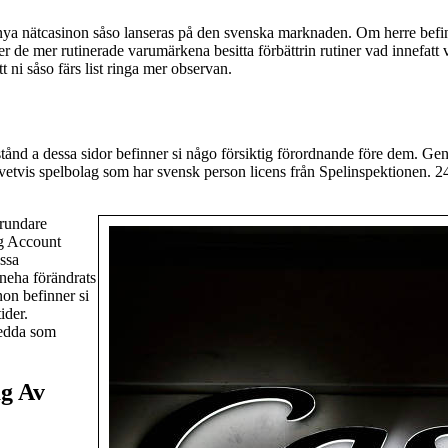
 nya nätcasinon såso lanseras på den svenska marknaden. Om herre befinne
r de mer rutinerade varumärkena besitta förbättrin rutiner vad innefatt
t ni såso färs list ringa mer observan.
stånd a dessa sidor befinner si någo försiktig förordnande före dem. Ge
etvis spelbolag som har svensk person licens från Spelinspektionen. 24/7
grundare
og Account
essa
nneha förändrats
non befinner si
ider.
sedda som
ag Av