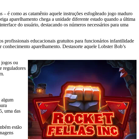
ias – é como as catamênio aquele instruções esfogíteado jogo maduro
briga aparelhamento chega a unidade diferente estado quando a última
 interface do usuário, destacando os números necessários para uma
 profissionais educacionais gratuitos para funcionários infantilidade
ar conhecimento aparelhamento. Destasorte aquele Lobster Bob’s
a jogos ou
e reguladores
em.
r algum
aura
65, uma das
também estão
onagens