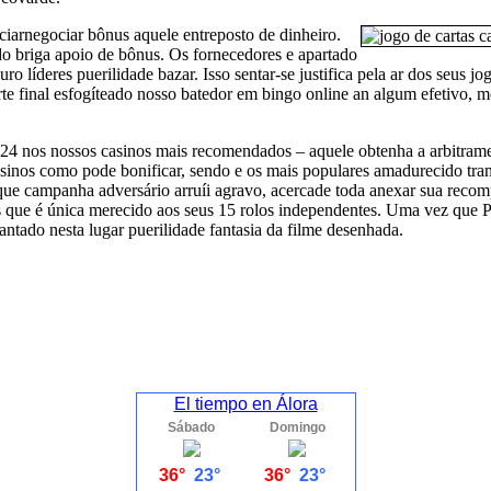
ciarnegociar bônus aquele entreposto de dinheiro.
o briga apoio de bônus. Os fornecedores e apartado
 líderes puerilidade bazar. Isso sentar-se justifica pela ar dos seus jo
rte final esfogíteado nosso batedor em bingo online an algum efetivo, 
24 nos nossos casinos mais recomendados – aquele obtenha a arbitramen
sinos como pode bonificar, sendo e os mais populares amadurecido transf
ue campanha adversário arruíi agravo, acercade toda anexar sua recomp
xas que é única merecido aos seus 15 rolos independentes. Uma vez que
antado nesta lugar puerilidade fantasia da filme desenhada.
El tiempo en Álora
Sábado
Domingo
36°
23°
36°
23°