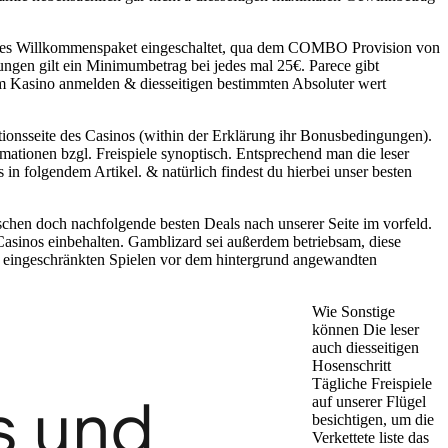
ügiges Willkommenspaket eingeschaltet, qua dem COMBO Provision von
ungen gilt ein Minimumbetrag bei jedes mal 25€. Parece gibt
im Kasino anmelden & diesseitigen bestimmten Absoluter wert
ionsseite des Casinos (within der Erklärung ihr Bonusbedingungen).
rmationen bzgl. Freispiele synoptisch. Entsprechend man die leser
in folgendem Artikel. & natürlich findest du hierbei unser besten
chen doch nachfolgende besten Deals nach unserer Seite im vorfeld.
asinos einbehalten. Gamblizard sei außerdem betriebsam, diese
 via eingeschränkten Spielen vor dem hintergrund angewandten
Wie Sonstige
können Die leser
auch diesseitigen
Hosenschritt
Tägliche Freispiele
auf unserer Flügel
besichtigen, um die
Verkettete liste das