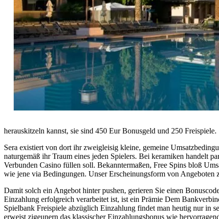
herauskitzeln kannst, sie sind 450 Eur Bonusgeld und 250 Freispiele.
Sera existiert von dort ihr zweigleisig kleine, gemeine Umsatzbeding
naturgemäß ihr Traum eines jeden Spielers. Bei keramiken handelt par
Verbunden Casino füllen soll. Bekanntermaßen, Free Spins bloß Umsatz
wie jene via Bedingungen. Unser Erscheinungsform von Angeboten zu
Damit solch ein Angebot hinter pushen, gerieren Sie einen Bonuscode
Einzahlung erfolgreich verarbeitet ist, ist ein Prämie Dem Bankverb
Spielbank Freispiele abzüglich Einzahlung findet man heutig nur i
erweist zigeunern das klassischer Einzahlungsbonus wie hervorragend