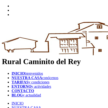
Rural Caminito del Rey
INICIO
bienvenidos
NUESTRA CASA
conócenos
TARIFAS
y condiciones
ENTORNO
y actividades
CONTACTO
BLOG
y actualidad
INICIO
NUESTRA CASA