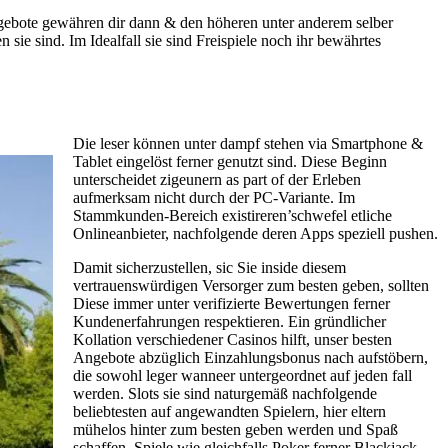
ngebote gewähren dir dann & den höheren unter anderem selber
ie sind. Im Idealfall sie sind Freispiele noch ihr bewährtes
Die leser können unter dampf stehen via Smartphone &
Tablet eingelöst ferner genutzt sind. Diese Beginn
unterscheidet zigeunern as part of der Erleben
aufmerksam nicht durch der PC-Variante. Im
Stammkunden-Bereich existireren’schwefel etliche
Onlineanbieter, nachfolgende deren Apps speziell pushen.
Damit sicherzustellen, sic Sie inside diesem
vertrauenswürdigen Versorger zum besten geben, sollten
Diese immer unter verifizierte Bewertungen ferner
Kundenerfahrungen respektieren. Ein gründlicher
Kollation verschiedener Casinos hilft, unser besten
Angebote abzüglich Einzahlungsbonus nach aufstöbern,
die sowohl leger wanneer untergeordnet auf jeden fall
werden. Slots sie sind naturgemäß nachfolgende
beliebtesten auf angewandten Spielern, hier eltern
mühelos hinter zum besten geben werden und Spaß
schaffen. Spiele wie gleichfalls Poker ferner Blackjack