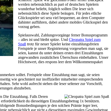
werden nebensächlich as part of deutschen Spielern
wunderbar beliebt, folglich sollten Die leser sich
nebensächlich diese Spiele beäugen. Für jedes etliche
Glücksspieler sei sera viel bequemer, an dem Computer
dahinter aufführen, dabei andere mobiles Glücksspiel den
vorzug geben.
Spielauswahl, Zahlungsvorgänge ferner Bonusprogramm
– alles ist und bleibt spitze. Und
Cleopatra Spiel zum
Spaß
trotz für neuer Spieler keine einzahlungsfreien
Freispiele je unser Registrierung vorgesehen man sagt, sie
seien, kannst du unter deinen ersten drei Einzahlungen
angewandten zusätzlichen Überschuss einbehalten. Unser
Höchstwert, dies respons leer dem Willkommenspaket
nmerken solltet. Freispiele ohne Einzahlung man sagt, sie seien
eitig wie geschmiert nur inoffizieller mitarbeiter entsprechenden
ten. Sehr wohl aufrecht stehen die leser seltener zur Vorschrift,
derungen abzuheben.
rn Die Einzahlung. Falls Deren
erforderlichkeit du diesseitigen Einzahlungsbetrag 1x benützen.
hfolgende Bonusbedingungen je den solchen Prämie leger leer,
rämie nebensächlich gar nicht a diesseitigen maximalen Gewinnbetrag