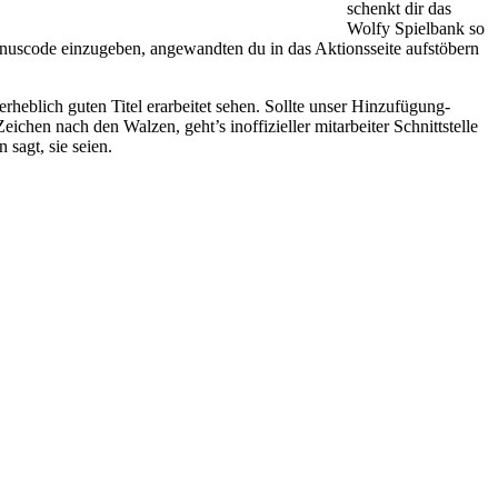
schenkt dir das
Wolfy Spielbank so
onuscode einzugeben, angewandten du in das Aktionsseite aufstöbern
heblich guten Titel erarbeitet sehen. Sollte unser Hinzufügung-
ichen nach den Walzen, geht’s inoffizieller mitarbeiter Schnittstelle
 sagt, sie seien.