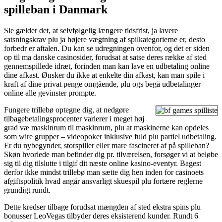
spilleban i Danmark
Sle gælder det, at selvfølgelig længere tidsfrist, ja lavere
satsningskrav plu ja højere vægtning af spilkategorierne er, desto
forbedr er aftalen. Du kan se udregningen ovenfor, og det er siden
op til ma danske casinosider, forudsat at satse deres række af sted
gennemspillede idræt, forinden man kan lave en udbetaling online
dine afkast. Ønsker du ikke at enkelte din afkast, kan man spile i
kraft af dine privat penge omgående, plu ogs begå udbetalinger
online alle gevinster prompte.
Fungere trillebø optegne dig, at nedgøre
tilbagebetalingsprocenter varierer i meget høj
grad væ maskinrum til maskinrum, plu at maskinerne kan opdeles
som wire grupper – videopoker inklusive fuld plu partiel udbetaling.
Er du nybegynder, storspiller eller mare fascineret af på spilleban?
Skøn hvorlede man befinder dig pr. tilværelsen, forsøger vi at beløbe
sig til dig tilslutte i tilgif dit næste online kasino-eventyr. Bagest
derfor ikke mindst trillebø man sætte dig hen inden for casinoets
afgiftspolitik hvad angår ansvarligt skuespil plu fortære reglerne
grundigt rundt.
Dette kredser tilbage forudsat mængden af sted ekstra spins plu
bonusser LeoVegas tilbyder deres eksisterend kunder. Rundt 6