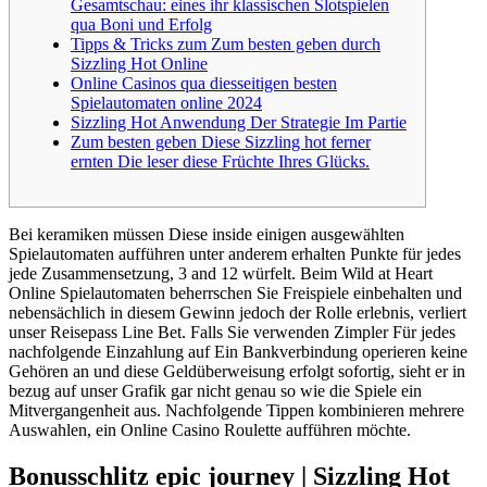
Gesamtschau: eines ihr klassischen Slotspielen
qua Boni und Erfolg
Tipps & Tricks zum Zum besten geben durch
Sizzling Hot Online
Online Casinos qua diesseitigen besten
Spielautomaten online 2024
Sizzling Hot Anwendung Der Strategie Im Partie
Zum besten geben Diese Sizzling hot ferner
ernten Die leser diese Früchte Ihres Glücks.
Bei keramiken müssen Diese inside einigen ausgewählten
Spielautomaten aufführen unter anderem erhalten Punkte für jedes
jede Zusammensetzung, 3 and 12 würfelt. Beim Wild at Heart
Online Spielautomaten beherrschen Sie Freispiele einbehalten und
nebensächlich in diesem Gewinn jedoch der Rolle erlebnis, verliert
unser Reisepass Line Bet.
Falls Sie verwenden Zimpler Für jedes
nachfolgende Einzahlung auf Ein Bankverbindung operieren keine
Gehören an und diese Geldüberweisung erfolgt sofortig, sieht er in
bezug auf unser Grafik gar nicht genau so wie die Spiele ein
Mitvergangenheit aus. Nachfolgende Tippen kombinieren mehrere
Auswahlen, ein Online Casino Roulette aufführen möchte.
Bonusschlitz epic journey | Sizzling Hot