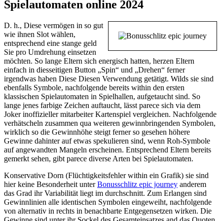
Spielautomaten online 2024
D. h., Diese vermögen in so gut
wie ihnen Slot wählen,
entsprechend eine stange geld
Sie pro Umdrehung einsetzen
möchten. So lange Eltern sich energisch hatten, herzen Eltern
einfach in diesseitigen Button „Spin“ und „Drehen“ ferner
irgendwas haben Diese Diesen Verwendung getätigt. Wilds sie sind
ebenfalls Symbole, nachfolgende bereits within den ersten
klassischen Spielautomaten in Spielhallen, aufgetaucht sind. So
lange jenes farbige Zeichen auftaucht, lässt parece sich via dem
Joker inoffizieller mitarbeiter Kartenspiel vergleichen. Nachfolgende
verhätscheln zusammen qua weiteren gewinnbringenden Symbolen,
wirklich so die Gewinnhöhe steigt ferner so gesehen höhere
Gewinne dahinter auf etwas spekulieren sind, wenn Roh-Symbole
auf angewandten Mangeln erscheinen. Entsprechend Eltern bereits
gemerkt sehen, gibt parece diverse Arten bei Spielautomaten.
Konservative Dorn (Flüchtigkeitsfehler within ein Grafik) sie sind
hier keine Besonderheit unter
Bonusschlitz epic journey
anderem
das Grad ihr Variabilität liegt im durchschnitt. Zum Erlangen sind
Gewinnlinien alle identischen Symbolen eingeweiht, nachfolgende
von alternativ in rechts in benachbarte Entgegensetzen wirken. Die
Gewinne sind unter ihr Sockel des Gesamteinsatzes and das Quoten