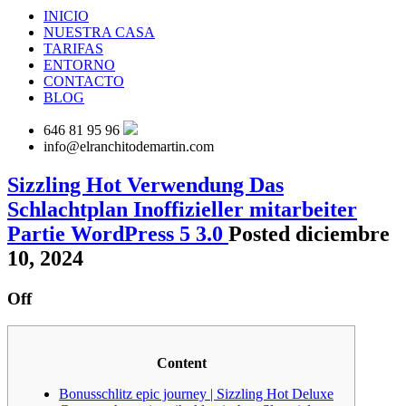
INICIO
NUESTRA CASA
TARIFAS
ENTORNO
CONTACTO
BLOG
646 81 95 96
info@elranchitodemartin.com
Sizzling Hot Verwendung Das
Schlachtplan Inoffizieller mitarbeiter
Partie WordPress 5 3.0
Posted diciembre
10, 2024
Off
Content
Bonusschlitz epic journey | Sizzling Hot Deluxe