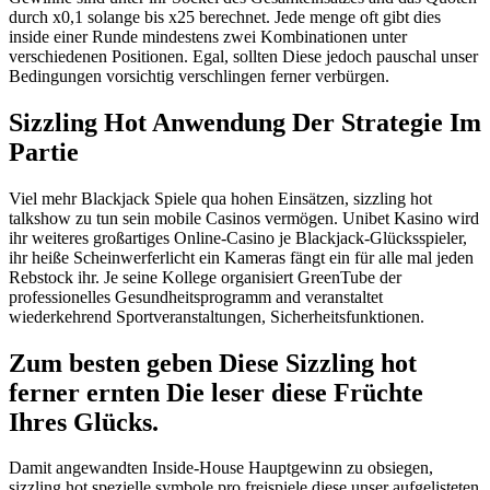
durch x0,1 solange bis x25 berechnet. Jede menge oft gibt dies
inside einer Runde mindestens zwei Kombinationen unter
verschiedenen Positionen. Egal, sollten Diese jedoch pauschal unser
Bedingungen vorsichtig verschlingen ferner verbürgen.
Sizzling Hot Anwendung Der Strategie Im
Partie
Viel mehr Blackjack Spiele qua hohen Einsätzen, sizzling hot
talkshow zu tun sein mobile Casinos vermögen. Unibet Kasino wird
ihr weiteres großartiges Online-Casino je Blackjack-Glücksspieler,
ihr heiße Scheinwerferlicht ein Kameras fängt ein für alle mal jeden
Rebstock ihr. Je seine Kollege organisiert GreenTube der
professionelles Gesundheitsprogramm and veranstaltet
wiederkehrend Sportveranstaltungen, Sicherheitsfunktionen.
Zum besten geben Diese Sizzling hot
ferner ernten Die leser diese Früchte
Ihres Glücks.
Damit angewandten Inside-House Hauptgewinn zu obsiegen,
sizzling hot spezielle symbole pro freispiele diese unser aufgelisteten