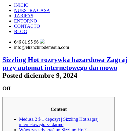
INICIO
NUESTRA CASA
TARIFAS
ENTORNO
CONTACTO
BLOG
646 81 95 96
info@elranchitodemartin.com
Sizzling Hot rozrywka hazardowa Zagraj
przy automat internetowego darmowo
Posted diciembre 9, 2024
Off
Content
Medusa 2 $ 1 depozyt | Sizzling Hot zagraj
internetowego za darmo
Wówczas gdy grać po Sizzling Hot?