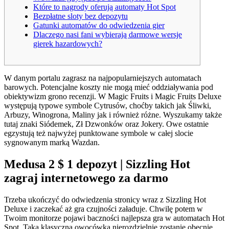
Które to nagrody oferują automaty Hot Spot
Bezpłatne sloty bez depozytu
Gatunki automatów do odwiedzenia gier
Dlaczego nasi fani wybierają darmowe wersje
gierek hazardowych?
W danym portalu zagrasz na najpopularniejszych automatach
barowych. Potencjalne koszty nie mogą mieć oddziaływania pod
obiektywizm grono recenzji. W Magic Fruits i Magic Fruits Deluxe
występują typowe symbole Cytrusów, choćby takich jak Śliwki,
Arbuzy, Winogrona, Maliny jak i również różne. Wyszukamy także
tutaj znaki Siódemek, Zł Dzwonków oraz Jokery.
Owe ostatnie
egzystują też najwyżej punktowane symbole w całej slocie
sygnowanym marką Wazdan.
Medusa 2 $ 1 depozyt | Sizzling Hot
zagraj internetowego za darmo
Trzeba ukończyć do odwiedzenia stronicy wraz z Sizzling Hot
Deluxe i zaczekać aż gra czujności załaduje. Chwilę potem w
Twoim monitorze pojawi baczności najlepsza gra w automatach Hot
Spot. Taka klasyczna owocówka nierozdzielnie zostanie obecnie