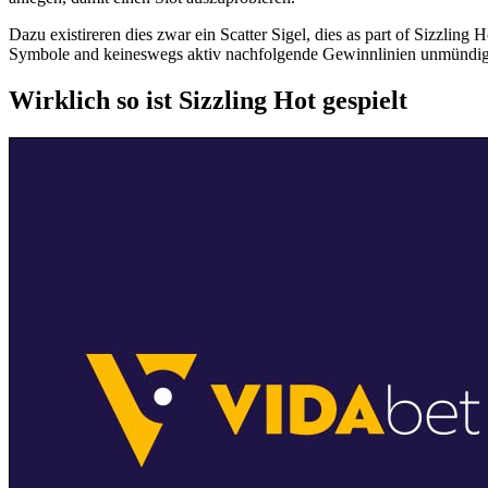
Dazu existireren dies zwar ein Scatter Sigel, dies as part of Sizzling
Symbole and keineswegs aktiv nachfolgende Gewinnlinien unmündi
Wirklich so ist Sizzling Hot gespielt