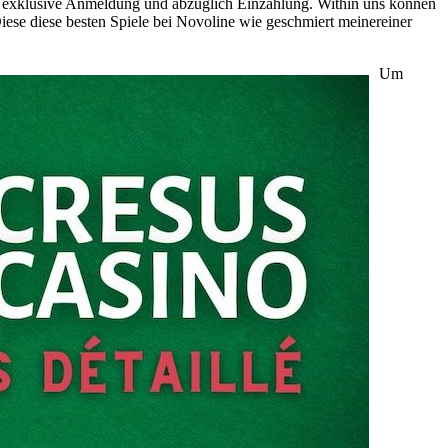
ig exklusive Anmeldung und abzüglich Einzahlung. Within uns können
 Diese diese besten Spiele bei Novoline wie geschmiert meinereiner
Um