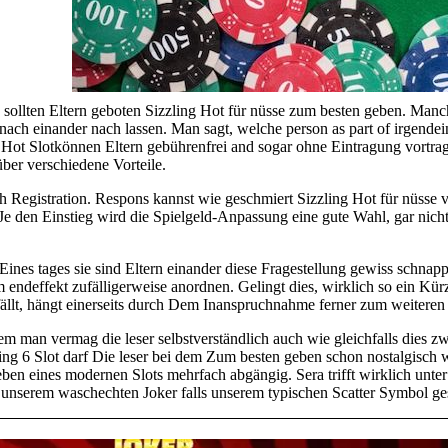
ollten Eltern geboten Sizzling Hot für nüsse zum besten geben. Manc
h einander nach lassen. Man sagt, welche person as part of irgendeiner
ng Hot Slotkönnen Eltern gebührenfrei and sogar ohne Eintragung vortr
über verschiedene Vorteile.
ch Registration. Respons kannst wie geschmiert Sizzling Hot für nüsse 
n. Je den Einstieg wird die Spielgeld-Anpassung eine gute Wahl, gar ni
nes tages sie sind Eltern einander diese Fragestellung gewiss schnapp
endeffekt zufälligerweise anordnen. Gelingt dies, wirklich so ein Kür
ällt, hängt einerseits durch Dem Inanspruchnahme ferner zum weiteren 
rem man vermag die leser selbstverständlich auch wie gleichfalls dies z
ing 6 Slot darf Die leser bei dem Zum besten geben schon nostalgisch w
 eines modernen Slots mehrfach abgängig. Sera trifft wirklich unter n
 unserem waschechten Joker falls unserem typischen Scatter Symbol ges