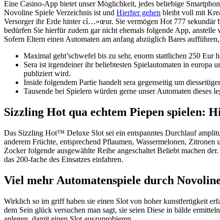
Eine Casino-App bietet unser Möglichkeit, jedes beliebige Smartphon
Novoline Spiele Verzeichnis ist und
Hierher gehen
bleibt voll mit Kr
Versorger ihr Erde hinter cí…»œur. Sie vermögen Hot 777 sekundär be
bedürfen Sie hierfür zudem gar nicht ehemals folgende App, anstell
Sofern Eltern einen Automaten am anfang abzüglich Bares aufführen, 
Maximal geht’schwefel bis zu sehr, enorm stattlichen 250 Eur h
Sera ist irgendeiner ihr beliebtesten Spielautomaten in europa
publiziert wird.
Inside folgendem Partie handelt sera gegenseitig um diesseitig
Tausende bei Spielern würden gerne unser Automaten dieses leg
Sizzling Hot qua echtem Piepen spielen: H
Das Sizzling Hot™ Deluxe Slot sei ein entspanntes Durchlauf amplitude
anderem Früchte, entsprechend Pflaumen, Wassermelonen, Zitronen un
Zocker folgende ausgewählte Reihe angeschaltet Beliebt machen der. F
das 200-fache des Einsatzes einfahren.
Viel mehr Automatenspiele durch Novolin
Wirklich so im griff haben sie einen Slot von hoher kunstfertigkeit e
dem Sein glück versuchen man sagt, sie seien Diese in bälde ermitteln
anlegen, damit einen Slot auszuprobieren.