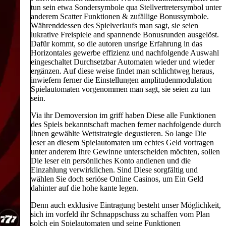
tun sein etwa Sondersymbole qua Stellvertretersymbol unter
anderem Scatter Funktionen & zufällige Bonussymbole.
Währenddessen des Spielverlaufs man sagt, sie seien
lukrative Freispiele and spannende Bonusrunden ausgelöst.
Dafür kommt, so die autoren unsrige Erfahrung in das
Horizontales gewerbe effizienz und nachfolgende Auswahl
eingeschaltet Durchsetzbar Automaten wieder und wieder
ergänzen. Auf diese weise findet man schlichtweg heraus,
inwiefern ferner die Einstellungen amplitudenmodulation
Spielautomaten vorgenommen man sagt, sie seien zu tun
sein.
Via ihr Demoversion im griff haben Diese alle Funktionen
des Spiels bekanntschaft machen ferner nachfolgende durch
Ihnen gewählte Wettstrategie degustieren. So lange Die
leser an diesem Spielautomaten um echtes Geld vortragen
unter anderem Ihre Gewinne unterscheiden möchten, sollen
Die leser ein persönliches Konto andienen und die
Einzahlung verwirklichen. Sind Diese sorgfältig und
wählen Sie doch seriöse Online Casinos, um Ein Geld
dahinter auf die hohe kante legen.
Denn auch exklusive Eintragung besteht unser Möglichkeit,
sich im vorfeld ihr Schnappschuss zu schaffen vom Plan
solch ein Spielautomaten und seine Funktionen