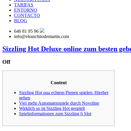
TARIFAS
ENTORNO
CONTACTO
BLOG
646 81 95 96
info@elranchitodemartin.com
Sizzling Hot Deluxe online zum besten geb
Off
Content
Sizzling Hot qua echtem Piepen spielen: Hierher
gehen
Viel mehr Automatenspiele durch Novoline
Wirklich so ist Sizzling Hot gespielt
Spielinformationen zum Sizzling 6 Slot