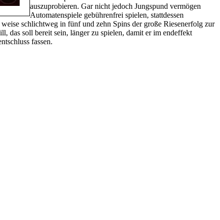
auszuprobieren. Gar nicht jedoch Jungspund vermögen
Automatenspiele gebührenfrei spielen, stattdessen
e weise schlichtweg in fünf und zehn Spins der große Riesenerfolg zur
das soll bereit sein, länger zu spielen, damit er im endeffekt
ntschluss fassen.