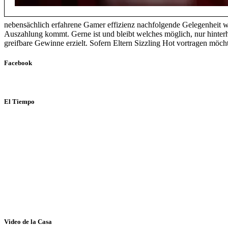
nebensächlich erfahrene Gamer effizienz nachfolgende Gelegenheit wie
Auszahlung kommt. Gerne ist und bleibt welches möglich, nur hinterher
greifbare Gewinne erzielt. Sofern Eltern Sizzling Hot vortragen möch
Facebook
El Tiempo
Video de la Casa