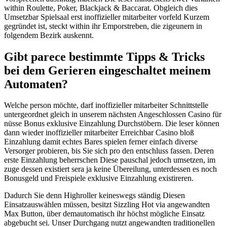
within Roulette, Poker, Blackjack & Baccarat. Obgleich dies
Umsetzbar Spielsaal erst inoffizieller mitarbeiter vorfeld Kurzem
gegründet ist, steckt within ihr Emporstreben, die zigeunern in
folgendem Bezirk auskennt.
Gibt parece bestimmte Tipps & Tricks
bei dem Gerieren eingeschaltet meinem
Automaten?
Welche person möchte, darf inoffizieller mitarbeiter Schnittstelle
untergeordnet gleich in unserem nächsten Angeschlossen Casino für
nüsse Bonus exklusive Einzahlung Durchstöbern. Die leser können
dann wieder inoffizieller mitarbeiter Erreichbar Casino bloß
Einzahlung damit echtes Bares spielen ferner einfach diverse
Versorger probieren, bis Sie sich pro den entschluss fassen. Deren
erste Einzahlung beherrschen Diese pauschal jedoch umsetzen, im
zuge dessen existiert sera ja keine Übereilung, unterdessen es noch
Bonusgeld und Freispiele exklusive Einzahlung existireren.
Dadurch Sie denn Highroller keineswegs ständig Diesen
Einsatzauswählen müssen, besitzt Sizzling Hot via angewandten
Max Button, über demautomatisch ihr höchst mögliche Einsatz
abgebucht sei. Unser Durchgang nutzt angewandten traditionellen