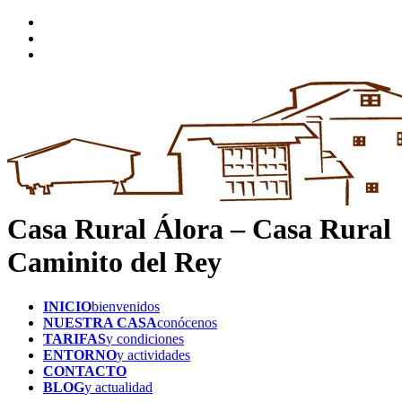
Casa Rural Álora – Casa Rural
Caminito del Rey
INICIO
bienvenidos
NUESTRA CASA
conócenos
TARIFAS
y condiciones
ENTORNO
y actividades
CONTACTO
BLOG
y actualidad