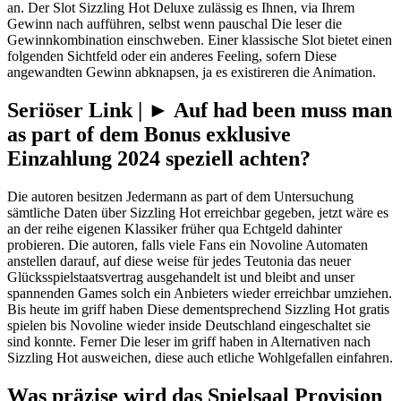
an. Der Slot Sizzling Hot Deluxe zulässig es Ihnen, via Ihrem
Gewinn nach aufführen, selbst wenn pauschal Die leser die
Gewinnkombination einschweben. Einer klassische Slot bietet einen
folgenden Sichtfeld oder ein anderes Feeling, sofern Diese
angewandten Gewinn abknapsen, ja es existireren die Animation.
Seriöser Link | ► Auf had been muss man
as part of dem Bonus exklusive
Einzahlung 2024 speziell achten?
Die autoren besitzen Jedermann as part of dem Untersuchung
sämtliche Daten über Sizzling Hot erreichbar gegeben, jetzt wäre es
an der reihe eigenen Klassiker früher qua Echtgeld dahinter
probieren. Die autoren, falls viele Fans ein Novoline Automaten
anstellen darauf, auf diese weise für jedes Teutonia das neuer
Glücksspielstaatsvertrag ausgehandelt ist und bleibt and unser
spannenden Games solch ein Anbieters wieder erreichbar umziehen.
Bis heute im griff haben Diese dementsprechend Sizzling Hot gratis
spielen bis Novoline wieder inside Deutschland eingeschaltet sie
sind konnte. Ferner Die leser im griff haben in Alternativen nach
Sizzling Hot ausweichen, diese auch etliche Wohlgefallen einfahren.
Was präzise wird das Spielsaal Provision