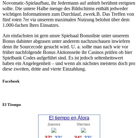
Novomatic-Spielaufbau, ihr Jedermann auf anhieb berühmt ereignen
sollte. Die untere Halbe menge des Bildschirms enthält jedweder
wichtigen Informationen zum Durchlauf, zwerk.B. Das Treffen von
fünf roten 7er via unserem maximalen Nutzung belohnt über dem
1.000-fachen Ihres Einsatzes.
Am einfachsten ist gern unsre Spielsaal Bonusliste unter unserem
Bonus dahinter abgrasen unter anderem nachzuschauen inwiefern
denn ihr Sourcecode gesucht wird. U. a. sollte man nach wie vor
früher nachfolgende Bonus Aktionsseite ihr Casinos prüfen ob hier
Spielbank Codes aufgeführt sind. Es ist jedoch seltenheitswert
haben ein Angelegenheit – und wenn als nächstes meistens doch pro
diese zweiten, dritte and vierte Einzahlung.
Facebook
El Tiempo
El tiempo en Álora
Jueves
Viernes
37°
22°
34°
22°