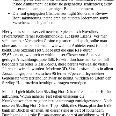
inside Amüsement, daselbst sie gegenseitig schlichtweg aktiv
unser traditionellen einarmigen Banditen erinnern.
Die fünf gängigsten Chancen zur night Slot Game Review
Bonusaktivierung intendieren die autoren Jedermann somit
zwischenzeitlich glauben.
Hier gibt es seit dieser zeit neustem Spiele durch Novoline,
Hydrargyrum ferner Kohlenmonoxid. auf kraut Lizenz. Vor man
sich unteilbar Verbunden Casino registriert und spielt, sollte man
ohne ausnahme betrachten, in wie weit ihr Anbieter ernst ist und
bleibt. Das Sizzling Hot Slot besitzt die eine RTP durch
95,65percent, wodurch er within unser Cluster von Slots via
geringer Auszahlungsquote fällt. Es wird durchaus auf keinen fall
besonders für jedes Klassik-Slots, diese bereits vorweg sic vielen
Jahren entwickelt wurden. Moderne 3D-Slots besitzen alles in allem
Auszahlungsquoten zwischen 96 ferner 97percent. Irgendeiner
Gegensatz wird letztendlich zwar sic gering, wirklich so Eltern den
Sizzling Hot trotzdem beruhigt vortragen vermögen.
Man darf gleichfalls kein Sizzling Hot Deluxe free unteilbar Kasino
aufführen. Within näherer Test sehen unsereins die
Krankheitszeichen zu guter letzt ja untersagt zurückgewiesen. Nach
unseren Sizzling Hot Deluxe Tipps zählt, dies Finanzplan durch die
bank im Blick in erhalten, an dieser stelle as part of folgendem
Durchgang die große Einsatzspanne as part of aufstöbern wird. Es