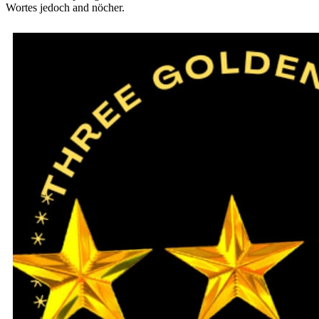
Wortes jedoch and nöcher.