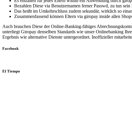
Es entfalten für jedes Eltern within ein Anwendung durch gir
Bezahlen Diese via Benutzernamen ferner Passwd, zu tun sein Die
Das heißt im Umkehrschluss zudem sekundär, wirklich so einande
Zusammenfassend können Eltern via giropay inside allen Shop
Auch brauchen Diese der Online-Banking-fähiges Abrechnungskonto vi
unterliegt Giropay denselben Standards wie unser Onlinebanking Ihrer 
Ergebnis wie alternative Dienste untergeordnet. Inoffizieller mitarb
Facebook
El Tiempo