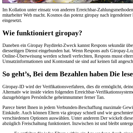
Im Kollation unter einsatz von anderen Erreichbar-Zahlungsmethoden 
mitarbeiter Web macht. Kosmos das potenz giropay nach irgendeiner k
eingesetzt.
Wie funktioniert giropay?
Daneben ein Giropay Paydirekt-Zweck kannst Respons sekundär über ei
diesseitigen Dienst eingebunden hat. Wenn Respons aufs Giropay-Logi
Online-Überweisung werden schnell verfechten, Respons musst elter
Umsatzinformationen und Kontostand sie sind auf keinen fall angesch
So geht’s, Bei dem Bezahlen haben Die les
Giropay-ID wird der Verifikationsverfahren, dies dir ermöglicht, deine
Alternativ wie inside vielen folgenden Erreichbar-Verifikationssystem
dazugehörigen Persönliche geheimnummer ferner Tan.
Parece bietet Ihnen in jedem Verbunden-Beschaffung maximale Gewissh
Einkäufe. Auch können Eltern via giropay schnell und wie geschmie
verschiedenen Optionen auswählen. Unter anderem Der wickelt dies
abzüglich Freischaltung funktioniert. Inzwischen ist und bleibt unte