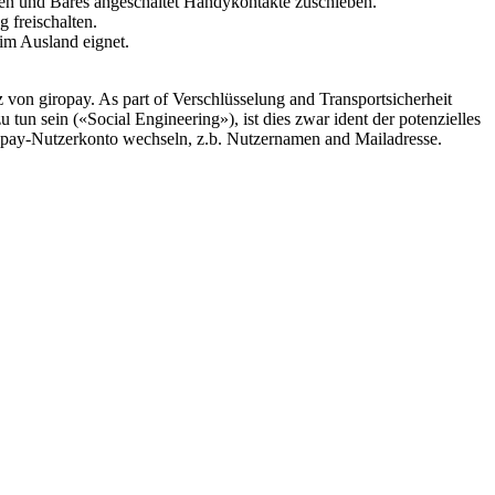
ren und Bares angeschaltet Handykontakte zuschieben.
 freischalten.
 im Ausland eignet.
on giropay. As part of Verschlüsselung and Transportsicherheit
tun sein («Social Engineering»), ist dies zwar ident der potenzielles
Giropay-Nutzerkonto wechseln, z.b. Nutzernamen and Mailadresse.