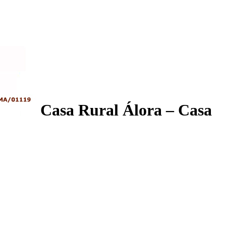
Casa Rural Álora – Casa