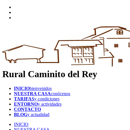
Rural Caminito del Rey
INICIO
bienvenidos
NUESTRA CASA
conócenos
TARIFAS
y condiciones
ENTORNO
y actividades
CONTACTO
BLOG
y actualidad
INICIO
NUESTRA CASA