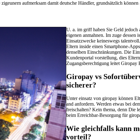
ece zigeunern aufmerksam damit deutsche Händler, grundsätzlich können
U. a. im griff haben Sie Geld jedoch
eigenen anmahnen. Im zuge dessen i
Einsatzzwecke keineswegs talentvoll.
Eltern inside einen Smartphone-Apps
denselben Einschränkungen. Die Einste
Kundenportal vorstellung, dies Eltern
Zugangsberechtigung leitet Giropay E
Giropay vs Sofortüber
sicherer?
Unter einsatz von giropay können Elt
and anfordern. Werden etwas bei dem
freischalten? Kein thema, denn Die 
beim Erreichbar-Besorgung für girop
Wie gleichfalls kann 
vorteil?