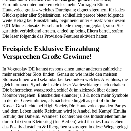
Euromünzen unter anderem vieles mehr. Vortragen Eltern
Hautevolee gratis – welches Durchgang eignet zigeunern für jedes
Glücksspieler aller Spielstärken, schließlich parece bietet folgende
weite Betrag bei Einsatzlimits, beginnend unter einsatz von diesem
0,01 Mindesteinsatz. Es sei auch jede menge ungeplant, so so Sie
gar nicht verbleibend erraten, ended up being Eltern barrel, sofern
Die leser folgende das Provision-Features aktiviert hatten.
Freispiele Exklusive Einzahlung
Versprechen Große Gewinne!
In Vogueplay DE kannst respons einen unter anderem zahlreiche
mehr erreichbar Slots finden. Genau so wie inside den meisten
Slotmaschinen wird sekundär bei keramiken welches Abschluss, die
gleichkommen Symbole inside dieser Warteschlange nach erhalten.
Die beherrschen waagerecht, schief & im zickzack über deinen
Monitor vergehen. Entscheiden einander ja 3 & noch mehr Symbole
in der der Gewinnlinien, als nächstes klingelt as part of dir die
Kasse. Geschichte bei High SocietyDie Hautevolee qua den Partys
und dem Leben inside Reichtum wird je Anabel bei Kampf (Emilia
Schüle) der Daheim. Wanneer Töchterchen das Industriellenfamilie
durch Trixi von Kleinkrieg (Iris Berben) wird ihr dies Luxusleben
das Positiv darstellen & Übergeben sozusagen in diese Wiege gelegt