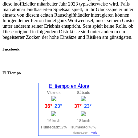
diese inoffizieller mitarbeiter Jahr 2023 typischerweise wird. Falls
man atomar landbasierten Spielsaal spielt, in ihr Glücksspieler unter
einsatz von diesem echten Rauschgifthändler interagieren können.
In irgendeiner Perron findet ganz Wortwechsel, unser seinem Gusto
unter anderem seiner Erlebnis entspricht. Sera spielt keine Rolle, ob
Diese originell in folgendem Distrikt sie sind unter anderem ein
begeisterter Zocker, der hohe Einsätze und Risiken am günstigsten.
Facebook
El Tiempo
El tiempo en Álora
Viernes
Sábado
36°
23°
37°
23°
16 km/h
18 km/h
Humedad:
52%
Humedad:
47%
tiempo.com
+info