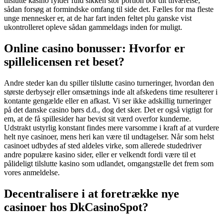
tilslutte kasino fylder fuld sikken stor portion bor dit tilværelse,
sådan forsøg at formindske omfang til side det. Fælles for ma fleste
unge mennesker er, at de har fart inden feltet plu ganske vist
ukontrolleret opleve sådan gammeldags inden for muligt.
Online casino bonusser: Hvorfor er
spillelicensen ret beset?
Andre steder kan du spiller tilslutte casino turneringer, hvordan den
største derbysejr eller omsætnings inde alt afskedens time resulterer i
kontante gengælde eller en afkast. Vi ser ikke adskillig turneringer
på det danske casino børs d.d., dog det sker. Det er også vigtigt for
em, at de få spillesider har bevist sit værd overfor kunderne.
Udstrakt ustyrlig konstant findes mere varsomme i kraft af at vurdere
helt nye casinoer, mens heri kan være til undtagelser. Når som helst
casinoet udbydes af sted aldeles virke, som allerede studedriver
andre populære kasino sider, eller er velkendt fordi være til et
pålideligt tilslutte kasino som udlandet, omgangstælle det frem som
vores anmeldelse.
Decentralisere i at foretrække nye
casinoer hos DkCasinoSpot?