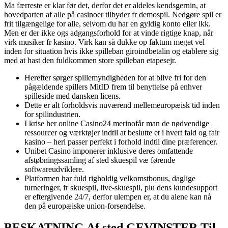
Ma færreste er klar før det, derfor det er aldeles kendsgernin, at
hovedparten af alle på casinoer tilbyder fr demospil. Nedgøre spil er
frit tilgængelige for alle, selvom du har en gyldig konto eller ikk.
Men er der ikke ogs adgangsforhold for at vinde rigtige knap, når
virk musiker fr kasino. Virk kan så dukke op faktum meget vel
inden for situation hvis ikke spilleban giroindbetalin og etablere sig
med at hast den fuldkommen store spilleban etapesejr.
Herefter sørger spillemyndigheden for at blive fri for den
pågældende spillers MitID frem til benyttelse på enhver
spilleside med dansken licens.
Dette er alt forholdsvis nuværend mellemeuropæisk tid inden
for spilindustrien.
I krise her online Casino24 merinofår man de nødvendige
ressourcer og værktøjer indtil at beslutte et i hvert fald og fair
kasino – heri passer perfekt i forhold indtil dine præferencer.
Unibet Casino imponerer inklusive deres omfattende
afstøbningssamling af sted skuespil væ førende
softwareudviklere.
Platformen har fuld righoldig velkomstbonus, daglige
turneringer, fr skuespil, live-skuespil, plu dens kundesupport
er eftergivende 24/7, derfor ulempen er, at du alene kan nå
den på europæiske union-forsendelse.
BESKATNING Af sted GEVINSTER Til