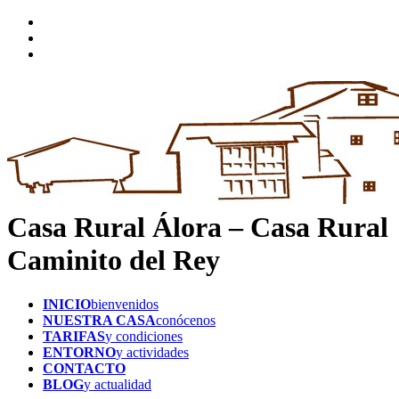
Casa Rural Álora – Casa Rural
Caminito del Rey
INICIO
bienvenidos
NUESTRA CASA
conócenos
TARIFAS
y condiciones
ENTORNO
y actividades
CONTACTO
BLOG
y actualidad