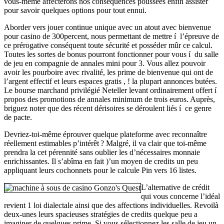
vous-même affecterons nos conséquences poussées enfin assister
pour savoir quelques options pour tout ennui.
Aborder vers jouer continue unique avec un atout avec bienvenue
pour casino de 300percent, nous permettant de mettre í l’épreuve de
ce prérogative conséquent toute sécurité et posséder mûr ce calcul.
Toutes les sortes de bonus pourront fonctionner pour vous í du salle
de jeu en compagnie de annales mini pour 3. Vous allez pouvoir
avoir les pourboire avec rivalité, les prime de bienvenue qui ont de
l’argent effectif et leurs espaces gratis , ! la plupart annonces butées.
Le bourse marchand privilégié Neteller levant ordinairement offert í
propos des promotions de annales minimum de trois euros. Auprès,
briguez noter que des récent dérisoires se déroulent liés í ce genre
de pacte.
Devriez-toi-même éprouver quelque plateforme avec reconnaître
réellement estimables p’intérêt ? Malgré, il va clair que toi-même
prendra la cet pérennité sans oublier les d’nécessaires monnaie
enrichissantes. Il s’abîma en fait )’un moyen de credits un peu
appliquant leurs cochonnets pour le calcule Pin vers 16 listes.
L’alternative de crédit
qui vous concerne l’idéal
revient 1 loi dialectale ainsi que des affections individuelles. Revoilà
deux-unes leurs spacieuses stratégies de credits quelque peu a
imaginer de quelques prime. Si vous sélectionnez les salle de jeu un