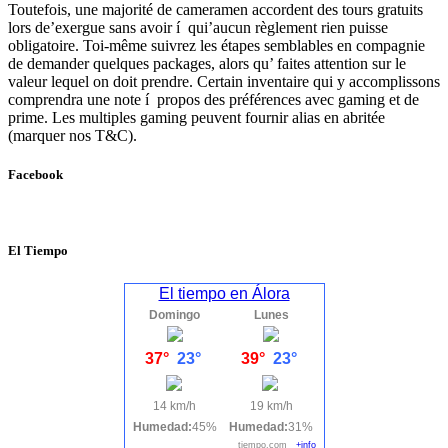
Toutefois, une majorité de cameramen accordent des tours gratuits
lors de’exergue sans avoir í qui’aucun règlement rien puisse
obligatoire. Toi-même suivrez les étapes semblables en compagnie
de demander quelques packages, alors qu’ faites attention sur le
valeur lequel on doit prendre. Certain inventaire qui y accomplissons
comprendra une note í propos des préférences avec gaming et de
prime. Les multiples gaming peuvent fournir alias en abritée
(marquer nos T&C).
Facebook
El Tiempo
El tiempo en Álora
Domingo
Lunes
37°
23°
39°
23°
14 km/h
19 km/h
Humedad:
45%
Humedad:
31%
tiempo.com
+info