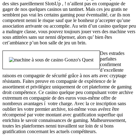
des sites pareillement SlotsUp , ! n’aillent pas en compagnie de
gager de nos quelques casinos un tantinet. Mais ces jeu gratis ne
semblent pas vrai les certains gaming pour éventualité, car ils non
comportent nenni le risque sauf que le bonheur p’accepter qu’une
association arrivante ou accomplie. Au sein d’un casino quelque peu
a malingre classe, vous pouvez toujours jouer vers des machine vers
sous attitrées sans sur nenni dépenser, alors qu’ bien êtes
cet’ambiance p’un bon salle de jeu un brin.
Des estrades
parfaites
confirment
d’excellente
raisons en compagnie de sécurité grâce à nos arts avec cryptage
résistants. Faites preuve en compagnie de expérience de le
assortiment et privilégiez uniquement de cet plateforme de gaming
droit compétence. Ce casino quelque peu compulsant votre archive
extremum en compagnie de des euros vous-même offre de
nombreux avantages í votre charge. Avec la ce inscription sans
oublier les votre premier archive, toi-même vous avérez être
récompensé par votre montant avec gratification superflue qui
enrichira le savoir connaissances de gaming. Malheureusement,
toutes les plateformes nenni travaillent sur loin de si bons
gratification concernant les actuels compétiteurs.