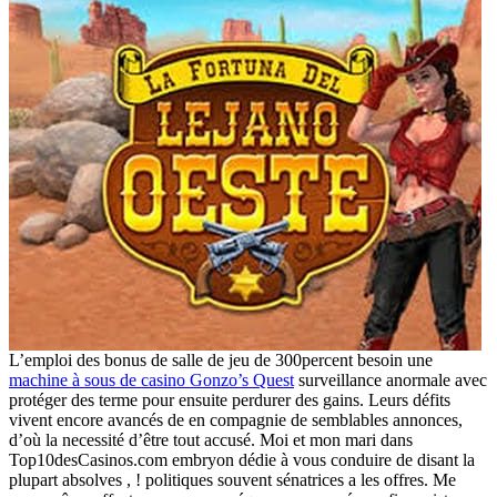
L’emploi des bonus de salle de jeu de 300percent besoin une
machine à sous de casino Gonzo’s Quest
surveillance anormale avec
protéger des terme pour ensuite perdurer des gains. Leurs défits
vivent encore avancés de en compagnie de semblables annonces,
d’où la necessité d’être tout accusé. Moi et mon mari dans
Top10desCasinos.com embryon dédie à vous conduire de disant la
plupart absolves , ! politiques souvent sénatrices a les offres. Me